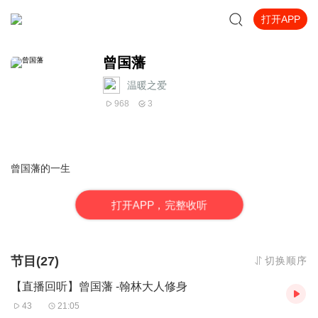
打开APP
曾国藩
温暖之爱
968
3
曾国藩的一生
打
开
A
P
P，完整收听
节目(27)
切换顺序
【直播回听】曾国藩 -翰林大人修身
43
21:05