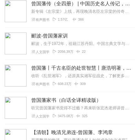
曾国藩传（全四册） | 中国历史名人传记，曾国藩一生一世全传
新专辑《左宗棠》上线，再现晚清名臣左宗棠的传奇人生与政治军事智慧。点击跳转收听。点我直达160万字，闪耀着中华传统文化智慧之光的人物传记。曾国藩的一生一世全传...
1.57亿
366
有声图书
郦波-曾国藩家训
郦波，生于1972年，祖籍江苏丹阳。中国古典文学与文化专业博士，汉语言文学博士后，南京师范大学文学院教授，博士生导师，兼任江宁织造博物馆馆长、南京明清文化研究中...
2056.39万
22
人文国学
曾国藩丨千古名臣的处世智慧丨唐浩明著，白钢&昊澜播
收听《乱世湘军》，还原真实湘军征战史，了解更多晚清岁月【更新频率】共307集，已完结，点击右上角订阅按钮，VIP免费听！【社群福利】2024熊猫君听书社群全新升...
608.23万
309
有声图书
曾国藩家书（白话全译精读版）
听完曾国藩家书觉得不过瘾？再来听张宏杰老师讲曾国藩传奇的一生吧！点击收听：张宏杰讲曾国藩家书，揭开曾文正公的人生智慧。曾国藩是离我们最近的圣人曾国藩的一生可以...
3475.08万
325
人文国学
【清朝】晚清兄弟连-曾国藩、李鸿章