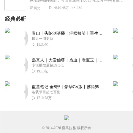
风雨飘摇的晚清，两位普通读书人如何成为“中兴名臣”？《晚清兄弟连》将为你还原这段跨越半个世纪的风云往事，解锁两位名臣的传奇人生。本专辑以两人人生轨迹为核心，从少...
4670.45万
189
历史
经典必听
青山丨头陀渊演播丨轻松搞笑丨重生穿越丨古代权谋丨VIP免费 | 多人有声剧
最近一周更新
11.35亿
蛊真人｜大爱仙尊｜热血｜老宝玉｜多人VIP免费有声剧
专辑播放量超19.1亿
19.10亿
盗墓笔记 全8部丨豪华CV版丨苏尚卿&边江 领衔 多人有声剧丨冠声文化丨南派三叔
连载节目超七百集
1710.78万
© 2014-
2026
喜马拉雅 版权所有