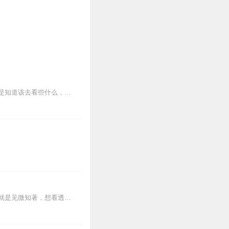
什么是识人？怎么识人？在某种意义上可以这么说，它既不是科学，也不算天分。它侧重的是知道该去看些什么，听些什么，具有好奇心及耐心去搜集重要的信息，并从一个人的...
从一些现象可以观察出他人的心性、想法。这就是社交心理学，从细节可以判断一个人，这就是见微知著，想看透一个人的某些方面，其实并不复杂，从这4个方面入手。你身边用黑...