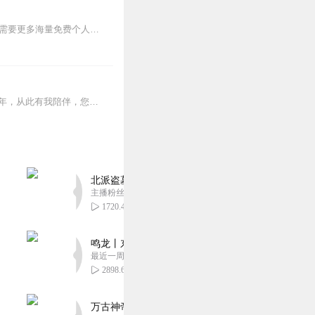
北大心理学女神倬伦24堂最全策略识人术没有你搞不定的人共24讲需要免费获得完整版或者需要更多海量免费个人成长心理学资源请在微信公众号搜索并关注解忧心...
李鸿烨国家一级心理咨询师国家一级心理疗愈师青春期育儿家庭教育指导师专注心理疗愈13年，从此有我陪伴，您不再孤单，如果您想进一步的学习，请添加我的VX：135...
北派盗墓笔记丨头陀渊出品丨悬疑灵异丨摸金校尉丨
主播粉丝1659万
1720.40万
鸣龙丨东方玄幻丨紫襟团队丨轻松搞笑丨多人有声
最近一周更新
2898.65万
万古神帝丨玄幻丨热血丨紫襟团队演播丨多人有声