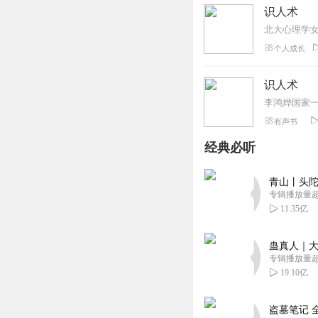
识人术
个人成长
识人术
有声书
经典必听
青山丨头陀
专辑播放量超1
11.35亿
蛊真人｜大
专辑播放量超1
19.10亿
盗墓笔记 