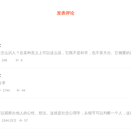
发表评论
术
248
6
术
分享
1744
44
1544.25万
57