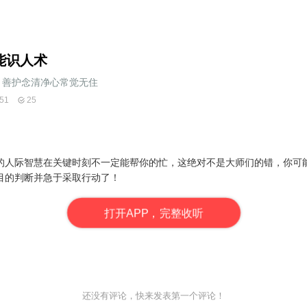
能识人术
善护念清净心常觉无住
51
25
的人际智慧在关键时刻不一定能帮你的忙，这绝对不是大师们的错，你可
目的判断并急于采取行动了！
打
开
A
P
P，完整收听
还没有评论，快来发表第一个评论！