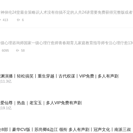
413
6
6095
58
渊演播丨轻松搞笑丨重生穿越丨古代权谋丨VIP免费 | 多人有声剧
1.3亿
爱仙尊｜热血｜老宝玉｜多人VIP免费有声剧
9.1亿
全8部丨豪华CV版丨苏尚卿&边江 领衔 多人有声剧丨冠声文化丨南派三叔