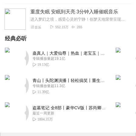
重度失眠 安眠到天亮 3分钟入睡催眠音乐
进入梦幻之境，感受心灵的宁静！创梦天地荣誉呈现催眠音乐专辑！这张专辑融合了精心设计的音乐和声音效果，旨在带您领略一场绝妙的音乐之旅。专辑汇集了丰富多样的催眠曲风...
552.15万
265
音乐
经典必听
蛊真人｜大爱仙尊｜热血｜老宝玉｜多人VIP免费有声剧
专辑播放量超19.1亿
19.13亿
青山丨头陀渊演播丨轻松搞笑丨重生穿越丨古代权谋丨VIP免费 | 多人有声剧
专辑播放量超11.3亿
11.39亿
盗墓笔记 全8部丨豪华CV版丨苏尚卿&边江 领衔 多人有声剧丨冠声文化丨南派三叔
最近一周更新
1804.35万