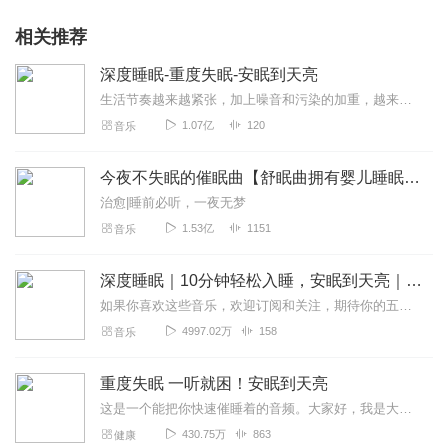
相关推荐
深度睡眠-重度失眠-安眠到天亮
生活节奏越来越紧张，加上噪音和污染的加重，越来越多的人开始失眠。让音乐缓解你的紧张、压抑、焦虑，平静你的心情，引导你的思绪，让我们用旋律化作摇篮，将你晃入梦乡。
1.07亿
120
音乐
今夜不失眠的催眠曲【舒眠曲拥有婴儿睡眠】安眠到天亮（睡前助眠放松入睡）
治愈|睡前必听，一夜无梦
1.53亿
1151
音乐
深度睡眠｜10分钟轻松入睡，安眠到天亮｜助眠疗愈音
如果你喜欢这些音乐，欢迎订阅和关注，期待你的五星好评和点赞评论！笔芯！进到专辑页的朋友，一定也有睡眠问题的困扰。睡前聆听轻缓的助眠轻音乐可以让很多人抽离焦虑的情...
4997.02万
158
音乐
重度失眠 一听就困！安眠到天亮
这是一个能把你快速催睡着的音频。大家好，我是大梦，在催眠行业摸爬滚打3年，曾经的我，倍受失眠的痛苦和折磨，能够深刻体会到那种绝望的感觉，尝试了各种各样的办法都没...
430.75万
863
健康