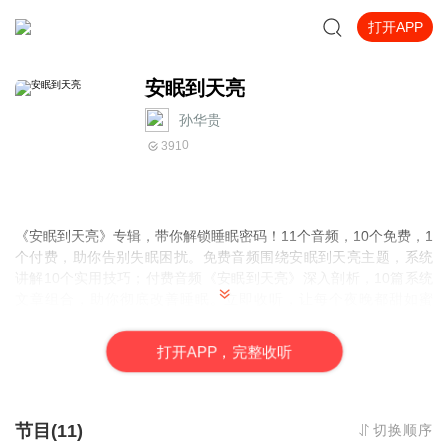
打开APP
安眠到天亮
孙华贵
0
391
《安眠到天亮》专辑，带你解锁睡眠密码！11个音频，10个免费，1
个付费，助你告别失眠困扰。免费音频围绕安眠到天亮主题，系统
讲解10个实用技巧；付费音频《安眠到天亮》深入剖析，10篇系统
文章组合，助你彻底改善睡眠。立即收听，让每个夜晚都甜如蜜
糖！
打
开
A
P
P，完整收听
节目(11)
切换顺序