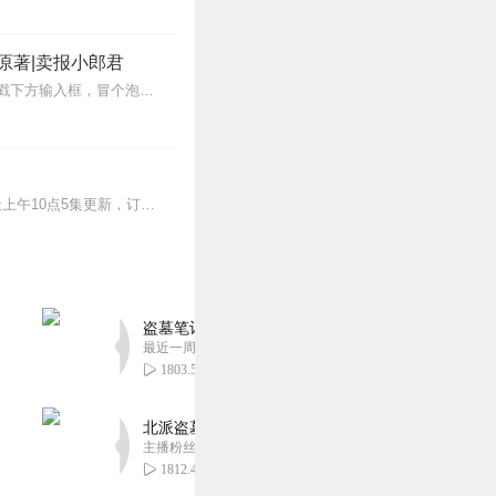
原著|卖报小郎君
【冒泡有奖】听说杨千幻那厮要与我一较高下，我许七安要开始装叉了！快进入声音播放页戳下方输入框，冒个泡偷偷告诉我，我要用哪些诗词才能胜过他？说得好的，有赏！202...
>>更多好听不套路的燃情有声剧，尽在燃番啦剧场↓年度重磅推荐本专辑为VIP免费专辑每天上午10点5集更新，订阅可以听到最新内容哦！每周抽一个专辑五星优质评论送...
盗墓笔记 全8部丨豪华CV版丨苏尚卿&边江 领衔
最近一周更新
1803.50万
北派盗墓笔记丨头陀渊出品丨悬疑灵异丨摸金校尉丨
主播粉丝1659万
1812.46万