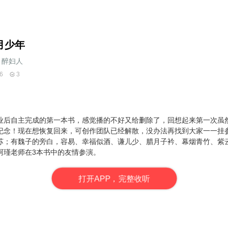
月少年
醉妇人
6
3
业后自主完成的第一本书，感觉
播的不好又给删除了，回想起来第一次
虽
纪念！
现在想恢复回来，可创作团队已经解散，没办法再找到大家一一挂
苏；有魏子的旁白，容易、幸福似酒、谦儿少、腊月子衿、幕烟青竹、紫
阿瑾老师在3本书中的友情参演。
打
开
A
P
P，完整收听