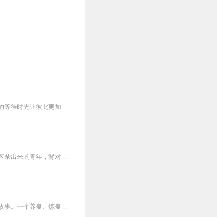
男主是理科天才，拥有远大抱负，为了她出国深造，女主是文科天才，静心等待男主，七年的等待时光让彼此更加美好！
【内容简介】灾变过后，大地满目疮痍。粮食匮乏，资源紧俏，局势混乱……一位从待规划区杀出来的青年，背对着漫天黄沙，孤身来到九区谋生，却不曾想偶然结识三五好友，一念...
内容简介【黑暗文反派流封神之作】人是万物之灵，蛊是天地真精。一个穿越者不断重生的故事。一个养蛊、炼蛊、用蛊的奇特世界。配音组（男角色）老宝玉旁白...