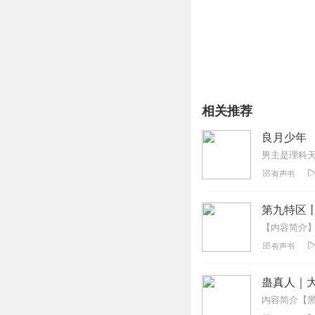
相关推荐
良月少年
有声书
第九特区
有声书
蛊真人｜大