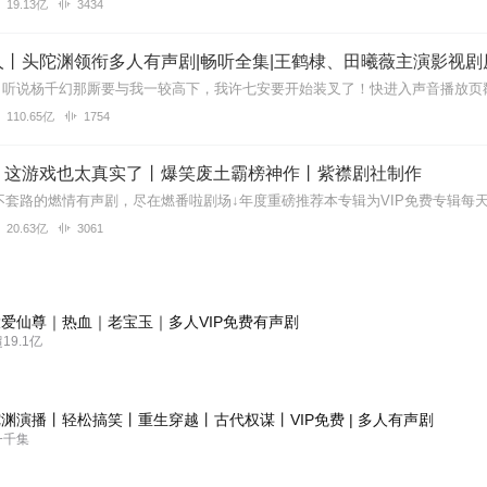
19.13亿
3434
丨头陀渊领衔多人有声剧|畅听全集|王鹤棣、田曦薇主演影视剧
110.65亿
1754
】这游戏也太真实了丨爆笑废土霸榜神作丨紫襟剧社制作
20.63亿
3061
爱仙尊｜热血｜老宝玉｜多人VIP免费有声剧
9.1亿
渊演播丨轻松搞笑丨重生穿越丨古代权谋丨VIP免费 | 多人有声剧
一千集