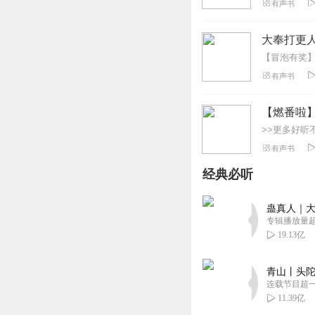
有声书
大奉打更人
有声书
【燃番啦
有声书
经典必听
蛊真人｜大
专辑播放量超1
19.13亿
青山丨头陀
连载节目超
11.39亿