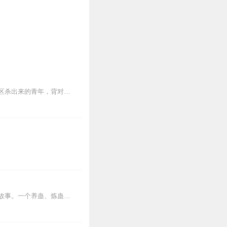
【内容简介】灾变过后，大地满目疮痍。粮食匮乏，资源紧俏，局势混乱……一位从待规划区杀出来的青年，背对着漫天黄沙，孤身来到九区谋生，却不曾想偶然结识三五好友，一念...
内容简介【黑暗文反派流封神之作】人是万物之灵，蛊是天地真精。一个穿越者不断重生的故事。一个养蛊、炼蛊、用蛊的奇特世界。配音组（男角色）老宝玉旁白...