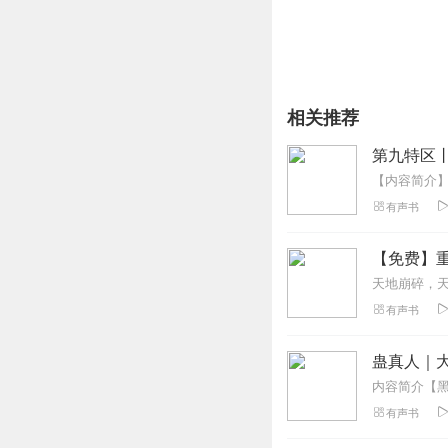
相关推荐
第九特区
有声书
【免费】重
天地崩碎，
有声书
蛊真人｜大
有声书