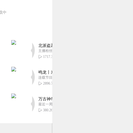
载中
北派盗墓笔记丨头陀渊出品丨悬疑灵异丨摸金校尉丨
主播粉丝1659万
1717.30万
鸣龙丨东方玄幻丨紫襟团队丨轻松搞笑丨多人有声
连载节目超五百集
2896.76万
万古神帝丨玄幻丨热血丨紫襟团队演播丨多人有声
最近一周更新
380.26万