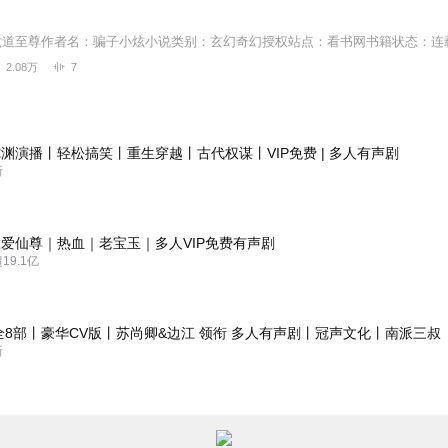
六道至尊作者名：骗子小炫小说类别：玄幻奇幻授权站点：看书网书籍状态：连
2.08万
7
渊演播丨轻松搞笑丨重生穿越丨古代权谋丨VIP免费 | 多人有声剧
新
爱仙尊｜热血｜老宝玉｜多人VIP免费有声剧
9.1亿
全8部丨豪华CV版丨苏尚卿&边江 领衔 多人有声剧丨冠声文化丨南派三叔
新