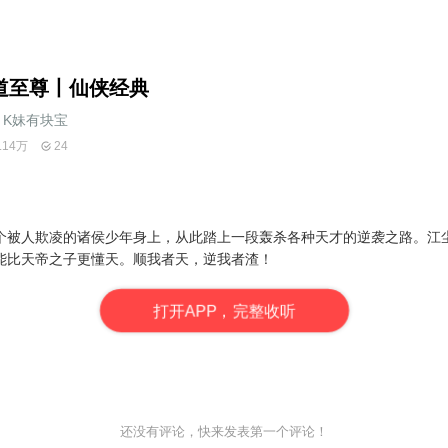
道至尊丨仙侠经典
K妹有块宝
.14万
24
个被人欺凌的诸侯少年身上，从此踏上一段轰杀各种天才的逆袭之路。江
能比天帝之子更懂天。顺我者天，逆我者渣！
打
开
A
P
P，完整收听
还没有评论，快来发表第一个评论！