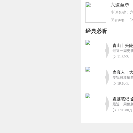
六道至尊
小说名称：
有声书
经典必听
青山丨头陀
最近一周更
11.35亿
蛊真人｜大
专辑播放量超1
19.10亿
盗墓笔记 
最近一周更
1708.80万