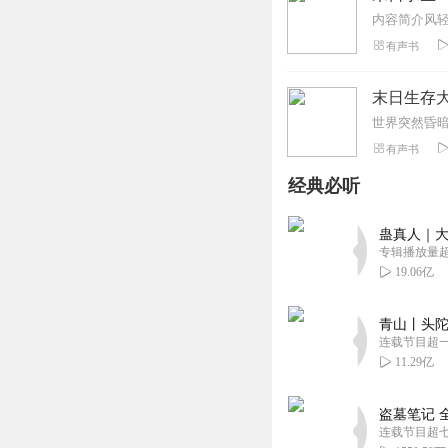
有声书
末日生存
有声书
经典必听
蛊真人｜大
专辑播放量超1
19.06亿
青山丨头陀
连载节目超
11.29亿
盗墓笔记 
连载节目超