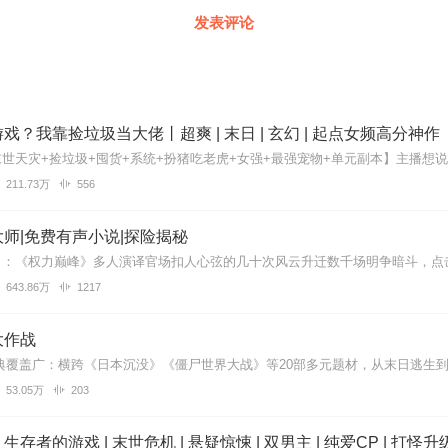
发表评论
戏？我靠捡垃圾当大佬丨超爽 | 末日 | 玄幻 | 起点女频高分神作
211.73万
556
师|免费有声小说|探险揭秘
643.86万
1217
大作战
53.05万
203
存者的游戏 | 末世危机 | 悬疑惊悚 | 双男主 | 纯爱CP | 打怪升