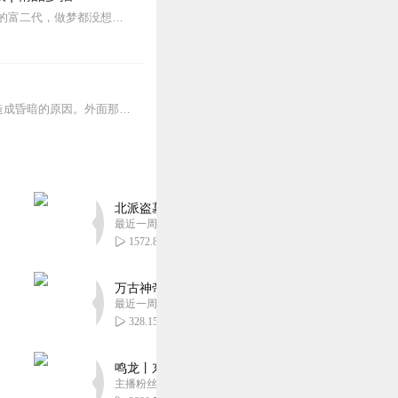
内容简介风轻羽潇洒肆意的小半辈子，虽然他无才无德无胸无脑，也自诩好歹是位俊俏多金的富二代，做梦都没想到一夜之间就落魄到被异变怪物满街追杀的地步！！夭寿啦，这个...
世界突然昏暗了起来。“怎么回事儿？”刘宇畅看向了窗外。窗外的雾气突然浓郁了！这就是造成昏暗的原因。外面那粉红色的雾气从早...
北派盗墓笔记丨头陀渊出品丨悬疑灵异丨摸金校尉丨
最近一周更新
1572.88万
万古神帝丨玄幻丨热血丨紫襟团队演播丨多人有声
最近一周更新
328.15万
鸣龙丨东方玄幻丨紫襟团队丨轻松搞笑丨多人有声
主播粉丝2836万