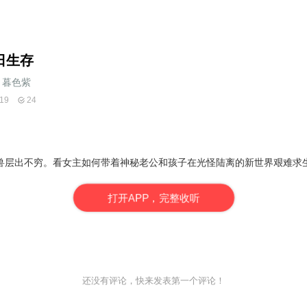
日生存
暮色紫
19
24
兽层出不穷。看女主如何带着神秘老公和孩子在光怪陆离的新世界艰难求
打
开
A
P
P，完整收听
还没有评论，快来发表第一个评论！