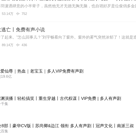
53.14万
752
大逃亡丨免费有声小说
89.14万
436
爱仙尊｜热血｜老宝玉｜多人VIP免费有声剧
9.6亿
渊演播丨轻松搞笑丨重生穿越丨古代权谋丨VIP免费 | 多人有声剧
一千集
全8部丨豪华CV版丨苏尚卿&边江 领衔 多人有声剧丨冠声文化丨南派三叔
七百集