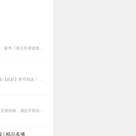
内容简介【末世天灾+捡垃圾+囤货+系统+扮猪吃老虎+女强+最强宠物+单元副本】主播想说：新书《末日生存游戏》起点高分爽文，非常爽的女频科幻，女主进入游戏副本挣...
【重磅推荐】：《权力巅峰》多人演译官场扣人心弦的几十次风云升迁数千场明争暗斗，点击【此处】即可到达！【上新推荐】：身世神秘的特工邀请你来听他失忆后如何经历重重磨...
亮点特色：·典覆盖广：横跨《日本沉没》《僵尸世界大战》等20部多元题材，从末日逃生到文明存续，满足不同兴趣。·双效提升：既解析科幻叙事逻辑助力写作，又拆解危...
级 | 精品多播