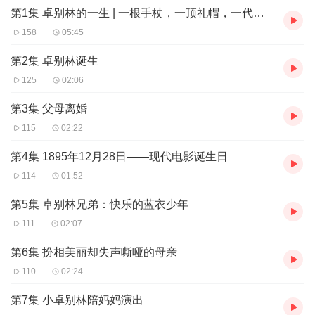
现他在这些动荡时代中的思考与抗争。例如在《大独裁者》中，他
第1集 卓别林的一生 | 一根手杖，一顶礼帽，一代宗师
通过电影对希特勒和纳粹主义进行辛辣讽刺，呼吁和平与人道主
义，体现了他作为艺术家的社会责任感，让听众深刻感受到时代对
158
05:45
个人的影响以及个人对时代的反作用。
第2集 卓别林诞生
艺术成就专业解读
：深入剖析卓别林在电影艺术领域的卓越成就。
125
02:06
他不仅是杰出的演员，还是才华横溢的导演、编剧和作曲家，对电
影艺术的发展产生了深远影响。书中详细介绍他如何创造经典银幕
第3集 父母离婚
形象 “夏尔洛”，以及在电影制作各环节的创新，如独特的喜剧表演
115
02:22
风格、对电影结构和叙事的探索等，为电影爱好者提供专业的学习
素材。
第4集 1895年12月28日——现代电影诞生日
114
01:52
珍贵历史细节还原
：书中包含大量鲜为人知的历史细节，如他与爱
因斯坦、萧伯纳、丘吉尔、周恩来等名人的交往故事，以及在不同
第5集 卓别林兄弟：快乐的蓝衣少年
国家的有趣经历。这些细节不仅丰富了故事内容，还为听众呈现了
当时的社会风貌和文化氛围，使听众仿佛置身于那个时代，增强了
111
02:07
收听的趣味性和代入感。
第6集 扮相美丽却失声嘶哑的母亲
110
02:24
第7集 小卓别林陪妈妈演出