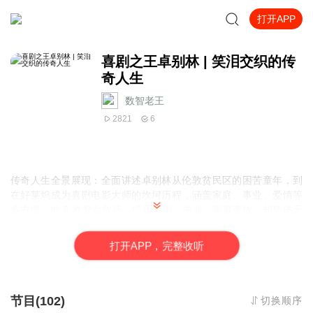
打开APP
喜剧之王卓别林 | 笑泪交织的传
奇人生
数智老王
2821
6
传奇人生全景展现
：全面讲述卓别林从伦敦贫民区的困苦童年，到
在好莱坞成为喜剧电影大师的坎坷历程，涵盖家庭、事业、爱情等
多方面。他 5 岁登台救场，经历贫困、失业、家庭变故，却凭借天
赋和努力在电影界崭露头角，创作了众多经典作品，如《淘金记》
《城市之光》《摩登时代》等，这些故事生动展现了他的坚韧与才
打
开
A
P
P，完整收听
华。
时代背景深度融合
：将卓别林的个人经历与时代背景紧密相连。书
中描绘了一战、二战、经济危机、麦卡锡主义等重大历史时期，展
节目(102)
切换顺序