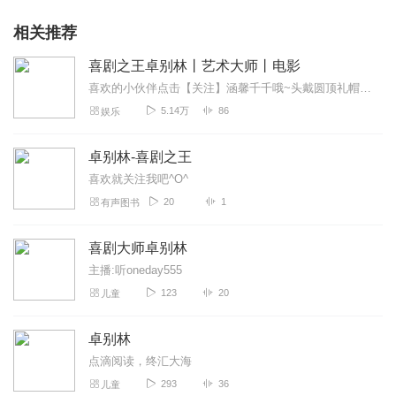
相关推荐
喜剧之王卓别林丨艺术大师丨电影
喜欢的小伙伴点击【关注】涵馨千千哦~头戴圆顶礼帽、手持竹手杖、足蹬大皮靴、走路像鸭子的流浪汉——让我们一起走进卓别林的精彩世界！查尔斯·斯...
5.14万
86
娱乐
卓别林-喜剧之王
喜欢就关注我吧^O^
20
1
有声图书
喜剧大师卓别林
主播:听oneday555
123
20
儿童
卓别林
点滴阅读，终汇大海
293
36
儿童