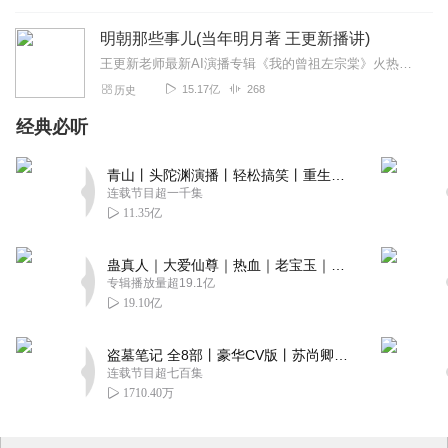
明朝那些事儿(当年明月著 王更新播讲)
王更新老师最新AI演播专辑《我的曾祖左宗棠》火热更新中！从曾孙视角看帝国脊梁左宗棠的B面人生！【大咖推荐】明月的写作不仅笔锋活泼幽默，而且加进了自己的感悟，这就...
15.17亿
268
历史
经典必听
青山丨头陀渊演播丨轻松搞笑丨重生穿越丨古代权谋丨VIP免费 | 多人有声剧
连载节目超一千集
11.35亿
蛊真人｜大爱仙尊｜热血｜老宝玉｜多人VIP免费有声剧
专辑播放量超19.1亿
19.10亿
盗墓笔记 全8部丨豪华CV版丨苏尚卿&边江 领衔 多人有声剧丨冠声文化丨南派三叔
连载节目超七百集
1710.40万