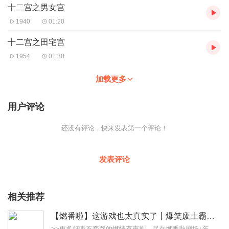
十二宫之男女宫
1940
01:20
十二宫之田宅宫
1954
01:30
加载更多
用户评论
还没有评论，快来发表第一个评论！
发表评论
相关推荐
【燃番啦】这游戏也太真实了丨爆笑废土霸榜神作丨紫襟剧社制作
>>更多好听不套路的燃情有声剧，尽在燃番啦剧场↓年度重磅推荐本专辑为VIP免费专辑每天上午10点5集更新，订阅可以听到最新内容哦！每周抽一个专辑五星优质评论送...