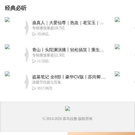
经典必听
蛊真人｜大爱仙尊｜热血｜老宝玉｜多人VIP免费有声剧
专辑播放量超19.7亿
19.08亿
青山丨头陀渊演播丨轻松搞笑丨重生穿越丨古代权谋丨VIP免费 | 多人有声剧
专辑播放量超11.3亿
11.32亿
盗墓笔记 全8部丨豪华CV版丨苏尚卿&边江 领衔 多人有声剧丨冠声文化丨南派三叔
连载节目超七百集
1617.96万
© 2014-
2026
喜马拉雅 版权所有