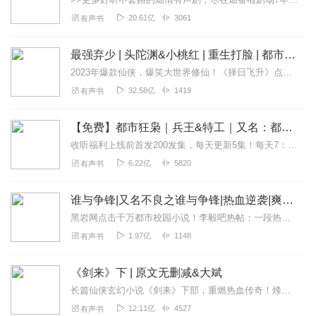
20.61亿
3061
有声书
最强弃少 | 头陀渊&小桃红 | 重生打脸 | 都市修真
2023年爆款仙侠，爆笑大世界修仙！《择日飞升》点击传送2021年神书力荐：《大奉打更人》限时免费不容错过【强烈推荐】●独一无二的都市修真●千万点击，起点榜...
32.58亿
1419
有声书
【免费】都市狂枭｜兵王&特工｜又名：都市之最强狂兵版
收听福利上线前首发200发集，每天更新5集！每天7：30更新，多多点赞订阅评论。不定时爆更！内容简介陈六合，国之重器，猛虎出笼!亦正亦邪的他注定有着无法平淡的命...
6.22亿
5820
有声书
谁与争锋|又名不良之谁与争锋|热血逆袭|爽文爆笑|会员免费
黑岩网点击千万都市校园小说！李毅吧热帖：一段热血的青春故事，一个狂拽屌丝的逆袭传奇。热血都市主播探月倾情演绎【内容简介】两年前，她是丑逼，我是男神；...
1.97亿
1148
有声书
《剑来》下 | 原文无删减&大斌
长篇仙侠玄幻小说《剑来》下部，重燃热血传奇！烽火戏诸侯、大斌再次携手继《雪中悍刀行》之后又一力作【剧情简介】一个生长在北方的贫寒少年，当他有一天看到头顶竟有成千...
12.11亿
4527
有声书