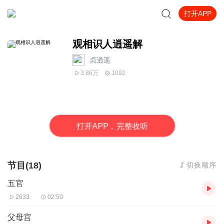
打开APP
观相识人逍遥解
贞逍遥
3.86万
1092
打
开
A
P
P，完整收听
节目(18)
切换顺序
五官
2633
02:50
父母宫