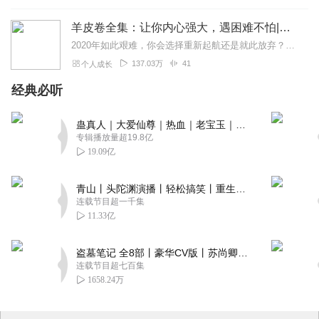
羊皮卷全集：让你内心强大，遇困难不怕|洛克菲勒推荐
2020年如此艰难，你会选择重新起航还是就此放弃？如果你读过太多鸡汤还是没有用处如果你心中充满了迷茫，不知去哪如果你想让自己更优秀，不甘平凡那我推荐你读读这本力...
137.03万
41
个人成长
经典必听
蛊真人｜大爱仙尊｜热血｜老宝玉｜多人VIP免费有声剧
专辑播放量超19.8亿
19.09亿
青山丨头陀渊演播丨轻松搞笑丨重生穿越丨古代权谋丨VIP免费 | 多人有声剧
连载节目超一千集
11.33亿
盗墓笔记 全8部丨豪华CV版丨苏尚卿&边江 领衔 多人有声剧丨冠声文化丨南派三叔
连载节目超七百集
1658.24万