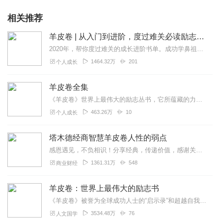
相关推荐
羊皮卷 | 从入门到进阶，度过难关必读励志书单（增订编译版）
2020年，帮你度过难关的成长进阶书单。成功学鼻祖卡耐基，马云乔布斯追捧的教育之父最伟大的励志畅销书，改变千万人命运的成功圣经经典加餐，重新编译，更符合中国人收...
1464.32万
201
个人成长
羊皮卷全集
《羊皮卷》世界上最伟大的励志丛书，它所蕴藏的力量改变了无数人的生活命运，包括撰写出风靡世界的《世界上最伟大的推销员》的本书编者奥格·曼狄诺。奥格·曼狄诺是当今世...
463.26万
10
个人成长
塔木德经商智慧羊皮卷人性的弱点
感恩遇见，不负相识！分享经典，传递价值，感谢关注！交流合作+（微：A255618)某信、某音同号【塔木德、羊皮卷、人性的弱点、墨菲定律、世界上最神奇的24...
1361.31万
548
商业财经
羊皮卷：世界上最伟大的励志书
《羊皮卷》被誉为全球成功人士的“启示录”和超越自我极限的“旷世奇书”。本书将多年来一直被人们奉为圣经的经典理念和信条，阐述得详尽而淋漓。
3534.48万
76
人文国学