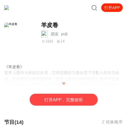
打开APP
羊皮卷
朋友_jm8
1181
14
《羊皮卷》
世界上最伟大的励志丛书，它所蕴藏的力量改变了无数人的生活命
运，包括撰写出风靡世界的《世界上最伟大的推销员》的本书编者
奥格·曼狄诺。 奥格·曼狄诺是当今世界上最能激发起读者阅读热情
和自学精神的作家。他的18部作品被译成18种语言，销量超过3000
万册。 他是世界上最具激励效应的畅销书作家，还是世界上最受追
打
开
A
P
P，完整收听
捧的演讲家之一。这位极具影响力的作家与您分享获得成功和财富
的最大秘诀；朋友微信15555983932
节目(14)
切换顺序