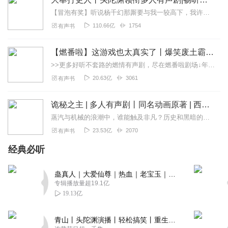
【冒泡有奖】听说杨千幻那厮要与我一较高下，我许七安要开始装叉了！快进入声音播放页戳下方输入框，冒个泡偷偷告诉我，我要用哪些诗词才能胜过他？说得好的，有赏！202...
110.66亿
1754
有声书
【燃番啦】这游戏也太真实了丨爆笑废土霸榜神作丨紫襟剧社制作
>>更多好听不套路的燃情有声剧，尽在燃番啦剧场↓年度重磅推荐本专辑为VIP免费专辑每天上午10点5集更新，订阅可以听到最新内容哦！每周抽一个专辑五星优质评论送...
20.63亿
3061
有声书
诡秘之主 | 多人有声剧丨同名动画原著 | 西幻克苏鲁 | 乌贼作品
蒸汽与机械的浪潮中，谁能触及非凡？历史和黑暗的迷雾里，又是谁在耳语？我从诡秘中醒来，睁眼看见这个世界：枪械，大炮，巨舰，飞空艇，差分机；魔药，占卜，诅咒，倒吊人...
23.53亿
2070
有声书
经典必听
蛊真人｜大爱仙尊｜热血｜老宝玉｜多人VIP免费有声剧
专辑播放量超19.1亿
19.13亿
青山丨头陀渊演播丨轻松搞笑丨重生穿越丨古代权谋丨VIP免费 | 多人有声剧