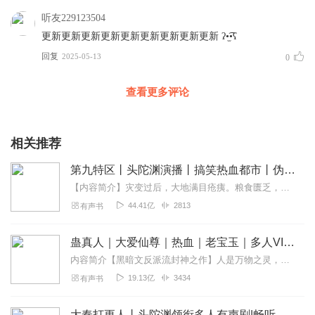
听友229123504
更新更新更新更新更新更新更新更新更新 ʔ•̫͡•ʕ
回复
2025-05-13
0
查看更多评论
相关推荐
第九特区丨头陀渊演播丨搞笑热血都市丨伪戒丨VIP免费多人有声剧
【内容简介】灾变过后，大地满目疮痍。粮食匮乏，资源紧俏，局势混乱……一位从待规划区杀出来的青年，背对着漫天黄沙，孤身来到九区谋生，却不曾想偶然结识三五好友，一念...
44.41亿
2813
有声书
蛊真人｜大爱仙尊｜热血｜老宝玉｜多人VIP免费有声剧
内容简介【黑暗文反派流封神之作】人是万物之灵，蛊是天地真精。一个穿越者不断重生的故事。一个养蛊、炼蛊、用蛊的奇特世界。配音组（男角色）老宝玉旁白...
19.13亿
3434
有声书
大奉打更人丨头陀渊领衔多人有声剧|畅听全集|王鹤棣、田曦薇主演影视剧原著|卖报小郎君