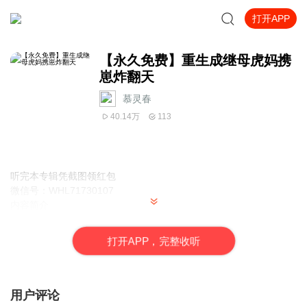
打开APP
【永久免费】重生成继母虎妈携
崽炸翻天
慕灵春
40.14万
113
听完本专辑凭截图领红包
微信号：WHL71730107
内容简介
特工女意外穿越，原主是个继母，懦弱，虐待孩子，还要和别人私
奔。既然重生了，又做了继母，俗话说亲娘后娘都是娘，不能让我
打
开
A
P
P，完整收听
的三个崽再受欺负，谁再敢欺负我们，能动手绝不BB，不服就来试
一试...........
用户评论