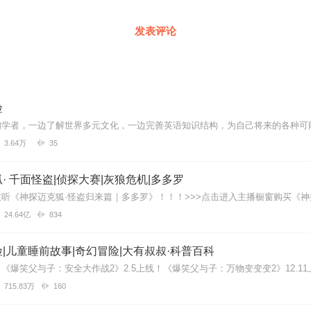
发表评论
险
3.64万
35
· 千面怪盗|侦探大赛|灰狼危机|多多罗
24.64亿
834
|儿童睡前故事|奇幻冒险|大有叔叔·科普百科
715.83万
160