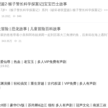
篇2·猴子警长科学探案记|宝宝巴士故事
16.20亿
846
冒险 | 恐龙故事 | 儿童冒险百科故事
343.35万
21
爱仙尊｜热血｜老宝玉｜多人VIP免费有声剧
9.8亿
渊演播丨轻松搞笑丨重生穿越丨古代权谋丨VIP免费 | 多人有声剧
新
全8部丨豪华CV版丨苏尚卿&边江 领衔 多人有声剧丨冠声文化丨南派三叔