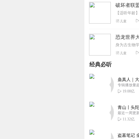
破坏者联盟
儿童
恐龙世界大
儿童
经典必听
蛊真人｜大
专辑播放量超1
19.08亿
青山丨头陀
最近一周更
11.32亿
盗墓笔记 