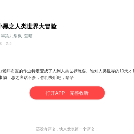
小黑之人类世界大冒险
墨染九常枫_萱喵
3
5
力老师布置的作业特定变成了人到人类世界玩耍。谁知人类世界的10天才
的事物，总之废话不多，你们去听吧，哈哈
打
开
A
P
P，完整收听
还没有评论，快来发表第一个评论！