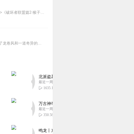
【适听年龄】7岁+《猴子警长科学探案记》系列《破坏者联盟篇1·猴子警长科学探案记》>>>《破坏者联盟篇2·猴子警长科学探案记》>>>《破坏者联盟篇3·猴子警长科...
身为古生物学家的爸爸带着小美和阿布姐弟两一起到百慕大三角洲钓鱼，后来却在海上遇到了龙卷风和一道奇异的光，被迫掉入了远古的恐龙世界，他们与白垩纪时期的恐龙经历了一...
北派盗墓笔记丨头陀渊出品丨悬疑灵异丨摸金校尉丨
最近一周更新
1635.12万
万古神帝丨玄幻丨热血丨紫襟团队演播丨多人有声
最近一周更新
350.58万
鸣龙丨东方玄幻丨紫襟团队丨轻松搞笑丨多人有声