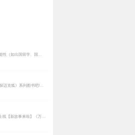
适用于英语初学者，一边了解世界多元文化，一边完善英语知识结构，为自己将来的各种可能性（如出国留学、国际交流等）做好准备。
新专辑点击收听《神探迈克狐·怪盗归来篇｜多多罗》！！！>>>点击进入主播橱窗购买《神探迈克狐》系列图书吧!<<<多多罗故事【点击前往】收听多多罗其他好玩有趣的故...
【精彩来袭】《爆笑父与子：安全大作战2》2.5上线！《爆笑父与子：万物变变变2》12.11上线【新故事来啦】《万物大百科》【第二季来啦】《万物大百科2》《父与子...