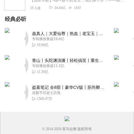
【适听年龄】4岁+孩子的安全，我们来守护！——啦咘啦哆警长宣孩子天生爱冒险，好奇心爆棚！不是在大马路上比赛跑，就是踩着椅子上下跳，怎样才能保护孩子平安长大？听...
34.84亿
1437
儿童
经典必听
蛊真人｜大爱仙尊｜热血｜老宝玉｜多人VIP免费有声剧
专辑播放量超19.6亿
19.06亿
青山丨头陀渊演播丨轻松搞笑丨重生穿越丨古代权谋丨VIP免费 | 多人有声剧
专辑播放量超11.2亿
11.30亿
盗墓笔记 全8部丨豪华CV版丨苏尚卿&边江 领衔 多人有声剧丨冠声文化丨南派三叔
连载节目超七百集
1569.47万
© 2014-
2026
喜马拉雅 版权所有