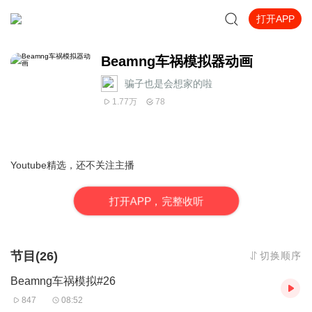
打开APP
Beamng车祸模拟器动画
骗子也是会想家的啦_
1.77万
78
Youtube精选，还不关注主播
打
开
A
P
P，完整收听
节目(26)
切换顺序
Beamng车祸模拟#26
847
08:52