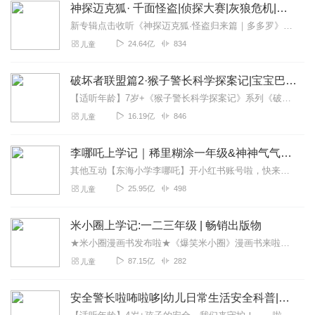
神探迈克狐· 千面怪盗|侦探大赛|灰狼危机|多多罗
新专辑点击收听《神探迈克狐·怪盗归来篇｜多多罗》！！！>>>点击进入主播橱窗购买《神探迈克狐》系列图书吧!<<<多多罗故事【点击前往】收听多多罗其他好玩有趣的故...
24.64亿
834
儿童
破坏者联盟篇2·猴子警长科学探案记|宝宝巴士故事
【适听年龄】7岁+《猴子警长科学探案记》系列《破坏者联盟篇1·猴子警长科学探案记》>>>《破坏者联盟篇2·猴子警长科学探案记》>>>《破坏者联盟篇3·猴子警长科...
16.19亿
846
儿童
李哪吒上学记｜稀里糊涂一年级&神神气气二年级
其他互动【东海小学李哪吒】开小红书账号啦，快来关注和李哪吒成为好朋友！有机会免费领儿童会员、官方周边！【点击加入】东海小学广播站圈子，更多互动！李哪吒全新冒险番...
25.95亿
498
儿童
米小圈上学记:一二三年级 | 畅销出版物
★米小圈漫画书发布啦★《爆笑米小圈》漫画书来啦《米小圈上学记》一二三年级正版广播剧！《米小圈上学记》系列是儿童作家北猫最新创作的儿童小说系列，作品诙谐幽默、好...
87.15亿
282
儿童
安全警长啦咘啦哆|幼儿日常生活安全科普|宝宝巴士