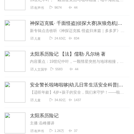
9674
44
有声书
神探迈克狐· 千面怪盗|侦探大赛|灰狼危机|多多罗
新专辑点击收听《神探迈克狐·怪盗归来篇｜多多罗》！！！>>>点击进入主播橱窗购买《神探迈克狐》系列图书吧!<<<多多罗故事【点击前往】收听多多罗其他好玩有趣的故...
24.63亿
834
儿童
太阳系历险记 【法】儒勒·凡尔纳 著
内容重点：19世纪中叶，一颗彗星突然与地球相撞，使天空、海上和地面都出现了巨大变化，地中海附近的一些居民发现他们已经被带到了一颗彗星上，从此开始了别无选择的太阳...
5583
44
人文国学
安全警长啦咘啦哆|幼儿日常生活安全科普|宝宝巴士
【适听年龄】4岁+孩子的安全，我们来守护！——啦咘啦哆警长宣孩子天生爱冒险，好奇心爆棚！不是在大马路上比赛跑，就是踩着椅子上下跳，怎样才能保护孩子平安长大？听...
34.82亿
1437
儿童
太阳系历险记
主播:岳峰播讲
1.26万
37
有声书