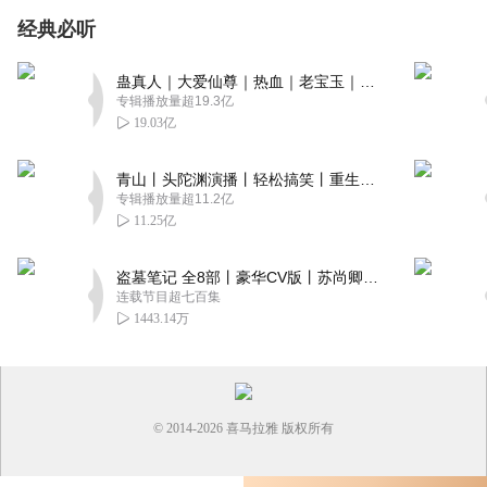
经典必听
蛊真人｜大爱仙尊｜热血｜老宝玉｜多人VIP免费有声剧
专辑播放量超19.3亿
19.03亿
青山丨头陀渊演播丨轻松搞笑丨重生穿越丨古代权谋丨VIP免费 | 多人有声剧
专辑播放量超11.2亿
11.25亿
盗墓笔记 全8部丨豪华CV版丨苏尚卿&边江 领衔 多人有声剧丨冠声文化丨南派三叔
连载节目超七百集
1443.14万
© 2014-
2026
喜马拉雅 版权所有