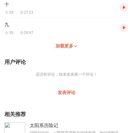
十
28
27:13
九
35
26:47
加载更多
用户评论
还没有评论，快来发表第一个评论！
发表评论
相关推荐
太阳系历险记
19世纪中叶，一颗彗星突然与地球相撞，地中海附近的一些居民被带到彗星上，从此开始在太阳系漫游；他们在一位法国上尉的带领下，同舟共济，战胜了太空严寒等种种困难，终...