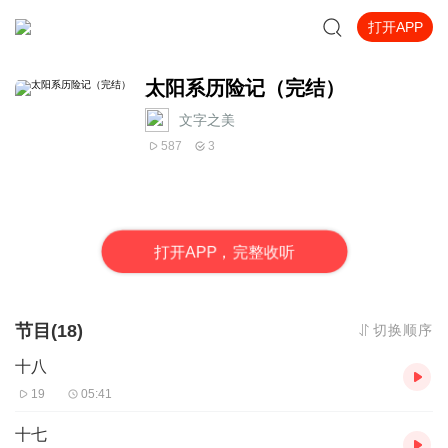
打开APP
太阳系历险记（完结）
文字之美
587
3
打
开
A
P
P，完整收听
节目(18)
切换顺序
十八
19
05:41
十七