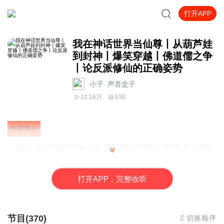
打开APP
我在神话世界当仙尊丨从葫芦娃
到封神丨爆笑穿越丨佛道儒之争
丨论反派修仙的正确姿势
小子_声音盒子
13.16万
638
内容简介
《穿越之从葫芦娃到封神演义：我在神话世界里做仙尊》是一部脑
洞炸裂的爆笑修仙有声书！男主林森意外魂穿成《葫芦娃》里的“反
派”蜈蚣精，却喜提葫芦老祖的修仙外挂，从此开启逆天改命的奇葩
打
开
A
P
P，完整收听
之旅！
他一边在神话宇宙里“刷副本”一边收徒打脸、坑蒙拐……啊不，
是“以德服人”！从东海仙府到玄冥寒潭，从儒门天仙到魔道巨擘，三
界大佬纷纷被他带跑偏，直呼“这届反派太会玩”！
节目(370)
切换顺序