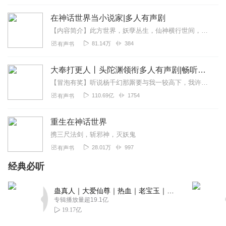
覃志葡萄酒
在神话世界当小说家|多人有声剧
从葫芦娃到封神充满想象空间，在神话里当仙尊够酷，佛道
儒子争的情节设定很带感。想知道反派修仙有啥独特正确姿
【内容简介】此方世界，妖孽丛生，仙神横行世间，大侠排山倒海……徐乐穿越而来，感觉很慌。家住三星城，是三星城首富，隔壁不远处是兰若寺，再隔壁是金山寺，里面有个法海...
势！期待！
81.14万
384
有声书
回复
2025-05-07
1
大奉打更人丨头陀渊领衔多人有声剧|畅听全集|王鹤棣、田曦薇主演影视剧原著|卖报小郎君
听友259434696
【冒泡有奖】听说杨千幻那厮要与我一较高下，我许七安要开始装叉了！快进入声音播放页戳下方输入框，冒个泡偷偷告诉我，我要用哪些诗词才能胜过他？说得好的，有赏！202...
林森在神话世界里过得风生水起，这一届的反派与众不同
110.69亿
1754
有声书
呢，主播大大演播的太有趣了，快来听听吧！！
回复
2025-05-05
重生在神话世界
1
携三尺法剑，斩邪神，灭妖鬼
嘿还不起来
28.01万
997
有声书
穿越成蜈蚣精，太有意思了，喜提外挂，一路在搞笑又好玩
经典必听
的剧情模式，一直追挺不错的剧，推荐。
回复
2025-05-04
1
蛊真人｜大爱仙尊｜热血｜老宝玉｜多人VIP免费有声剧
专辑播放量超19.1亿
双向奔赴的美
19.17亿
这本有书很不错，节奏紧凑逻辑清晰，听着很过瘾，主播的