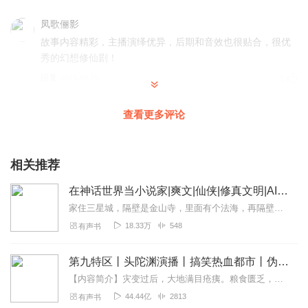
凤歌俪影
故事内容精彩，主播演绎优异，后期和音效也很贴合，很优
秀的幻想修仙剧！
回复
2025-04-16
3
清风与情
查看更多评论
这本书非常喜欢！神话世界，仙尊，葫芦娃，封神串联起
来。佛道儒之增加深度，反派修仙能怎么创新？感觉会笑到
停不下来！
相关推荐
回复
2025-05-07
1
在神话世界当小说家|爽文|仙侠|修真文明|AI专辑
家住三星城，隔壁是金山寺，里面有个法海，再隔壁是灵隐寺，那里有个活佛叫济公
天涯小星星
18.33万
548
有声书
爆笑穿越点明风格就很讨喜，在神话世界当仙尊这种宏大设
定下，从葫芦娃切入，在掺杂佛道儒的纠葛，反派修仙定很
第九特区丨头陀渊演播丨搞笑热血都市丨伪戒丨VIP免费多人有声剧
精彩！
【内容简介】灾变过后，大地满目疮痍。粮食匮乏，资源紧俏，局势混乱……一位从待规划区杀出来的青年，背对着漫天黄沙，孤身来到九区谋生，却不曾想偶然结识三五好友，一念...
回复
2025-05-07
1
44.44亿
2813
有声书