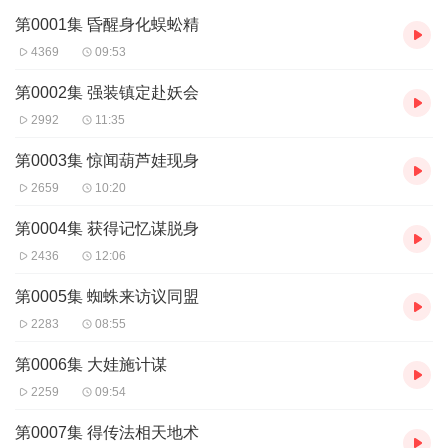
有声书由小子倾情演绎，
声线百变+吐槽力MAX
的绝活，让你笑到打
第0001集 昏醒身化蜈蚣精
鸣！！全程高能反转，修仙界“吃瓜指南”和“避坑攻略”双管齐下，让
4369
09:53
你一边笑出腹肌，一边狂追“蜈蚣精の逆袭日记”！
【友情提示】听书请勿喝水，小心笑喷手机！上千章神话大乱斗，
第0002集 强装镇定赴妖会
专治各种不开心，点击收听，解锁“反派修仙”的正确姿势！
2992
11:35
第0003集 惊闻葫芦娃现身
2659
10:20
第0004集 获得记忆谋脱身
2436
12:06
第0005集 蜘蛛来访议同盟
2283
08:55
第0006集 大娃施计谋
2259
09:54
第0007集 得传法相天地术