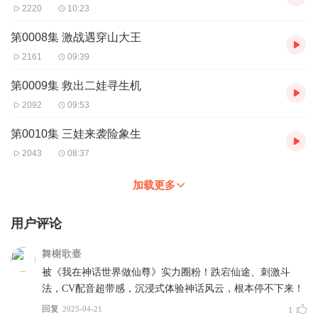
2220
10:23
第0008集 激战遇穿山大王
2161
09:39
第0009集 救出二娃寻生机
2092
09:53
第0010集 三娃来袭险象生
2043
08:37
加载更多
用户评论
舞榭歌臺
被《我在神话世界做仙尊》实力圈粉！跌宕仙途、刺激斗
法，CV配音超带感，沉浸式体验神话风云，根本停不下来！
回复
2025-04-21
1