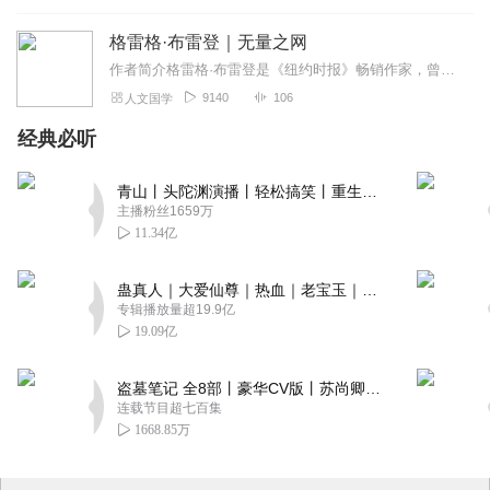
格雷格·布雷登｜无量之网
作者简介格雷格·布雷登是《纽约时报》畅销作家，曾是航空计算机系统资深设计师。在过去20年里，格雷格遍访高山上的村落、偏远的修道院以及古老的庙宇，不断搜寻珍贵的文...
9140
106
人文国学
经典必听
青山丨头陀渊演播丨轻松搞笑丨重生穿越丨古代权谋丨VIP免费 | 多人有声剧
主播粉丝1659万
11.34亿
蛊真人｜大爱仙尊｜热血｜老宝玉｜多人VIP免费有声剧
专辑播放量超19.9亿
19.09亿
盗墓笔记 全8部丨豪华CV版丨苏尚卿&边江 领衔 多人有声剧丨冠声文化丨南派三叔
连载节目超七百集
1668.85万