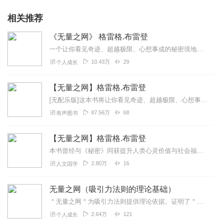
相关推荐
《无量之网》 格雷格.布雷登
一个让你看见奇迹、超越极限、心想事成的秘密境地。本书曾经与《秘密》同获提升人类心灵价值与社会福祉的“诺提勒斯书奖”。我们到底有多大力量可以改变这个世界？献给一直...
10.43万
29
个人成长
【无量之网】格雷格.布雷登
[无配乐版]这本书将让你看见奇迹、超越极限、心想事成。本书曾经与《秘密》同获提升人类心灵价值与社会福祉的“诺提勒斯书奖”！1944年，量子理论之父马克斯.普...
87.56万
68
有声图书
【无量之网】格雷格.布雷登
本书曾经与《秘密》同获提升人类心灵价值与社会福祉的“诺提勒斯书奖”！1944年，量子理论之父马克斯.普朗克用“母体”这个词震撼了全世界，并提出是由它创造了星辰...
2.80万
16
人文国学
无量之网（吸引力法则的理论基础）
＂无量之网＂为吸引力法则提供理论依据。证明了＂吸引力法则＂的科学性！它与＂秘密＂齐名，并获同奖。作者从量子物理等一系列微观物理学的科学角度为吸引力法则提供了佐证...
2.64万
121
个人成长