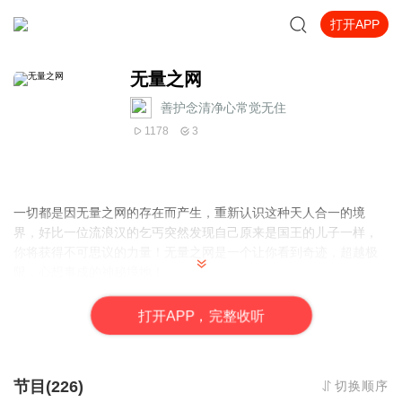
打开APP
无量之网
善护念清净心常觉无住
1178
3
一切都是因无量之网的存在而产生，重新认识这种天人合一的境
界，好比一位流浪汉的乞丐突然发现自己原来是国王的儿子一样，
你将获得不可思议的力量！无量之网是一个让你看到奇迹，超越极
限，心想事成的神秘境地！
打
开
A
P
P，完整收听
节目(226)
切换顺序