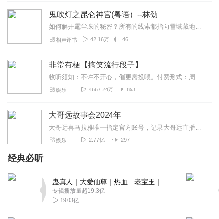
鬼吹灯之昆仑神宫(粤语）--林劲
如何解开雮尘珠的秘密？所有的线索都指向雪域藏地。香港古董商明叔为了寻找《格萨尔王》中传说的魔国冰川水晶尸，雇请胡八一等三位摸金校尉入藏寻找。一行九人进入青藏文...
42.16万
46
相声评书
非常有梗【搞笑流行段子】
收听须知：不许不开心，催更需投喂。付费形式：周一付费更新，周四免费更新。不定期加更。会员免费听，或单期2.99元订购听（二选一即可）！本节目由喜马拉雅独家出品说...
4667.24万
853
娱乐
大哥远故事会2024年
大哥远喜马拉雅唯一指定官方账号，记录大哥远直播时讲述每段故事会，用最接地气的东北话带你身临其境走进每一段故事会，你笑了就行，不要纠结故事的真实性。故事消失的就是...
2.77亿
297
娱乐
经典必听
蛊真人｜大爱仙尊｜热血｜老宝玉｜多人VIP免费有声剧
专辑播放量超19.3亿
19.03亿