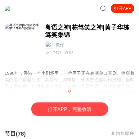
打开APP
粤语之神|栋笃笑之神|黄子华栋
笃笑集锦
廣仔
1.74万
53
1990年，香港一个小剧场里，一位男子正在表演单口喜剧。他穿着
黑白衫，留着平头，高颧骨，厚嘴唇，外表普通但动作滑稽。当时
无人看好他，但后来他成为众人敬仰的喜剧大师。他就是黄子华。
您的关注、订阅、点赞、五星好评，是主播坚持传承粤语文化的最
大动力！
打
开
A
P
P，完整收听
节目(78)
切换顺序