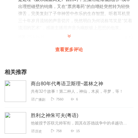
出理想碰壁的钝痛，又在"票房毒药"的自嘲处突然转为轻快
弹舌，完美复刻了子华神苦中作乐的生存智慧。听着耳机里
三十年岁月流转的声音切片，恍然明白为何说栋笃笑是"笑着
流泪的艺术"，感谢主播用声音为幽默镀上思想的包浆。
回复
2025-04-16
0
查看更多评论
区起圣
《黄子华栋笃笑集锦》的有声演绎堪称语言艺术的再创造。
主播精准捕捉到子华神标志性的慵懒语调与犀利停顿，甚至
相关推荐
能听出他眉梢微挑的微妙气韵。那些辛辣的"毒鸡汤"金句，
经主播略带沙哑的磁性嗓音诠释，仿佛在耳边上演微型舞台
商台80年代粤语卫斯理~叢林之神
剧——嘲讽市侩时尾音上扬的戏谑，自嘲"票房毒药"时微颤
共有32个故事！第二种人，神仙，木炭，寻梦，等！
的苦涩，都让原本平面的文字立体成鲜活的烟火气。特别感
7560
6
广播剧
谢主播对粤语俚语的普通话转译处理，既保留了"猴赛雷"的
市井俏皮，又让北方听众能品出"食碗面反碗底"的世态炎
胜利之神朱可夫(粤语)
凉，堪称方言喜剧的跨语境重生。
他被授予苏联元帅军衔，因其在苏德战争中的卓越功勋，被公认为是第二次世界大战中最优秀的将领之一，也因此成为仅有的四次荣膺苏联英雄荣誉称号的两人之一。他就是格奥尔吉...
回复
2025-04-16
0
758
15
历史