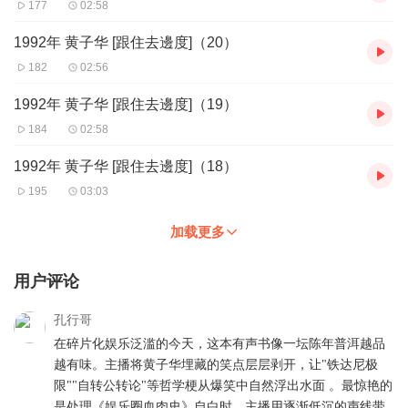
177
02:58
1992年 黄子华 [跟住去邊度]（20）
182
02:56
1992年 黄子华 [跟住去邊度]（19）
184
02:58
1992年 黄子华 [跟住去邊度]（18）
195
03:03
加载更多
用户评论
孔行哥
在碎片化娱乐泛滥的今天，这本有声书像一坛陈年普洱越品
越有味。主播将黄子华埋藏的笑点层层剥开，让"铁达尼极
限""自转公转论"等哲学梗从爆笑中自然浮出水面 。最惊艳的
是处理《娱乐圈血肉史》自白时，主播用逐渐低沉的声线带