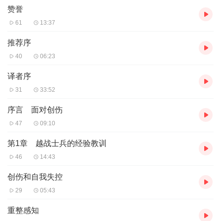
赞誉
61
13:37
推荐序
40
06:23
译者序
31
33:52
序言 面对创伤
47
09:10
第1章 越战士兵的经验教训
46
14:43
创伤和自我失控
29
05:43
重整感知