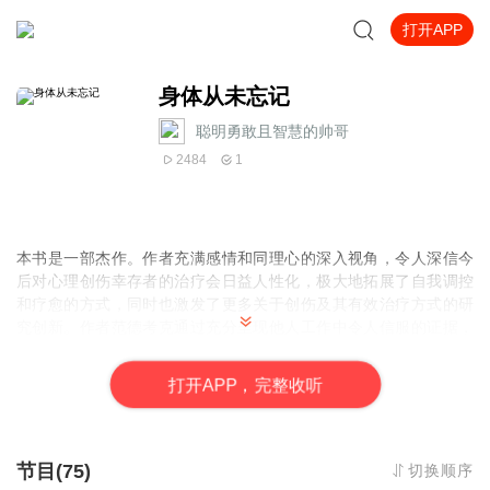
打开APP
身体从未忘记
聪明勇敢且智慧的帅哥
2484
1
本书是一部杰作。作者充满感情和同理心的深入视角，令人深信今
后对心理创伤幸存者的治疗会日益人性化，极大地拓展了自我调控
和疗愈的方式，同时也激发了更多关于创伤及其有效治疗方式的研
究创新。作者范德考克通过充分呈现他人工作中令人信服的证据，
连同他自己的开拓性探索以及在此过程中获取的经验，证实了身体
会记录创伤的经历。除此之外，他开发了一套借助瑜伽、运动和戏
打
开
A
P
P，完整收听
剧表演的方法，巧妙地将人们的身体和心灵（以及他们的思想和情
感）联系起来。这个新鲜观点是美好和令人欢迎的，并为心理治疗
界带来了新的可能性。
。
节目(75)
切换顺序