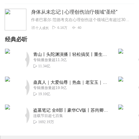
身体从未忘记 | 心理创伤治疗领域“圣经”
作者巴塞尔·范德考克在心理创伤这个领域已有超过30年的前沿研究和临床实践经验，治疗过几千个受过创伤的儿童和成年人。他亲自使用过书里介绍的所有治疗方式，这使本书更...
6.16万
40
个人成长
经典必听
青山丨头陀渊演播丨轻松搞笑丨重生穿越丨古代权谋丨VIP免费 | 多人有声剧
专辑播放量超11.3亿
11.34亿
蛊真人｜大爱仙尊｜热血｜老宝玉｜多人VIP免费有声剧
专辑播放量超19.9亿
19.10亿
盗墓笔记 全8部丨豪华CV版丨苏尚卿&边江 领衔 多人有声剧丨冠声文化丨南派三叔
连载节目超七百集
1692.19万