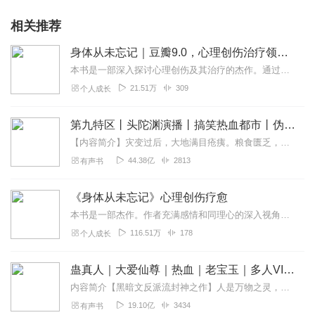
相关推荐
身体从未忘记｜豆瓣9.0，心理创伤治疗领域“圣经”｜世界心理创伤治疗大师 巴塞尔·范德考克 集大成之作，卡巴金、清流、樊登、马东推荐！
本书是一部深入探讨心理创伤及其治疗的杰作。通过丰富的案例和最新的科学研究，本书揭示了身体如何记录创伤，并展示了多种治疗创伤的前沿方法和理论，包括心理治疗、药物治...
21.51万
309
个人成长
第九特区丨头陀渊演播丨搞笑热血都市丨伪戒丨VIP免费多人有声剧
【内容简介】灾变过后，大地满目疮痍。粮食匮乏，资源紧俏，局势混乱……一位从待规划区杀出来的青年，背对着漫天黄沙，孤身来到九区谋生，却不曾想偶然结识三五好友，一念...
44.38亿
2813
有声书
《身体从未忘记》心理创伤疗愈
本书是一部杰作。作者充满感情和同理心的深入视角，令人深信今后对心理创伤幸存者的治疗会日益人性化，极大地拓展了自我调控和疗愈的方式，同时也激发了更多关于创伤及其有...
116.51万
178
个人成长
蛊真人｜大爱仙尊｜热血｜老宝玉｜多人VIP免费有声剧
内容简介【黑暗文反派流封神之作】人是万物之灵，蛊是天地真精。一个穿越者不断重生的故事。一个养蛊、炼蛊、用蛊的奇特世界。配音组（男角色）老宝玉旁白...
19.10亿
3434
有声书