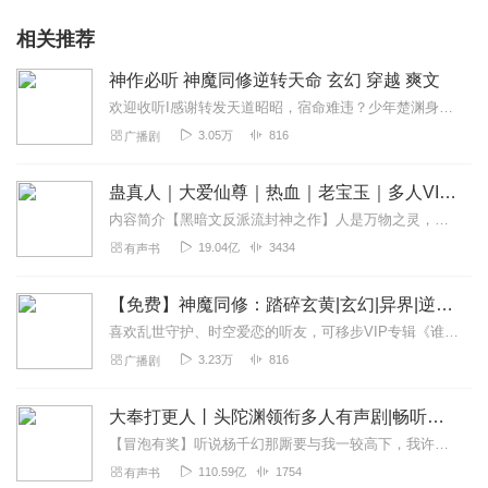
相关推荐
神作必听 神魔同修逆转天命 玄幻 穿越 爽文
欢迎收听I感谢转发天道昭昭，宿命难违？少年楚渊身缠生死劫，却意外开启神魔双脉，打破“神魔殊途、不可同修”的万古铁律！以神基为骨，铸魔魂为刃，他于正邪夹缝中步步为...
3.05万
816
广播剧
蛊真人｜大爱仙尊｜热血｜老宝玉｜多人VIP免费有声剧
内容简介【黑暗文反派流封神之作】人是万物之灵，蛊是天地真精。一个穿越者不断重生的故事。一个养蛊、炼蛊、用蛊的奇特世界。配音组（男角色）老宝玉旁白...
19.04亿
3434
有声书
【免费】神魔同修：踏碎玄黄|玄幻|异界|逆命成尊|
喜欢乱世守护、时空爱恋的听友，可移步VIP专辑《谁懂啊，摸金校尉混成女帝王》神尊临世，魔主称雄，玄黄大陆，以强为尊！地球绝世杀手陆尘，穿越卷入万古轮回，竟成...
3.23万
816
广播剧
大奉打更人丨头陀渊领衔多人有声剧|畅听全集|王鹤棣、田曦薇主演影视剧原著|卖报小郎君
【冒泡有奖】听说杨千幻那厮要与我一较高下，我许七安要开始装叉了！快进入声音播放页戳下方输入框，冒个泡偷偷告诉我，我要用哪些诗词才能胜过他？说得好的，有赏！202...
110.59亿
1754
有声书