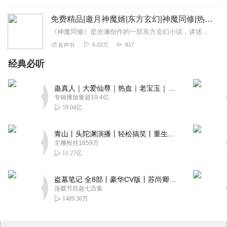
免费精品|邀月神魔婿|东方玄幻|神魔同修|热血脑洞
《神魔同修》是沧澜创作的一部东方玄幻小说，讲述了从地球穿越而来的绝世杀手陆尘，被卷入万古轮回之中，成为玄黄大陆中一名普通少年。他杀妖兽、夺秘宝，与天地独斗，在这...
6.02万
817
有声书
经典必听
蛊真人｜大爱仙尊｜热血｜老宝玉｜多人VIP免费有声剧
专辑播放量超19.4亿
19.04亿
青山丨头陀渊演播丨轻松搞笑丨重生穿越丨古代权谋丨VIP免费 | 多人有声剧
主播粉丝1659万
11.27亿
盗墓笔记 全8部丨豪华CV版丨苏尚卿&边江 领衔 多人有声剧丨冠声文化丨南派三叔
连载节目超七百集
1489.36万