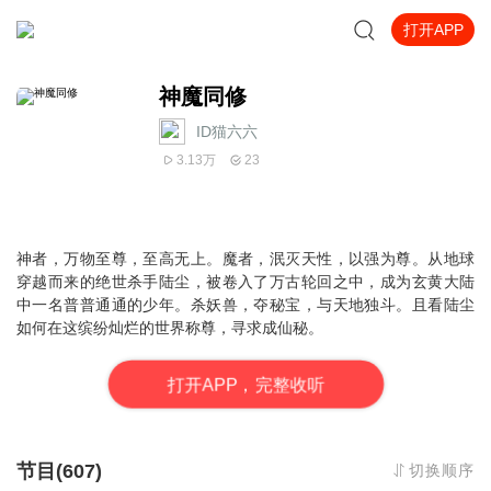
打开APP
神魔同修
ID猫六六
3.13万
23
神者，万物至尊，至高无上。魔者，泯灭天性，以强为尊。从地球
穿越而来的绝世杀手陆尘，被卷入了万古轮回之中，成为玄黄大陆
中一名普普通通的少年。杀妖兽，夺秘宝，与天地独斗。且看陆尘
如何在这缤纷灿烂的世界称尊，寻求成仙秘。
打
开
A
P
P，完整收听
节目(607)
切换顺序