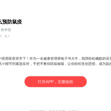
么预防鼠疫
孙华贵
0
1
中医西医双管齐下！作为一名健康管理师电子书大牛，我用轻松幽默的语
活小细节到紧急应对，手把手教你防鼠秘籍，让你轻松告别恐慌，成为鼠
打
开
A
P
P，完整收听