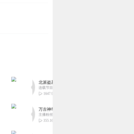
北派盗墓笔记丨头陀渊出品丨悬疑灵异丨摸金校尉丨
连载节目超四百集
1647.90万
万古神帝丨玄幻丨热血丨紫襟团队演播丨多人有声
主播粉丝2836万
355.16万