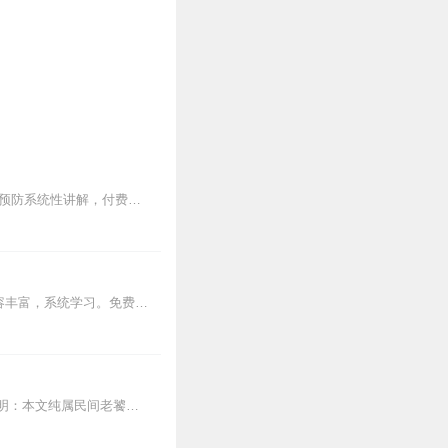
《怎么预防甲亢》专辑，11期干货，10期免费，带你轻松搞定甲亢预防！免费音频围绕甲亢预防系统性讲解，付费音频深入剖析，10篇系统文章组合，教你科学预防，远离甲亢...
《鼠疫》喜马拉雅音频专辑，带你深度探索鼠疫奥秘！11个音频，10个免费，1个付费，内容丰富，系统学习。免费音频围绕鼠疫展开，标题鲜明，知识点满满。付费音频《鼠疫...
怎么预防癌症《当代防癌修仙指南：老祖宗的智慧竟押中诺贝尔奖？》（开场暴击版免责声明：本文纯属民间老饕瞎侃，不构成诊疗建议。若出现"太医摇头.gif"症状，请...