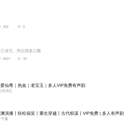
309
6
自己读完，所以很多口瓢
4607
36
爱仙尊｜热血｜老宝玉｜多人VIP免费有声剧
9.8亿
渊演播丨轻松搞笑丨重生穿越丨古代权谋丨VIP免费 | 多人有声剧
一千集