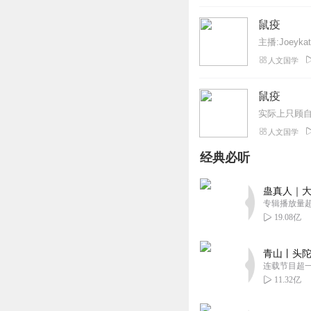
鼠疫
主播:Joeykat
人文国学
鼠疫
实际上只顾
人文国学
经典必听
蛊真人｜大
专辑播放量超1
19.08亿
青山丨头陀
连载节目超
11.32亿