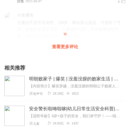
回复
2025-06-07
4
AI友播友
主播这不是开玩笑吧，100岁，看似那么遥远，可是听了节
目，发现并非遥不可及，只要做好今天，未来健康自然而
然，真的是实用的知识，赶紧收藏了！
回复
2025-06-27
2
查看更多评论
主播专业 能从专业角度进行分析 让听众受益 这是一件普惠
相关推荐
之事 值得推广
回复
2025-09-12
明朝败家子 | 爆笑 | 没羞没臊的败家生活 | 多人有声剧
1
【内容简介】爆笑穿越，没羞没臊的明朝公子败家人生！弘治十一年。这是一个美好的清晨。此时朱厚照初成年。此时王守仁和唐伯虎磨刀霍霍，预备科举。此时小冰河期已经来临...
霍泰山奶奶
18.19亿
1813
有声书
跟着院士学健身，错不了👍🏻👍🏻👍🏻👍🏻
回复
2025-09-01
安全警长啦咘啦哆|幼儿日常生活安全科普|宝宝巴士
1
【适听年龄】4岁+孩子的安全，我们来守护！——啦咘啦哆警长宣孩子天生爱冒险，好奇心爆棚！不是在大马路上比赛跑，就是踩着椅子上下跳，怎样才能保护孩子平安长大？听...
minmin2025
34.83亿
1437
儿童
跟着院士学健康，这个可是实打实的，节目太有用了，向百