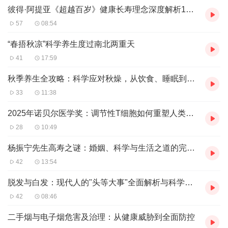
改变，一步步拥抱百岁人生，助您开启这场充满希望与奇迹的非凡
彼得·阿提亚《超越百岁》健康长寿理念深度解析1：科学养生的革命性指南
生命旅程。
57
08:54
主播介绍:医学硕士毕业20年，曾任省警察警体训练教官，带队获得
“春捂秋凉”科学养生度过南北两重天
全省警察大比武第一第二名成绩，创业做过医生集团，现健身博
41
17:59
主。
秋季养生全攻略：科学应对秋燥，从饮食、睡眠到锻炼的全方位指南
33
11:38
适合人群:青中年，老年均适合
2025年诺贝尔医学奖：调节性T细胞如何重塑人类健康未来
28
10:49
你将收获:健康的养生知识，正确的健身保健方法，长寿的医学知识
和储备未来长寿的秘诀！
杨振宁先生高寿之谜：婚姻、科学与生活之道的完美融合
42
13:54
脱发与白发：现代人的"头等大事"全面解析与科学应对指南
42
08:46
二手烟与电子烟危害及治理：从健康威胁到全面防控