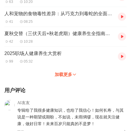
63
10:20
人和宠物的食物毒性差异：从巧克力到毒蛇的全面分析与预防指南
41
08:25
夏秋交替（三伏天后+秋老虎期）健康养生全指南：安然换季的实用策略
42
10:28
2025职场人健康养生大赏析
99
05:32
加载更多
用户评论
AI友友
专辑给了我很多健康知识，也给了我信心！如何长寿，与其
说是一种期望或期盼，不如说，未雨绸缪，现在就关注健
康，做好日常！未来百岁只能真的不是梦！