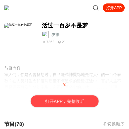
打开APP
活过一百岁不是梦
友播
7362
21
节目内容:
家人们，你是否曾畅想过，自己能精神矍铄地走过人生的一百个春
秋？在人类对生命长度与质量不懈追求的漫漫征途中，百岁人生不
再是遥不可及的梦幻泡影，它正迈着坚实的步伐，一步步走进现
实。如今，从繁华都市到宁静乡村，全球百岁老人的数量如雨后春
笋般持续攀升，长寿人群的分布愈发广泛。这一令人欣喜的现象背
打
开
A
P
P，完整收听
后，是生活方式的革新、医疗技术的腾飞、社会环境的优化等众多
因素相互交织、共同作用的成果，也为我们清晰地勾勒出实现百岁
人生的可行路径。在接下来的节目里，我将化作您的专属健康向
节目(78)
切换顺序
导，全方位、深层次地为您剖析如何从当下的每一个细微之处做出