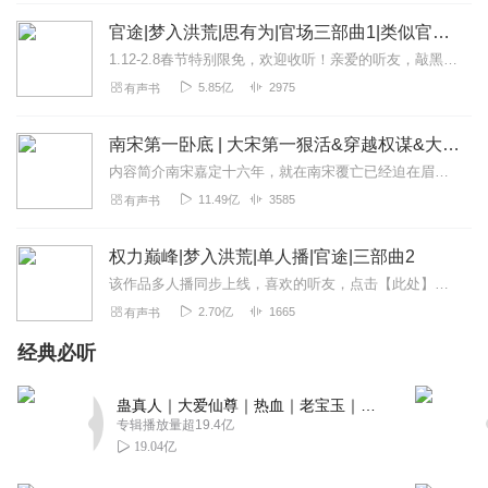
岁目标努力😃
官途|梦入洪荒|思有为|官场三部曲1|类似官巅宦巅
回复
2025-08-31
1
1.12-2.8春节特别限免，欢迎收听！亲爱的听友，敲黑板！梦入洪荒三步曲，均已上线~~~官途姊妹篇【平步青云】多人播上线啦，点击此处即可到达！官途续集【权力...
5.85亿
2975
有声书
南宋第一卧底 | 大宋第一狠活&穿越权谋&大斌多人剧
内容简介南宋嘉定十六年，就在南宋覆亡已经迫在眉睫的时刻，来自现代的卧底沈墨，开始把江山社稷玩弄干股掌之中。数之不尽的奇谋、毒计、狠招，在他手上狂喷而出。他的现...
11.49亿
3585
有声书
权力巅峰|梦入洪荒|单人播|官途|三部曲2
该作品多人播同步上线，喜欢的听友，点击【此处】即可跳转！【特别提醒】--付费指引：APP右下角【帐号】-【我的服务】-【我的钱包】-充值【我的喜点】-返回专辑...
2.70亿
1665
有声书
经典必听
蛊真人｜大爱仙尊｜热血｜老宝玉｜多人VIP免费有声剧
专辑播放量超19.4亿
19.04亿