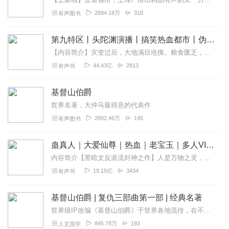
2894.18万
318
有声图书
第九特区丨头陀渊演播丨搞笑热血都市丨伪戒丨VIP免费多人有声剧
【内容简介】灾变过后，大地满目疮痍。粮食匮乏，资源紧俏，局势混乱……一位从待规划区杀出来的青年，背对着漫天黄沙，孤身来到九区谋生，却不曾想偶然结识三五好友，一念...
44.43亿
2813
有声书
基督山伯爵
世界名著，大仲马最得意的代表作
2892.46万
145
有声图书
蛊真人｜大爱仙尊｜热血｜老宝玉｜多人VIP免费有声剧
内容简介【黑暗文反派流封神之作】人是万物之灵，蛊是天地真精。一个穿越者不断重生的故事。一个养蛊、炼蛊、用蛊的奇特世界。配音组（男角色）老宝玉旁白...
19.15亿
3434
有声书
基督山伯爵 | 复仇三部曲第一部 | 经典名著
世界级IP改编《基督山伯爵》于世界各地流传，在不同语言、文化背景之下广受欢迎，它究竟有着什么样的魔力？唐泰斯越狱复仇的成功是否皆因那笔财富？有恩的得以善报，有仇...
845.78万
193
人文国学