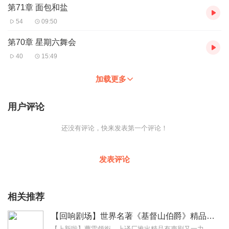
第71章 面包和盐
54
09:50
第70章 星期六舞会
40
15:49
加载更多
用户评论
还没有评论，快来发表第一个评论！
发表评论
相关推荐
【回响剧场】世界名著《基督山伯爵》精品有声剧| 复仇爽文
【上新啦】曹雷领衔，上译厂推出精品有声剧又一力作《苔丝》，听英国悲剧大师的一声叹息……《基督山伯爵》世界通俗小说扛鼎之作，为无数迷茫者指引人生之路。爽文鼻祖，情...