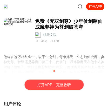
打开APP
免费《无双剑尊》少年仗剑踏仙
成魔弃神为尊剑破苍穹
桃夭文以
3.35万
120
他将在这万相红尘中，以手中之剑，背命搏天，立志踏仙成魔，弃
神为尊。
梦飘遥是异魔门第三十二代掌门，师傅异魔天在他十八岁
时给了他银子、掌门信物玉和配剑“青玉”，他便离开孤岛踏上人生之
路。上岸后在酒楼听闻南宫、司马、公孙、东方四大世家在江城比
武争天下第一家的名头，决定前往江城。途中遇雨在破庙避雨时，
结识了诸葛容及其侍女和聂总管等人，随后与他们一同前往江城，
打
开
A
P
P，完整收听
就此开启了一段充满奇遇与挑战的旅程。
少年持剑，踏入这弱肉强食的玄幻世界，他手中之剑，能否劈开重
重迷雾，踏上那无人可及的巅峰？
用户评论