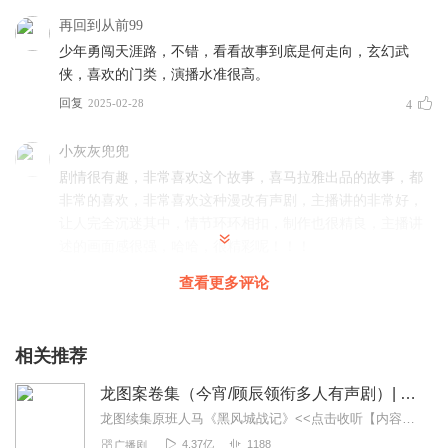
再回到从前99
少年勇闯天涯路，不错，看看故事到底是何走向，玄幻武
侠，喜欢的门类，演播水准很高。
回复
2025-02-28
4
小灰灰兜兜
剧情很有趣，非常喜欢这个故事，喜马拉雅出品的故事，都
非常的喜欢，非常喜欢这种漫改有声剧，主播讲的非常好，
让人完全沉迷其中，情节环环相扣，制作也很精良，主播讲
述的画面感很强，哈哈，很精彩呢！！！
回复
2025-02-27
4
查看更多评论
嘉音小主好
这本有声书太燃了！梦飘遥带着掌门信物踏上修仙之路，从
相关推荐
孤岛到江城，结识各路人物，开启奇遇与挑战。主播声音浑
龙图案卷集（今宵/顾辰领衔多人有声剧）| 探案
厚，把主角的热血与成长演绎得淋漓尽致，听着超有代入
感，仿佛自己也在万相红尘中冒险！
龙图续集原班人马《黑风城战记》<<点击收听【内容简介】《龙图案卷集》是由耳雅根据古典名著《三侠五义》（又叫七五）改编所写的网络小说，主要讲述的是鼠（白玉堂）...
4.37亿
1188
广播剧
回复
2025-02-27