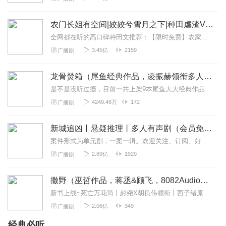
4
晚樱呢喃
农门长姐有空间|姣姣兮雪月之下|种田虐渣VIP免费
非常精彩的一部玄幻网文，故事情节紧张刺激，新颖有趣，
全网都在听的高口碑种田文推荐：【限时免费】农家小福女|姣姣兮郁雨竹|全网最快寒门大俗人|姣姣兮杜骁|萌宝女强古言爽文魏晋干饭人未删减全网最快|农家小福...
主播团队演讲功底深厚，气氛从头到尾，后期制作精良，画
3.45亿
2159
广播剧
面感十足，不容错过，强烈推荐点赞订阅。
回复
2025-02-24
龙骨焚箱（尾鱼经典作品，凌振赫领衔多人有声剧）
3
是不是没听过瘾，目前一共上架9本尾鱼大大经典作品有声书啦~~听单合集已经准备好，赶紧收听：尾鱼有声书作品合集感受更多尾鱼作品的魅力！内容简介神话、传说、身世、解...
禅如止水
4249.46万
172
广播剧
故事我喜欢，情节紧张刺激不拖沓，主播声音描绘好生动，
人物个性都很强烈，非常容易听的一本作品。
新城追凶丨悬疑推理丨多人有声剧（会员免费）
回复
2025-02-24
3
案件形式为单元剧，一案一辑。欢迎关注、订阅、好评！“新闻里播不得的，咱们小说里见！”一座充满活力的新兴沿海城市，看似平常的生活中，却发生了种种离奇的罪犯案件，”...
2.89亿
1929
广播剧
阿伟有声故事会
其实制作一本书真的不容易，从选书到选CV配音到后期制
撒野（巫哲作品，蒋丞&顾飞，8082Audio制作）| 左肩有你原著
作，每一步都息息相关。本书主角声音非常好听，配角声音
新书上线~死亡万花筒丨彭尧X胡良伟领衔丨西子绪原著丨灵异/悬疑/无限流多人有声剧点击跳转收听哦~喜提破亿！#撒野印象大调查#活动上线！>戳此参与<福利四：播...
也都个性鲜明，而且主配角在剧里各种剧情背景下的语气拿
2.06亿
349
广播剧
捏的非常准，给人很强的画面感，嗯，各种场景拟音配乐也
都不错！和看电影一样样的！哈哈哈！
经典必听