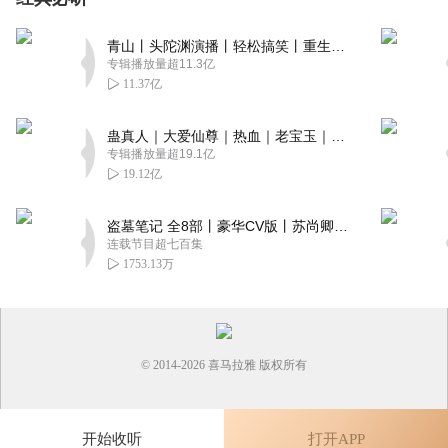
回复
2025-02-23
3
青山丨头陀渊演播丨轻松搞笑丨重生穿越丨古代权谋丨VIP免费 | 多人有声剧
专辑播放量超11.3亿
开心大笑的兔子
11.37亿
故事情节听着挺不错的，主播的声音都好好听哦，我很喜欢
主播的声音，更新的速度也挺快的，希望可以多发表一些专
蛊真人｜大爱仙尊｜热血｜老宝玉｜多人VIP免费有声剧
辑，我会经常光顾的，主播加油哦！
专辑播放量超19.1亿
回复
2025-02-21
3
19.12亿
咸鱼顺顺
盗墓笔记 全8部丨豪华CV版丨苏尚卿&边江 领衔 多人有声剧丨冠声文化丨南派三叔
主播一开口，就被这神仙演播狠狠拿捏住了！声线切换自
连载节目超七百集
1753.13万
如，情感细腻饱满，节奏把控精准，每一帧都沉浸感拉满！
回复
2025-02-21
3
楚以安
© 2014-
2026
喜马拉雅 版权所有
更新快，不用等，非常棒
回复
2025-02-21
3
开始收听
打开APP
米彤coco