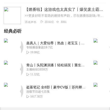
【燃番啦】这游戏也太真实了丨爆笑废土霸榜神作丨紫襟剧社制作
>>更多好听不套路的燃情有声剧，尽在燃番啦剧场↓年度重磅推荐本专辑为VIP免费专辑每天上午10点5集更新，订阅可以听到最新内容哦！每周抽一个专辑五星优质评论送...
20.61亿
3061
有声书
经典必听
蛊真人｜大爱仙尊｜热血｜老宝玉｜多人VIP免费有声剧
专辑播放量超19.7亿
19.08亿
青山丨头陀渊演播丨轻松搞笑丨重生穿越丨古代权谋丨VIP免费 | 多人有声剧
主播粉丝1659万
11.32亿
盗墓笔记 全8部丨豪华CV版丨苏尚卿&边江 领衔 多人有声剧丨冠声文化丨南派三叔
连载节目超七百集
1617.30万