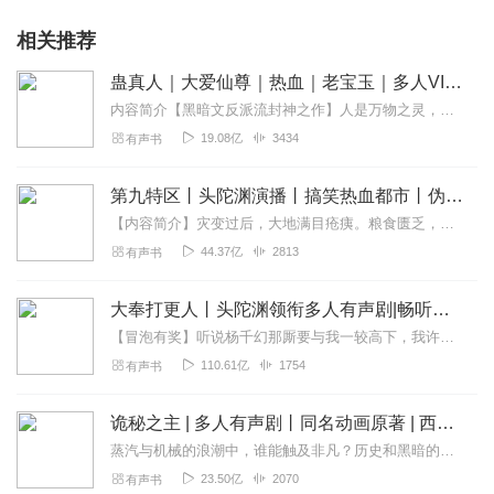
相关推荐
蛊真人｜大爱仙尊｜热血｜老宝玉｜多人VIP免费有声剧
内容简介【黑暗文反派流封神之作】人是万物之灵，蛊是天地真精。一个穿越者不断重生的故事。一个养蛊、炼蛊、用蛊的奇特世界。配音组（男角色）老宝玉旁白...
19.08亿
3434
有声书
第九特区丨头陀渊演播丨搞笑热血都市丨伪戒丨VIP免费多人有声剧
【内容简介】灾变过后，大地满目疮痍。粮食匮乏，资源紧俏，局势混乱……一位从待规划区杀出来的青年，背对着漫天黄沙，孤身来到九区谋生，却不曾想偶然结识三五好友，一念...
44.37亿
2813
有声书
大奉打更人丨头陀渊领衔多人有声剧|畅听全集|王鹤棣、田曦薇主演影视剧原著|卖报小郎君
【冒泡有奖】听说杨千幻那厮要与我一较高下，我许七安要开始装叉了！快进入声音播放页戳下方输入框，冒个泡偷偷告诉我，我要用哪些诗词才能胜过他？说得好的，有赏！202...
110.61亿
1754
有声书
诡秘之主 | 多人有声剧丨同名动画原著 | 西幻克苏鲁 | 乌贼作品
蒸汽与机械的浪潮中，谁能触及非凡？历史和黑暗的迷雾里，又是谁在耳语？我从诡秘中醒来，睁眼看见这个世界：枪械，大炮，巨舰，飞空艇，差分机；魔药，占卜，诅咒，倒吊人...
23.50亿
2070
有声书