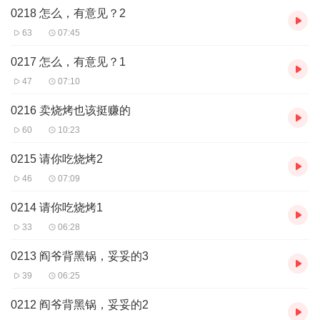
相遇那日，她勾着某阎王的肩膀，流氓气质尽显，嘴上却苦口婆心
0218 怎么，有意见？2
的提议，“想要我这人，也不是不可以，不过，得卖色才行！”
63
07:45
“成交！”
一锤定音。
0217 怎么，有意见？1
于是，老狐狸和小流氓的情感历程，在不一样的热血生活中，就此
展开。
47
07:10
#
这是属于两个妖孽的故事，当妖孽正面交锋，想要不碰得个你死我
0216 卖烧烤也该挺赚的
活，那么，只能痛痛快快地吃干抹净了！
60
10:23
这也是一个年轻热血的故事，有血有泪，当无悔的青春碰上日渐强
大的国家，我们有什么理由不热血沸腾？
0215 请你吃烧烤2
46
07:09
我们爱国，所以才无悔用汗水祭奠曾经的弱小；
我们爱国，所以才无偿用鲜血守护陌生的生命。
0214 请你吃烧烤1
33
06:28
0213 阎爷背黑锅，妥妥的3
39
06:25
0212 阎爷背黑锅，妥妥的2