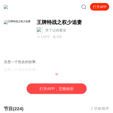
打开APP
王牌特战之权少追妻
哭了记得要笑_
1.54万
129
这是一个热血的故事。
这是一个成长的故事。
#
墨上筠，经历离奇的涩会狐狸，漂亮得像个花瓶。传闻：这位喜怒
无常、手段狡猾、活生生一无赖！
打
开
A
P
P，完整收听
阎天邢，身份神秘的阎王队长，俊美得像个妖孽。传闻：这爷性情
阴狠、手段残暴、活生生一暴君！
实际上——
节目(224)
切换顺序
都是高级“颜控”！