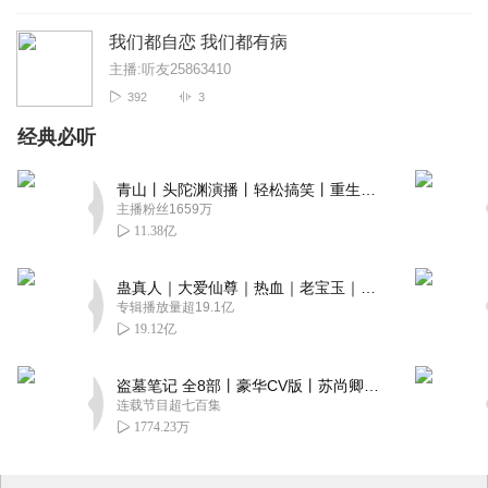
我们都自恋 我们都有病
主播:听友25863410
392
3
经典必听
青山丨头陀渊演播丨轻松搞笑丨重生穿越丨古代权谋丨VIP免费 | 多人有声剧
主播粉丝1659万
11.38亿
蛊真人｜大爱仙尊｜热血｜老宝玉｜多人VIP免费有声剧
专辑播放量超19.1亿
19.12亿
盗墓笔记 全8部丨豪华CV版丨苏尚卿&边江 领衔 多人有声剧丨冠声文化丨南派三叔
连载节目超七百集
1774.23万