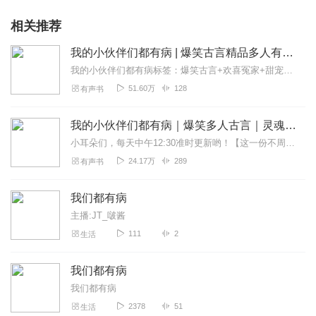
相关推荐
我的小伙伴们都有病 | 爆笑古言精品多人有声剧
我的小伙伴们都有病标签：爆笑古言+欢喜冤家+甜宠治愈+双生灵魂每天上午10:00双更，恳请小橙子们收藏订阅、五星好评和点赞评论哦~...
51.60万
128
有声书
我的小伙伴们都有病｜爆笑多人古言｜灵魂互换｜甜宠治愈
小耳朵们，每天中午12:30准时更新哟！【这一份不周山的绝密档案】越国的公主殿下，进了一座山，山里的人都有病，除了这位卧底公主殿下。可是，这堂堂公主给一群精神病...
24.17万
289
有声书
我们都有病
主播:JT_啵酱
111
2
生活
我们都有病
我们都有病
2378
51
生活