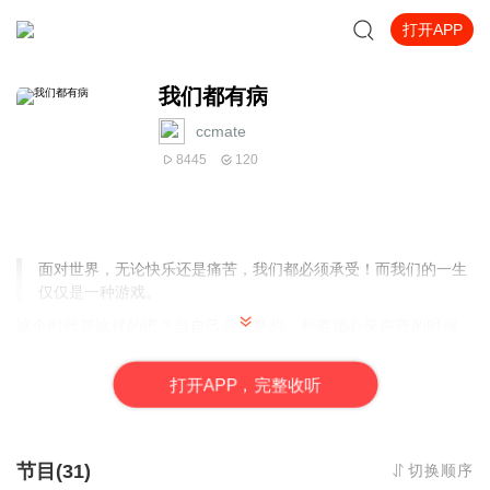
打开APP
我们都有病
ccmate
8445
120
面对世界，无论快乐还是痛苦，我们都必须承受！而我们的一生
仅仅是一种游戏。
这个时代是这样的吧？当自己寻找梦想，想遵循心灵声音的时候，
反倒觉得自己是个异类，不被主流社会接受。仿佛自己是个神经病
一样。
我们这个时代的人，情绪变得很多，感觉变得很少；心思变
打
开
A
P
P，完整收听
得很复杂，行为变得单一；脑的容量变得越来越大，使用区域变得
越来越小，更严重的是，我们这个世界所有的城市面貌变得越来越
相似，所有人的生活方式也变得越来越雷同了。
节目(31)
切换顺序