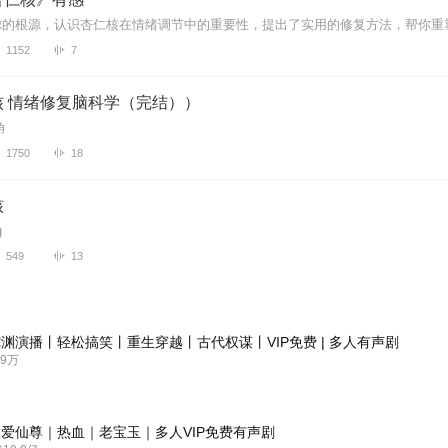
虑的根源，认识杏仁核在情绪调节中的重要性，提出了实用的修复方法，帮你重
1152
7
核 情绪修复脑科学（完结））
角
1750
18
核
g
549
13
渊演播丨轻松搞笑丨重生穿越丨古代权谋丨VIP免费 | 多人有声剧
9万
爱仙尊｜热血｜老宝玉｜多人VIP免费有声剧