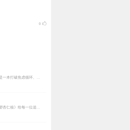
0
每个人都经历过焦虑，却很少有人了解焦虑的真正本质。重塑杏仁核——情绪修复脑科学，是一本打破焦虑循环、训练强大内心的自救手册。
通过科学管理和积极行动，驯化杏仁核，是穿越焦虑情绪最直接有效的方式。推荐这本《重塑杏仁核》给每一位追求内心平静的朋友，它会帮助我们的生活回归平衡与和谐。—章怡文