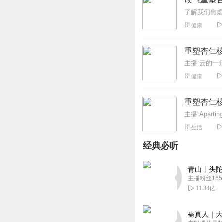
了解我们焦
健康
重塑杏仁
主播:云的一
健康
重塑杏仁
主播:Apartin
生活
经典必听
青山丨头陀
主播粉丝165
11.34亿
蛊真人｜大