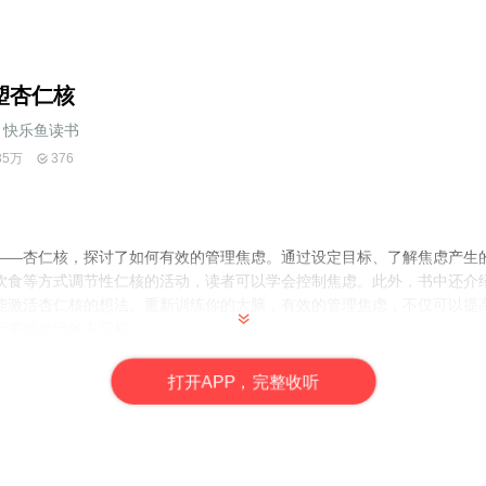
塑杏仁核
快乐鱼读书
35万
376
——杏仁核，探讨了如何有效的管理焦虑。通过设定目标、了解焦虑产生
饮食等方式调节性仁核的活动，读者可以学会控制焦虑。此外，书中还介
能激活杏仁核的想法。重新训练你的大脑，有效的管理焦虑，不仅可以提
新掌握生活的主导权。
打
开
A
P
P，完整收听