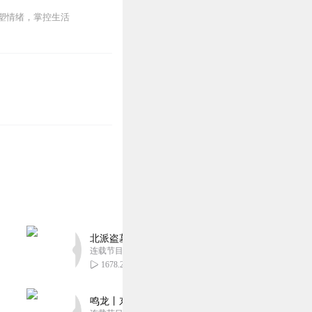
塑情绪，掌控生活
北派盗墓笔记丨头陀渊出品丨悬疑灵异丨摸金校尉丨
连载节目超五百集
1678.28万
鸣龙丨东方玄幻丨紫襟团队丨轻松搞笑丨多人有声