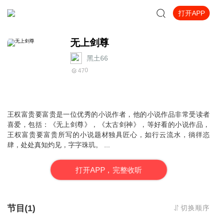
打开APP
无上剑尊
黑土66
0
47
王权富贵要富贵是一位优秀的小说作者，他的小说作品非常受读者
喜爱，包括：《无上剑尊》，《太古剑神》，等好看的小说作品，
王权富贵要富贵所写的小说题材独具匠心，如行云流水，徜徉恣
肆，处处真知灼见，字字珠玑。 ...
打
开
A
P
P，完整收听
节目(1)
切换顺序