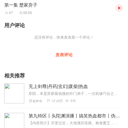
第一集 楚家弃子
47
06:06
用户评论
还没有评论，快来发表第一个评论！
发表评论
相关推荐
无上剑尊|丹药|玄幻|废柴|热血
苏阳，本是苏家最低微的外门弟子，一次机缘巧合之下，他的体内，出现了九柄上古魔剑，每一柄魔剑，都具有鬼神莫测的能力。在这九柄魔剑的帮助下，苏阳从此实力猛进，剑道通...
17.24万
575
有声书
第九特区丨头陀渊演播丨搞笑热血都市丨伪戒丨VIP免费多人有声剧
【内容简介】灾变过后，大地满目疮痍。粮食匮乏，资源紧俏，局势混乱……一位从待规划区杀出来的青年，背对着漫天黄沙，孤身来到九区谋生，却不曾想偶然结识三五好友，一念...