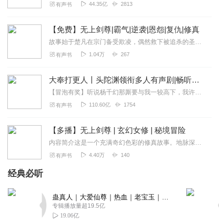
44.35亿
2813
有声书
【免费】无上剑尊|霸气|逆袭|恩怨|复仇|修真
故事始于楚凡在宗门备受欺凌，偶然救下被追杀的圣女伊轻舞，两人坠入绝境陨幽谷。绝境中，楚凡觉醒皇极天剑，获得剑灵云梦依认主，并在谷底神秘高人“枯老”帮助下脱险，与...
1.04万
267
有声书
大奉打更人丨头陀渊领衔多人有声剧|畅听全集|王鹤棣、田曦薇主演影视剧原著|卖报小郎君
【冒泡有奖】听说杨千幻那厮要与我一较高下，我许七安要开始装叉了！快进入声音播放页戳下方输入框，冒个泡偷偷告诉我，我要用哪些诗词才能胜过他？说得好的，有赏！202...
110.60亿
1754
有声书
【多播】无上剑尊 | 玄幻女修 | 秘境冒险
内容简介这是一个充满奇幻色彩的修真故事。地脉深处的神秘白蛋，孕育出拥有神秘身世的少女薇拉。被善良的舒雅婆婆收养后，她本过着平静的生活，却因一场突如其来的魔兽暴...
4.40万
140
有声书
经典必听
蛊真人｜大爱仙尊｜热血｜老宝玉｜多人VIP免费有声剧
专辑播放量超19.5亿
19.06亿