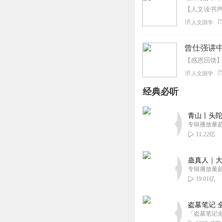
人文国学
曾仕强讲中
人文国学
经典必听
青山丨头陀
专辑播放量超1
11.22亿
蛊真人｜大
专辑播放量超1
19.01亿
盗墓笔记 