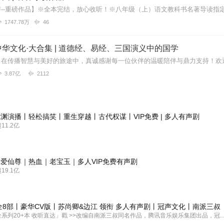
1747.78万
46
华文化·大合集 | 道德经、易经、三国演义中的国学
3.87亿
2112
渊演播丨轻松搞笑丨重生穿越丨古代权谋丨VIP免费 | 多人有声剧
1.2亿
爱仙尊｜热血｜老宝玉｜多人VIP免费有声剧
9.1亿
全8部丨豪华CV版丨苏尚卿&边江 领衔 多人有声剧丨冠声文化丨南派三叔
「盗墓笔记全系列20+本 收听直达」戳 >>改编自南派三叔同名作品，腾讯