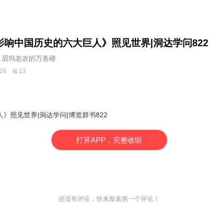
影响中国历史的六大巨人》照见世界|洞达学问822
眉坞老农的万卷楼
26
13
人》
照见世界|洞达学问|博览群书822
打
开
A
P
P，完整收听
还没有评论，快来发表第一个评论！