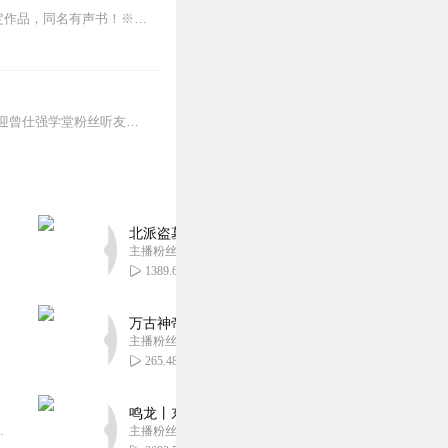
【人文读书声--重磅作品】※全本完结，放心收听！※八年级（上）语文教科书名著导读指定作品，同名有声书！※著名翻译家董乐山先生权威中文译本！※人民文学出版...
【感恩回馈】在传播智慧与美好的旅途中，真诚感谢每一位伙伴的温暖陪伴与鼎力支持！欢迎曾仕强学堂粉丝听友们入群交流，更多新鲜玩法和福利活动等你！添加微信：zengf...
北派盗墓笔记丨头陀渊出品丨悬疑灵异丨摸金校尉丨
主播粉丝1659万
1389.63万
万古神帝丨玄幻丨热血丨紫襟团队演播丨多人有声
主播粉丝2836万
265.48万
鸣龙丨东方玄幻丨紫襟团队丨轻松搞笑丨多人有声
音乐娱乐集团出品，冠声文化制作，...
主播粉丝2836万