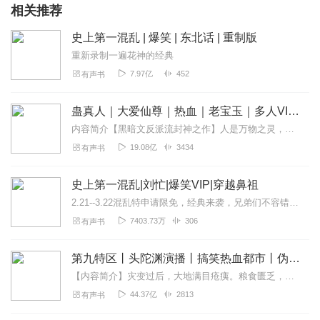
相关推荐
史上第一混乱 | 爆笑 | 东北话 | 重制版
重新录制一遍花神的经典
7.97亿
452
有声书
蛊真人｜大爱仙尊｜热血｜老宝玉｜多人VIP免费有声剧
内容简介【黑暗文反派流封神之作】人是万物之灵，蛊是天地真精。一个穿越者不断重生的故事。一个养蛊、炼蛊、用蛊的奇特世界。配音组（男角色）老宝玉旁白...
19.08亿
3434
有声书
史上第一混乱|刘忙|爆笑VIP|穿越鼻祖
2.21--3.22混乱特申请限免，经典来袭，兄弟们不容错过。猎国|起点跳舞|爆笑刘忙《刘老六传奇》免费经典作品爆笑！《临时道长》爆笑接地气！《妖孽歪传》！...
7403.73万
306
有声书
第九特区丨头陀渊演播丨搞笑热血都市丨伪戒丨VIP免费多人有声剧
【内容简介】灾变过后，大地满目疮痍。粮食匮乏，资源紧俏，局势混乱……一位从待规划区杀出来的青年，背对着漫天黄沙，孤身来到九区谋生，却不曾想偶然结识三五好友，一念...
44.37亿
2813
有声书