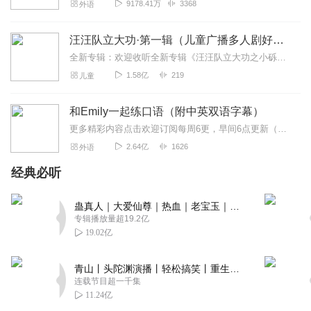
9178.41万
3368
外语
汪汪队立大功·第一辑（儿童广播多人剧好故事睡前听）
全新专辑：欢迎收听全新专辑《汪汪队立大功之小砾与工程家族》，小朋友们快来收听赢大礼吧！内容简介：在小男孩莱德的训练下，六只来自不同地域和不同种族的狗狗组成了一支...
1.58亿
219
儿童
和Emily一起练口语（附中英双语字幕）
更多精彩内容点击欢迎订阅每周6更，早间6点更新（记得起床收听哦~）节目亮点练习英语口语最要注意循序渐进，那些简单生活口语，往往最实用。1.每日精选高频率实用句...
2.64亿
1626
外语
经典必听
蛊真人｜大爱仙尊｜热血｜老宝玉｜多人VIP免费有声剧
专辑播放量超19.2亿
19.02亿
青山丨头陀渊演播丨轻松搞笑丨重生穿越丨古代权谋丨VIP免费 | 多人有声剧
连载节目超一千集
11.24亿