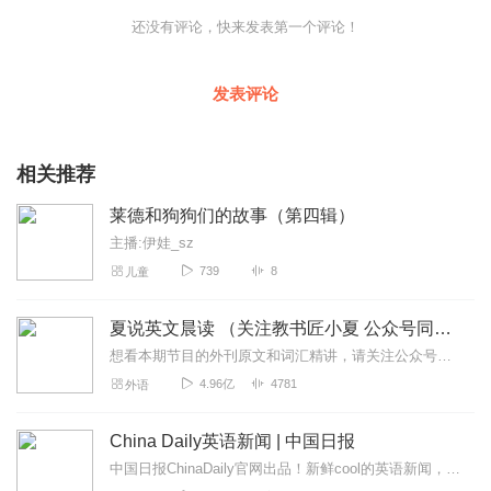
还没有评论，快来发表第一个评论！
发表评论
相关推荐
莱德和狗狗们的故事（第四辑）
主播:伊娃_sz
739
8
儿童
夏说英文晨读 （关注教书匠小夏 公众号同步更新）
想看本期节目的外刊原文和词汇精讲，请关注公众号【教书匠小夏】了解更多详情，可关注【友邻优课】公众号夏鹏老师，中国最大的微信端英语学习品牌“友邻优课”创始人，其首...
4.96亿
4781
外语
China Daily英语新闻 | 中国日报
中国日报ChinaDaily官网出品！新鲜cool的英语新闻，超级native的英文播报，附双语文稿。每周一到周五早7:00准时更新，关注+订阅+10字评论！...