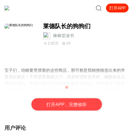
打开APP
莱德队长的狗狗们
棒棒堂读书
2.82万
19
宝子们，咱橱窗里摆着的这些商品，那可都是我精挑细选出来的学
英语好家伙！不管是零基础入门，还是想进阶提升的，都能在这儿
找到合适的。有能让孩子边玩边学的趣味单词卡，有带着纯正发音
的有声绘本，还有互动性超强的英语学习软件。每一样都经过了实
践检验，确实能实实在在帮孩子提高英语水平，真心推荐给大家，
赶紧来瞅瞅！
打
开
A
P
P，完整收听
用户评论