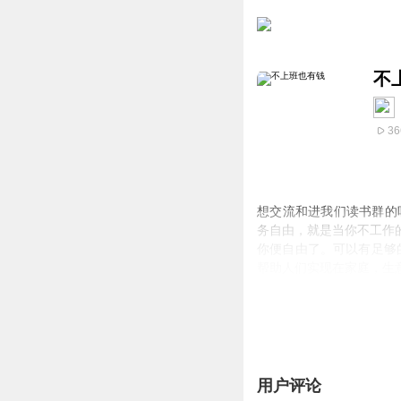
不
36
想交流和进我们读书群的听
务自由，就是当你不工作
你便自由了。可以有足够
帮助人们实现在家庭，生
们内容的价值！可以加威，
财务自由！一起来吧！
用户评论