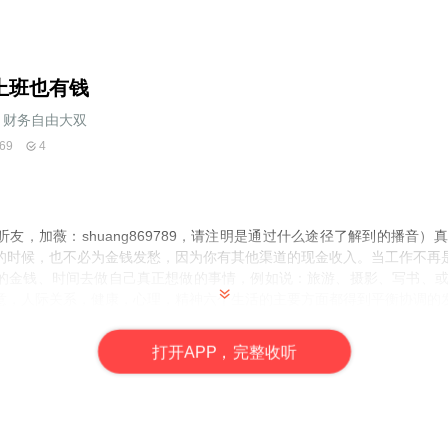
上班也有钱
财务自由大双
69
4
友，加薇：shuang869789，请注明是通过什么途径了解到的播音）
的时候，也不必为金钱发愁，因为你有其他渠道的现金收入。当工作不再
的金钱、时间去做自己真正想做的事情，例如说：旅游、摄影、写书、或
意，人际关系，健康，心理，精神六个生活的主要方面都得到平衡协调的
了解更多，更系统化，更有价值的内容！ 我们要用15年的时间影响一亿
打
开
A
P
P，完整收听