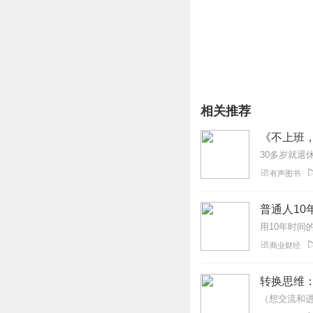
相关推荐
《不上班
有声图书
普通人10
商业财经
转换思维