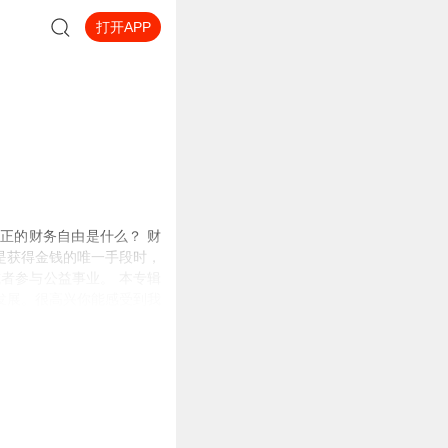
打开APP
真正的财务自由是什么？ 财
是获得金钱的唯一手段时，
者参与公益事业。 本专辑
发展。很高兴你能感受到我
人读书，1000个家庭实现