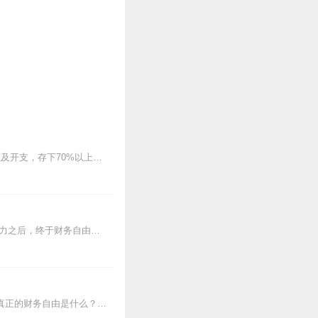
30多岁就退休环游世界，台妹Winnie及美籍先生Jeremy原是一般科技上班族，靠着减少物欲及开支，存下70%以上的收入，实现提早退休的梦想，看似不可能的圆梦...
用10年时间的努力，换一辈子的财务自由，你愿意吗？作者曾琬铃和老公一起付出10年的努力之后，终于财务自由，开启一种与众不同的人生。他们都是普通的上班族，那是怎么...
（想交流和进我们读书群的听友，加威：xun568666请注明是通过什么途径了解到的播音）真正的财务自由是什么？财务自由，就是当你不工作的时候，也不必为金钱发...