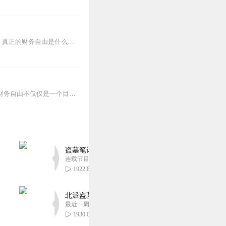
（想交流和进我们读书群的听友，加微chaohui8109，请注明是通过什么途径了解到的播音）真正的财务自由是什么？财务自由，就是当你不工作的时候，也不必为金钱发...
（想交流和进我们读书群的听友，加威xun568666，请注明是通过什么途径了解到的播音）财务自由不仅仅是一个目标，它是一种观念，更是一粒种子。...
盗墓笔记 全8部丨豪华CV版丨苏尚卿&边江 领衔
连载节目超七百集
1922.83万
北派盗墓笔记丨头陀渊出品丨悬疑灵异丨摸金校尉丨
最近一周更新
1930.09万