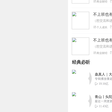
商业财经
不上班也
个人成长
不上班也
商业财经
经典必听
蛊真人｜大
专辑播放量超1
19.16亿
青山丨头陀
最近一周更
11.43亿