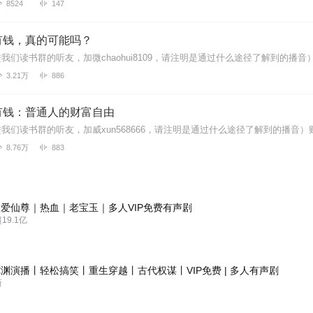
8524
147
有钱，真的可能吗？
3.21万
886
有钱：普通人的财富自由
8.76万
883
爱仙尊｜热血｜老宝玉｜多人VIP免费有声剧
9.1亿
渊演播丨轻松搞笑丨重生穿越丨古代权谋丨VIP免费 | 多人有声剧
新