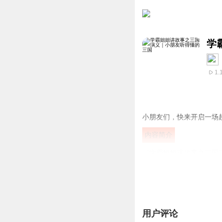
学
1.
小朋友们，快来开启一场
内容简介
《学霸姐姐讲故事之三国
弟情、诸葛亮的神机妙算
想象力。这不仅是一本故
适合6-12岁的孩子收听。
用户评论