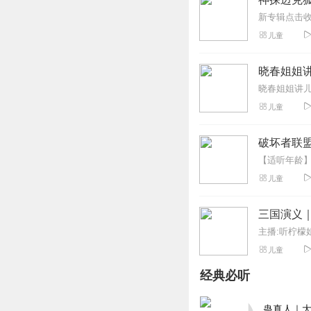
儿童
晓春姐姐讲
儿童
破坏者联盟
儿童
三国演义
主播:听柠檬
儿童
经典必听
蛊真人｜大