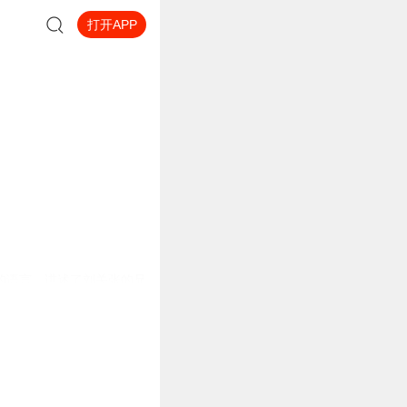
打开APP
的语言，讲述了刘关张的兄
人的智慧与勇气，激发无限