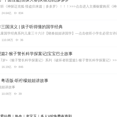
24.64亿
834
三国演义 | 孩子听得懂的国学经典
110.08万
36
篇2·猴子警长科学探案记|宝宝巴士故事
16.19亿
846
｜粤语版-听柠檬姐姐讲故事
姐姐讲故事
10.09万
39
爱仙尊｜热血｜老宝玉｜多人VIP免费有声剧