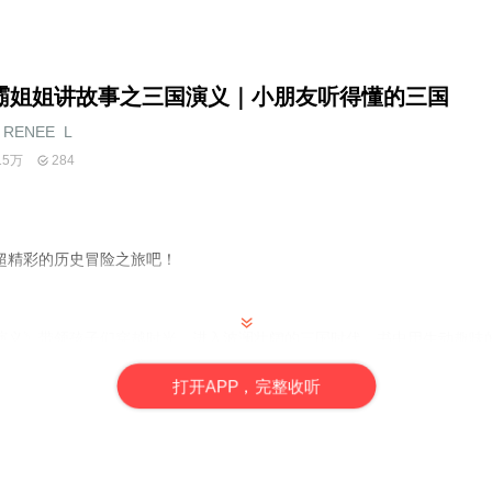
霸姐姐讲故事之三国演义｜小朋友听得懂的三国
RENEE_L
15万
284
超精彩的历史冒险之旅吧！
演义》带领孩子们穿越时光，进入波澜壮阔的三国时代。书中用生动趣味
、以及赤壁之战等经典故事，让小读者们在享受精彩冒险的同时，学习古
事书，更是一次历史与英雄的心灵之旅。
打
开
A
P
P，完整收听