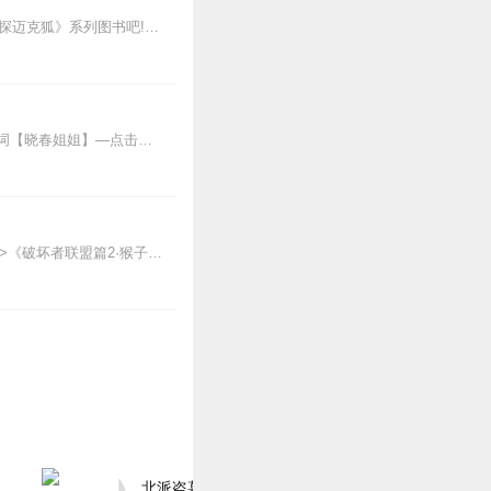
新专辑点击收听《神探迈克狐·怪盗归来篇｜多多罗》！！！>>>点击进入主播橱窗购买《神探迈克狐》系列图书吧!<<<多多罗故事【点击前往】收听多多罗其他好玩有趣的故...
晓春姐姐讲儿童国学经典系列儿童三十六计【晓春姐姐讲国学】—点击收听小学生必背古诗词【晓春姐姐】—点击收听儿童中华上下五千年【晓春姐姐】—点击收听儿童三国...
【适听年龄】7岁+《猴子警长科学探案记》系列《破坏者联盟篇1·猴子警长科学探案记》>>>《破坏者联盟篇2·猴子警长科学探案记》>>>《破坏者联盟篇3·猴子警长科...
北派盗墓笔记丨头陀渊出品丨悬疑灵异丨摸金校尉丨