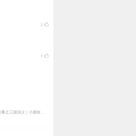
2
1
《学霸姐姐讲故事之三国演义》完整版终于上线啦~点击这里收听完整版故事：学霸姐姐讲故事之三国演义｜小朋友听得懂的三国_全集免费在线阅读收听下载-喜马拉雅(x...