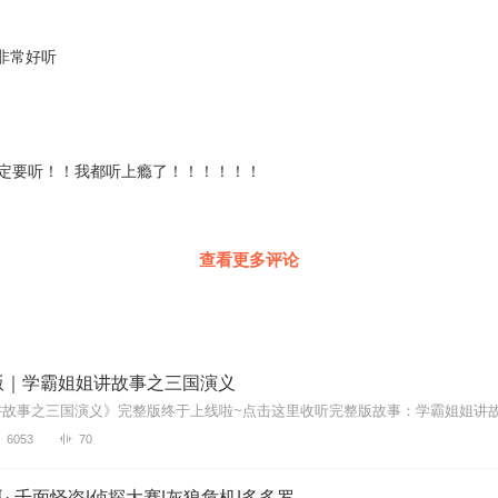
非常好听
家一定要听！！我都听上瘾了！！！！！！
查看更多评论
版｜学霸姐姐讲故事之三国演义
6053
70
· 千面怪盗|侦探大赛|灰狼危机|多多罗