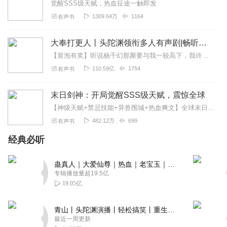
觉醒SSS级天赋，热血征途一触即发
1309.64万
1164
有声书
大奉打更人丨头陀渊领衔多人有声剧|畅听全集|王鹤棣、田曦薇主演影视剧原著|卖报小郎君
【冒泡有奖】听说杨千幻那厮要与我一较高下，我许七安要开始装叉了！快进入声音播放页戳下方输入框，冒个泡偷偷告诉我，我要用哪些诗词才能胜过他？说得好的，有赏！202...
110.59亿
1754
有声书
末日剑神：开局觉醒SSS级天赋，震惊全球
【神级天赋+禁忌技能+异兽围城+热血爽文】全球末日降临，丧尸横行，人类陷入绝望深渊！就在此时，一位少年横空出世，觉醒SSS级天赋——【末日剑神】！只要学习最普...
482.12万
699
有声书
经典必听
蛊真人｜大爱仙尊｜热血｜老宝玉｜多人VIP免费有声剧
专辑播放量超19.5亿
19.05亿
青山丨头陀渊演播丨轻松搞笑丨重生穿越丨古代权谋丨VIP免费 | 多人有声剧
最近一周更新