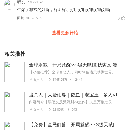
听友532688624
牛爆了非常的好听，好听好听好听好听好听好听好听
回复
2025-03-15
0
查看更多评论
相关推荐
全球杀戮：开局觉醒sss级天赋|竞技爽文|漫改原著
【小编推荐】全球百亿人，同时降临诸天杀戮世界。秦风开局就觉醒了无上天赋：SSS级天赋——无尽提取！他可以提取一切！包括提取神魔！【简介】【飞卢中文网独家签约作品...
5465.75万
2444
有声书
蛊真人｜大爱仙尊｜热血｜老宝玉｜多人VIP免费有声剧
内容简介【黑暗文反派流封神之作】人是万物之灵，蛊是天地真精。一个穿越者不断重生的故事。一个养蛊、炼蛊、用蛊的奇特世界。配音组（男角色）老宝玉旁白...
19.05亿
3434
有声书
【免费】全民御兽：开局觉醒SSS级天赋|热血|爽文|金手指|扮猪吃虎|异兽流