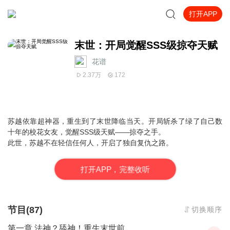
打开APP
末世：开局觉醒SSS级掠夺天赋
花谱_
2.37万
172
苏越依靠超神器，重生到了末世降临当天。开局斩杀了绿了自己数
十年的校花女友，觉醒SSS级天赋——掠夺之手。
此世，苏越不在轻信任何人，开启了独自复仇之路。
打
开
A
P
P，完整收听
节目(87)
切换顺序
第一章 法神？舔神！重生末世前