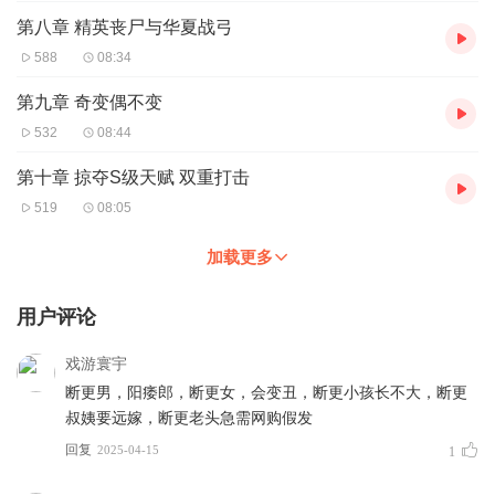
第八章 精英丧尸与华夏战弓
588
08:34
第九章 奇变偶不变
532
08:44
第十章 掠夺S级天赋 双重打击
519
08:05
加载更多
用户评论
戏游寰宇
断更男，阳痿郎，断更女，会变丑，断更小孩长不大，断更
叔姨要远嫁，断更老头急需网购假发
回复
2025-04-15
1