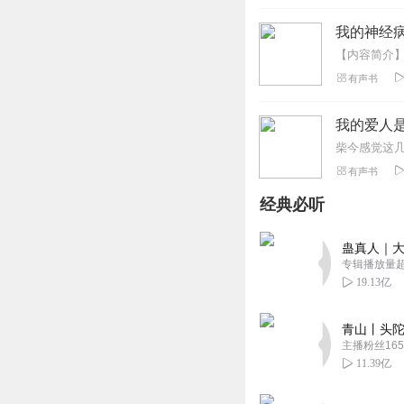
我的神经病
有声书
我的爱人是
有声书
经典必听
蛊真人｜大
专辑播放量超1
19.13亿
青山丨头陀
主播粉丝165
11.39亿