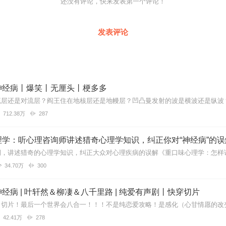
还没有评论，快来发表第一个评论！
发表评论
神经病丨爆笑丨无厘头丨梗多多
712.38万
287
理学：听心理咨询师讲述猎奇心理学知识，纠正你对“神经病”的误
34.70万
300
经病 | 叶轩然＆柳凄＆八千里路 | 纯爱有声剧丨快穿切片
42.41万
278