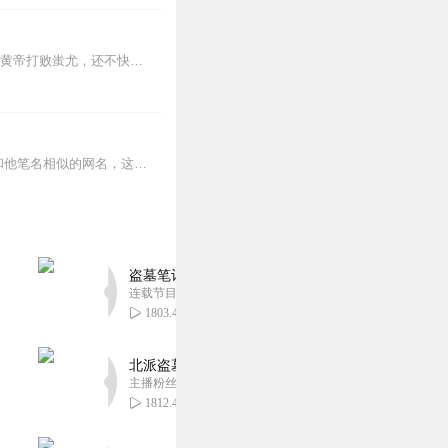
【内容简介】娇滴滴的小仙女，居然是个神经病！“本座乃是九天玄女，位列天庭上仙，曾助黄帝打败蚩尤，还不快快下跪？”【作者/主播】作者：任方圆主播：cv小刀【购买须...
柴今感觉这几天有点衰，新来的群友不仅抢了他“码字王”宝座，还断了他的财路，还取了个和他笔名相似的网名，这网名竟然还和他的网名具有迷之CP感，还处处向他表白，“此...
盗墓笔记 全8部丨豪华CV版丨苏尚卿&边江 领衔
连载节目超七百集
1803.48万
北派盗墓笔记丨头陀渊出品丨悬疑灵异丨摸金校尉丨
主播粉丝1659万
1812.44万