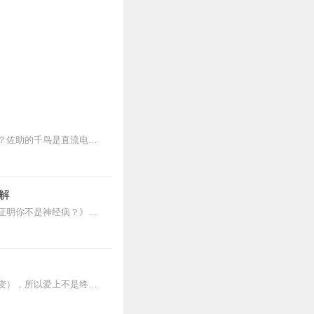
上帝住在平流层还是对流层？阎王住在地核层还是地幔层？凹凸曼发射的波是横波还是纵波？佐助的千鸟是直流电还是交流电？鸣人的螺旋丸是顺时针旋转还是逆时针旋转？这些你都...
解
选用真实案例，讲述猎奇的心理学知识，纠正大众对心理疾病的误解《重口味心理学：怎样证明你不是神经病？》在多种心理学理论的基础上，用通俗生动的文字，讲解了社交恐惧、...
切片！切片！切片！最后一个世界会八合一！！！不是纯恋爱攻略！是感化（心甘情愿的改变），所以爱上不是终极目标！！！内容简介世间七罪宗，傲慢，嫉妒，愤怒，懒惰，贪婪...