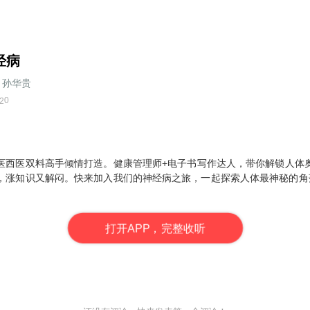
经病
孙华贵
0
2
医西医双料高手倾情打造。健康管理师+电子书写作达人，带你解锁人体
，涨知识又解闷。快来加入我们的神经病之旅，一起探索人体最神秘的角落
打
开
A
P
P，完整收听