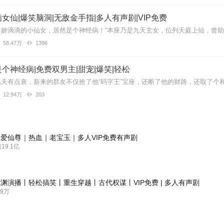
女仙|爆笑脑洞|无敌金手指|多人有声剧|VIP免费
58.47万
1396
个神经病|免费双男主|甜宠|爆笑|轻松
12.94万
203
爱仙尊｜热血｜老宝玉｜多人VIP免费有声剧
9.1亿
渊演播丨轻松搞笑丨重生穿越丨古代权谋丨VIP免费 | 多人有声剧
9万