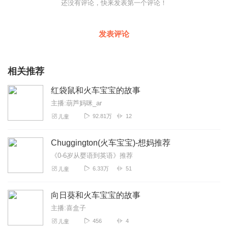
还没有评论，快来发表第一个评论！
发表评论
相关推荐
红袋鼠和火车宝宝的故事
主播:葫芦妈咪_ar
92.81万
12
儿童
Chuggington(火车宝宝)-想妈推荐
《0-6岁从婴语到英语》推荐
6.33万
51
儿童
向日葵和火车宝宝的故事
主播:喜盒子
456
4
儿童