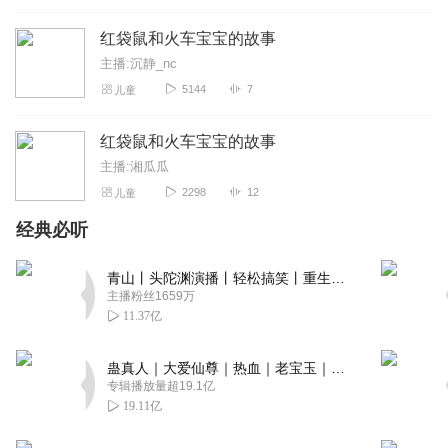
红袋鼠和火车宝宝的故事
主播:沉静_nc
5144
7
儿童
红袋鼠和火车宝宝的故事
主播:湘瓜瓜
2298
12
儿童
经典必听
青山丨头陀渊演播丨轻松搞笑丨重生穿越丨古代权谋丨VIP免费 | 多人有声剧
主播粉丝1659万
11.37亿
蛊真人｜大爱仙尊｜热血｜老宝玉｜多人VIP免费有声剧
专辑播放量超19.1亿
19.11亿