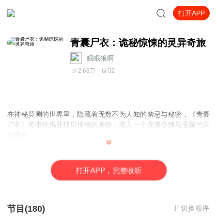
打开APP
青囊尸衣：诡秘惊悚的灵异奇旅
眠眠狼啊
2.63万
52
在神秘莫测的世界里，隐藏着无数不为人知的禁忌与秘密，《青囊
尸衣》将带你揭开那层神秘的面纱，踏入一个充满惊悚与悬疑的灵
异世界。
故事围绕着一系列离奇死亡事件展开，每具尸体旁都留下诡异的“青
囊尸衣”，仿佛是来自地狱的诅咒。主角被卷入这场可怕的谜团中，
打
开
A
P
P，完整收听
凭借着过人的胆识和智慧，抽丝剥茧，探寻真相。
随着调查的深入，古老的传说、神秘的仪式和隐藏在黑暗中的邪恶
势力逐渐浮出水面。每一个线索都指向一个令人毛骨悚然的事实，
节目(180)
切换顺序
每一次转折都让人猝不及防。书中细腻的描写，将恐怖氛围渲染得