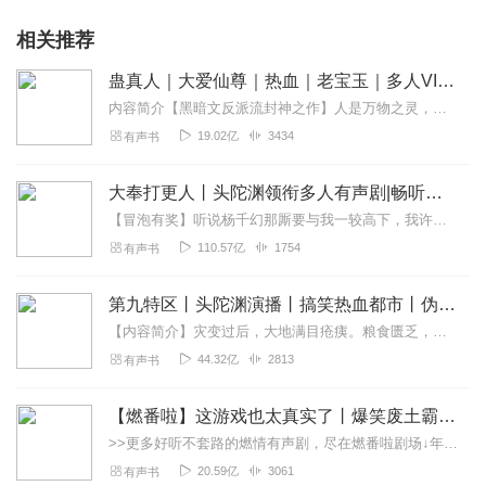
相关推荐
蛊真人｜大爱仙尊｜热血｜老宝玉｜多人VIP免费有声剧
内容简介【黑暗文反派流封神之作】人是万物之灵，蛊是天地真精。一个穿越者不断重生的故事。一个养蛊、炼蛊、用蛊的奇特世界。配音组（男角色）老宝玉旁白...
19.02亿
3434
有声书
大奉打更人丨头陀渊领衔多人有声剧|畅听全集|王鹤棣、田曦薇主演影视剧原著|卖报小郎君
【冒泡有奖】听说杨千幻那厮要与我一较高下，我许七安要开始装叉了！快进入声音播放页戳下方输入框，冒个泡偷偷告诉我，我要用哪些诗词才能胜过他？说得好的，有赏！202...
110.57亿
1754
有声书
第九特区丨头陀渊演播丨搞笑热血都市丨伪戒丨VIP免费多人有声剧
【内容简介】灾变过后，大地满目疮痍。粮食匮乏，资源紧俏，局势混乱……一位从待规划区杀出来的青年，背对着漫天黄沙，孤身来到九区谋生，却不曾想偶然结识三五好友，一念...
44.32亿
2813
有声书
【燃番啦】这游戏也太真实了丨爆笑废土霸榜神作丨紫襟剧社制作
>>更多好听不套路的燃情有声剧，尽在燃番啦剧场↓年度重磅推荐本专辑为VIP免费专辑每天上午10点5集更新，订阅可以听到最新内容哦！每周抽一个专辑五星优质评论送...
20.59亿
3061
有声书