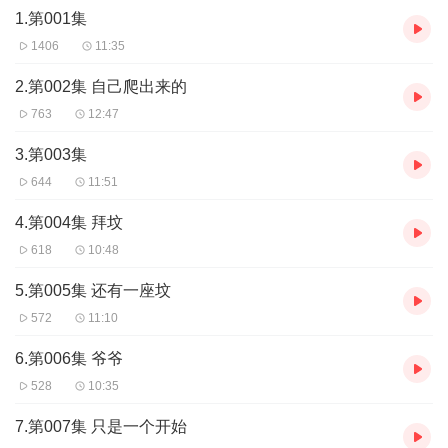
1.第001集
淋漓尽致，让你仿佛身临其境，感受那刺骨的寒意。
1406
11:35
准备好迎接挑战了吗？跟随主角的脚步，一同破解“青囊尸衣”背后的
惊天秘密，在这个充满惊悚与悬疑的世界里，体验心跳加速的刺激
2.第002集 自己爬出来的
冒险。
763
12:47
3.第003集
644
11:51
4.第004集 拜坟
618
10:48
5.第005集 还有一座坟
572
11:10
6.第006集 爷爷
528
10:35
7.第007集 只是一个开始