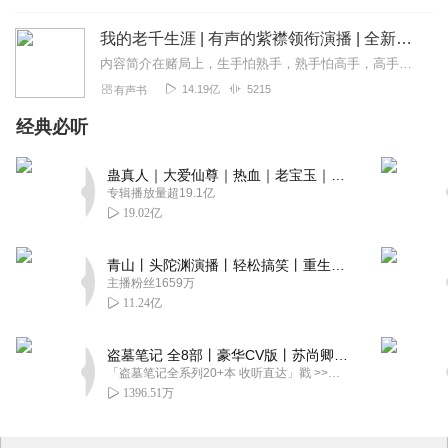
我的老千生涯 | 有声的紫襟领衔演播 | 全新演绎多人有声剧 | VIP免费
内容简介在赌局上，生手怕熟手，熟手怕高手，高手怕千手，千手怕失手，所谓十赌九骗，唯一不骗你的一次是为钓你的鱼。千中有千局中有局，社会是一个比赌场更复杂的地方。...
14.19亿
5215
有声书
经典必听
蛊真人｜大爱仙尊｜热血｜老宝玉｜多人VIP免费有声剧
专辑播放量超19.1亿
19.02亿
青山丨头陀渊演播丨轻松搞笑丨重生穿越丨古代权谋丨VIP免费 | 多人有声剧
主播粉丝1659万
11.24亿
盗墓笔记 全8部丨豪华CV版丨苏尚卿&边江 领衔 多人有声剧丨冠声文化丨南派三叔
「盗墓笔记全系列20+本 收听直达」戳 >>改编自南派三叔同名作品，腾讯音乐娱乐集团出品，冠声文化制作，...
1396.51万