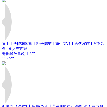
青山丨头陀渊演播丨轻松搞笑丨重生穿越丨古代权谋丨VIP免
费 | 多人有声剧
专辑播放量超11.3亿
11.40亿
盗墓笔记 全8部丨豪华CV版丨苏尚卿&边江 领衔 多人有声剧