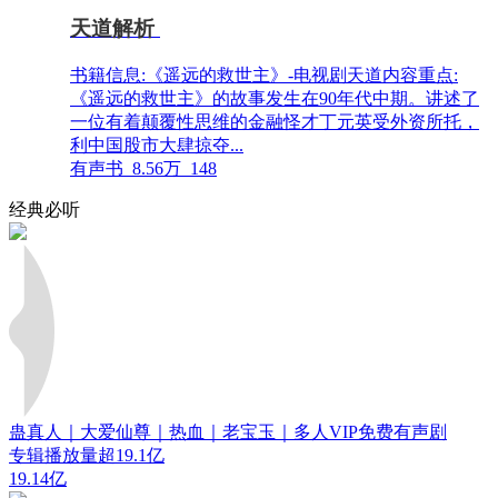
天道解析
书籍信息:《遥远的救世主》-电视剧天道内容重点:
《遥远的救世主》的故事发生在90年代中期。讲述了
一位有着颠覆性思维的金融怪才丁元英受外资所托，
利中国股市大肆掠夺...
有声书
8.56万
148
经典必听
蛊真人｜大爱仙尊｜热血｜老宝玉｜多人VIP免费有声剧
专辑播放量超19.1亿
19.14亿