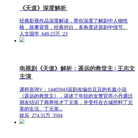
《天道》深度解析
经典影视作品深度解读，带你深度了解剧中人物性
格，故事背景，经典对白，多角度还原剧中情节。
人文国学
649.23万
23
电视剧《天道》解析：遥远的救世主 | 王志文
主演
课程咨询V：14405943该剧改编自豆豆的长篇小说
《遥远的救世主》，讲述了年轻的女警官芮小丹通过
朋友结识了商界怪才丁元英，并受托在古城照料丁元
英的生活。丁元英...
娱乐
274.31万
3504