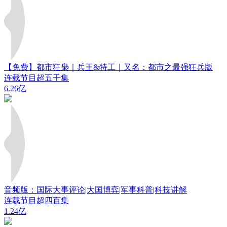
【免费】都市狂枭｜兵王&特工｜又名：都市之最强狂兵版
连载节目超五千集
6.26亿
音频版：国际大事评论|大国博弈|军事科普|科技讲解
连载节目超四百集
1.24亿