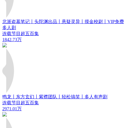
北派盗墓笔记丨头陀渊出品丨悬疑灵异丨摸金校尉丨VIP免费
多人剧
连载节目超五百集
1842.73万
鸣龙丨东方玄幻丨紫襟团队丨轻松搞笑丨多人有声剧
连载节目超五百集
2971.01万