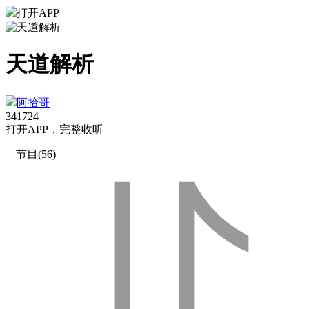
打开APP
天道解析
阿拾哥
3417
24
打
开
A
P
P，完整收听
节目(56)