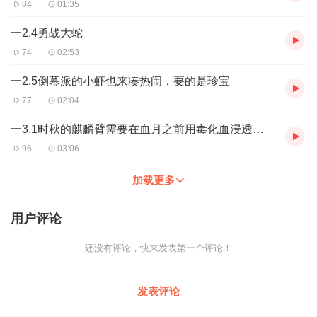
84
01:35
一2.4勇战大蛇
74
02:53
一2.5倒幕派的小虾也来凑热闹，要的是珍宝
77
02:04
一3.1时秋的麒麟臂需要在血月之前用毒化血浸透神功才能成
96
03:06
加载更多
用户评论
还没有评论，快来发表第一个评论！
发表评论