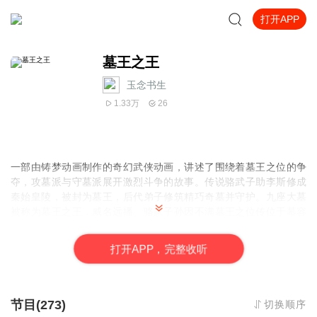
打开APP
墓王之王
玉念书生
1.33万
26
一部由铸梦动画制作的奇幻武侠动画，讲述了围绕着墓王之位的争
夺，攻墓派与守墓派展开激烈斗争的故事。传说骆武子助李斯修成
秦始皇陵，被封为墓王，后代弟子修筑精巧奇墓并守护。九座大墓
被称为墓王之王，威名远播。骆家子孙因不满墓王之位传位于慕容
休，自立门户为攻墓派，千百年来两大门派势同水火。江湖上还有
邪魔盗匪和朝廷势力觊觎墓王之位，四方势力风起云涌，形成了一
打
开
A
P
P，完整收听
个惊心动魄的墓派武林世界。分为四部分别是：麒麟决、寒铁斗、
悬棺寺、幽都战。
节目(273)
切换顺序