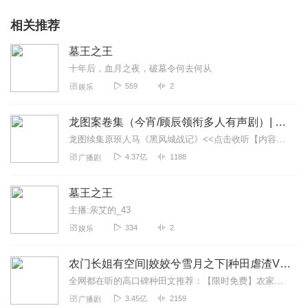
相关推荐
墓王之王
十年后，血月之夜，破墓令何去何从
559
2
娱乐
龙图案卷集（今宵/顾辰领衔多人有声剧）| 探案
龙图续集原班人马《黑风城战记》<<点击收听【内容简介】《龙图案卷集》是由耳雅根据古典名著《三侠五义》（又叫七五）改编所写的网络小说，主要讲述的是鼠（白玉堂）...
4.37亿
1188
广播剧
墓王之王
主播:亲艾的_43
334
2
娱乐
农门长姐有空间|姣姣兮雪月之下|种田虐渣VIP免费
全网都在听的高口碑种田文推荐：【限时免费】农家小福女|姣姣兮郁雨竹|全网最快寒门大俗人|姣姣兮杜骁|萌宝女强古言爽文魏晋干饭人未删减全网最快|农家小福...
3.45亿
2159
广播剧