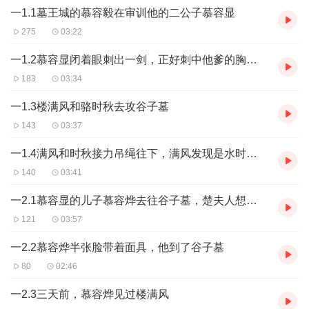
一1.1墓王城的慕容毅在审训他的二公子慕容显
275
03:22
一1.2慕容显闭着眼刺出一剑，正好刺中他爹的胸膛，于是顺利篡位
183
03:34
一1.3楼满风和骆时秋去攻谷子墓
143
03:37
一1.4满风和时秋接力吊绳往下，满风发现是水时，一只大蛇冲出水面
140
03:41
一2.1慕容显的儿子慕容烨去往谷子墓，楚夫人想起十年前阻挡墓鬼子出墓的情形
121
03:57
一2.2慕容烨半张脸带着面具，他到了谷子墓
80
02:46
一2.3三天前，慕容烨见过楼满风