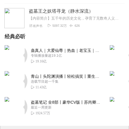
盗墓王之妖塔寻龙（静水深流）
【内容简介】五千年的历史文化，孕育了无数奇人义士，在从西周时期兴起了一帮特殊的人群，他们中流传着：“三十六行，盗墓为王”。倒卖古董的“我”，迁移祖坟之时获得祖...
5097.32万
626
有声书
经典必听
蛊真人｜大爱仙尊｜热血｜老宝玉｜多人VIP免费有声剧
专辑播放量超19.1亿
19.16亿
青山丨头陀渊演播丨轻松搞笑丨重生穿越丨古代权谋丨VIP免费 | 多人有声剧
连载节目超一千集
11.43亿
盗墓笔记 全8部丨豪华CV版丨苏尚卿&边江 领衔 多人有声剧丨冠声文化丨南派三叔
最近一周更新
1924.57万