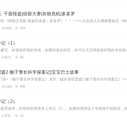
· 千面怪盗|侦探大赛|灰狼危机|多多罗
24.63亿
834
学记（1）
3.56万
55
篇2·猴子警长科学探案记|宝宝巴士故事
16.19亿
846
学记（2）
2.37万
23