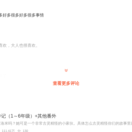
库洛米几岁，帕恰狗就几岁）喜欢蓝色，身材微胖，学习一般，爱吃甜！
多好多很多好多很多事情
库洛米几岁，布丁狗就几岁）喜欢黄色，身材肥胖，学习很差，爱吃布丁
库洛米几岁，玉桂狗就几岁）喜欢蓝色.黑色， 学习很好，臭屁小学霸，
学（库洛米几岁，kitty猫就几岁）喜欢粉色，学习很好，臭屁小学霸，有时
常温柔，生气起来非常像母老虎。
喜欢，大人也很喜欢。
常温柔，生气的时候只会吵两句。
听了
查看更多评论
喜欢讨厌讨厌讨厌😠
记（1～6年级）+其他番外
111.41万
130