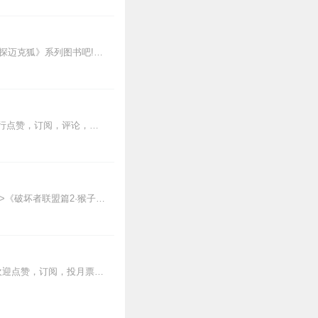
新专辑点击收听《神探迈克狐·怪盗归来篇｜多多罗》！！！>>>点击进入主播橱窗购买《神探迈克狐》系列图书吧!<<<多多罗故事【点击前往】收听多多罗其他好玩有趣的故...
大家好，我是媛宝，欢迎收听我的专辑，如果你喜欢的话，你可以关注我或者对我的专辑进行点赞，订阅，评论，投月票哟，谢谢啦！精彩开始啦！
【适听年龄】7岁+《猴子警长科学探案记》系列《破坏者联盟篇1·猴子警长科学探案记》>>>《破坏者联盟篇2·猴子警长科学探案记》>>>《破坏者联盟篇3·猴子警长科...
大家好呀，我是库洛米，欢迎收听库洛米上学记（2）。如果你觉得这个专辑很不错的话，欢迎点赞，订阅，投月票和分享哦，如果你能加个关注，那就更好啦～赶快去收听吧！