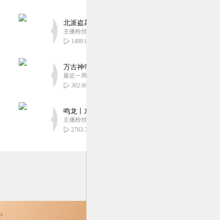
北派盗墓笔记丨头陀渊出品丨悬疑灵异丨摸金校尉丨
主播粉丝1659万
1498.80万
万古神帝丨玄幻丨热血丨紫襟团队演播丨多人有声
最近一周更新
302.06万
鸣龙丨东方玄幻丨紫襟团队丨轻松搞笑丨多人有声
主播粉丝2836万
2763.36万
P