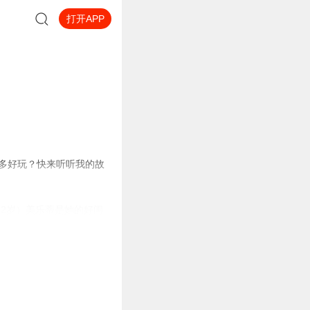
打开APP
多好玩？快来听听我的故
12岁）美乐蒂是她的好闺
小班，永远比库洛米小7
紫色，身材火辣，学习有些
身材火辣，学习很好，爱吃