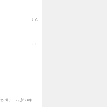
，爱吃甜！
爱显摆，爱吃甜！
1
候会瞧不起人，也算是库洛米
2
2
1
你们都知道库洛米吗？她可是一个非常古灵精怪的小家伙。具体怎么古灵精怪你们的故事里就知道了。（更新300集左右）