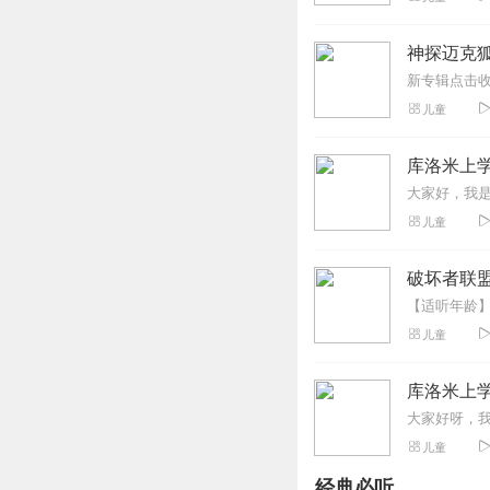
神探迈克狐
儿童
库洛米上
儿童
破坏者联盟
儿童
库洛米上
儿童
经典必听