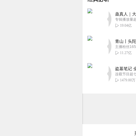
蛊真人｜大
专辑播放量超1
19.04亿
青山丨头陀
主播粉丝165
11.27亿
盗墓笔记 
连载节目超
1479.00万