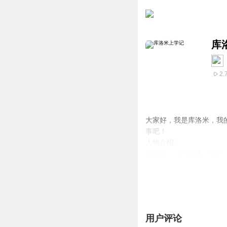
库
2.
大家好，我是库洛米，我
事吧！
人物介绍：
库洛米：（一年级：7岁，
蜜，喜欢紫色，学习很好
库小洛：库洛米的妹妹（
岁，）可爱小女生，身材
库小米：库洛米的姐姐（
差，爱吃辣！
用户评论
美乐蒂：库洛米的好闺蜜