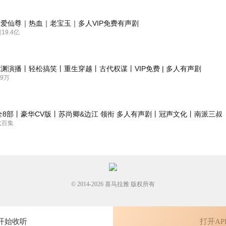
爱仙尊｜热血｜老宝玉｜多人VIP免费有声剧
9.4亿
渊演播丨轻松搞笑丨重生穿越丨古代权谋丨VIP免费 | 多人有声剧
9万
全8部丨豪华CV版丨苏尚卿&边江 领衔 多人有声剧丨冠声文化丨南派三叔
七百集
© 2014-
2026
喜马拉雅 版权所有
开始收听
打开AP