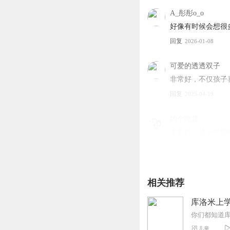
甜！
A_彤彤o_o
怕恰狗：库洛米的同学（
好像有时候会想很
布丁狗：库洛米的同学（
玉桂狗：库洛米的同学（
回复
2026-01-08
Kitty猫：库洛米的同
的稍微死对头，爱吃甜！
可爱的透透双子
库洛米妈妈：爱吃辣，非
非常好，不仅孩子
库洛米爸爸：爱吃甜，非
回复
2025-04-19
约个吃货
非常好，孩子可爱
回复
2024-12-31
甜雪狐
相关推荐
不喜欢🙅，就是不
回复
2025-11-22
库洛米上学
儿童