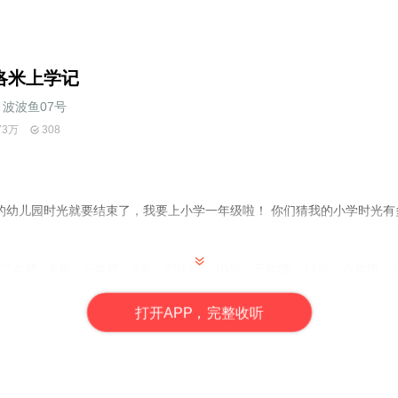
洛米上学记
波波鱼07号
73万
308
的幼儿园时光就要结束了，我要上小学一年级啦！ 你们猜我的小学时光有
二年级：8岁，三年级：9岁，四年级：10岁，五年级：11岁，六年级：
，身材火辣，爱吃咸来，爱吃甜！
按照库洛米是一年级，库小洛不上学 ，库洛米是二年级，库小洛上幼儿园
打
开
A
P
P，完整收听
火辣，喜欢粉色，学习很好，爱吃咸来，爱吃甜！
按照库洛米是一年级，库小米就是五年级了，永远比库洛米大4岁）喜欢
，也是同班同学（库洛米几岁，美乐蒂就几岁）纸尿裤朋友，喜欢粉色，