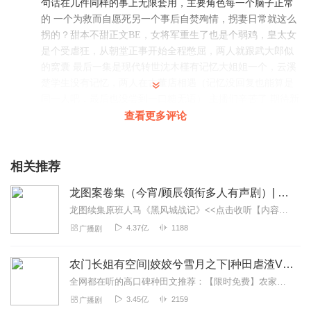
句话在几件同样的事上无限套用，主要角色每一个脑子正常
的 一个为救而自愿死另一个事后自焚殉情，拐妻日常就这么
拐的？甜本不甜正文BE，女将军重生了也是个弱鸡，皇太女
是个受虐狂，从朝堂正事开始全程憋屈，两人就跟武大郎似
的窝囊 最后一集是现代转世沈木槿有记忆大姐姐一个，云溪
楚学生没有记忆，两人在古董店相遇（记忆没回复也能算是
同一人吧，最后也没尝到一口糖无语） 主播们辛苦了 期待新
的故事
查看更多评论
回复
2025-02-15
12
相关推荐
蓝蓝蓝蓝蓝蓝蓝精灵
这剧情仿佛是ai写的，而且不是全本写下来，是一章一章的
龙图案卷集（今宵/顾辰领衔多人有声剧）| 探案
ai，前言不搭后语没有逻辑。但是双女主文也不容易，就不差
龙图续集原班人马《黑风城战记》<<点击收听【内容简介】《龙图案卷集》是由耳雅根据古典名著《三侠五义》（又叫七五）改编所写的网络小说，主要讲述的是鼠（白玉堂）...
评了。以后还是选点好本，不然双女主文得越来越烂 二编 这
4.37亿
1188
广播剧
文算是高开低走（也没高），作者搭一个宏大的世界观，甚
至每个人都够有权够坏，有几个容易让人难忘的故事情节，
农门长姐有空间|姣姣兮雪月之下|种田虐渣VIP免费
最后还想be让这文达到一个高峰。但是作者的水平不足以支
全网都在听的高口碑种田文推荐：【限时免费】农家小福女|姣姣兮郁雨竹|全网最快寒门大俗人|姣姣兮杜骁|萌宝女强古言爽文魏晋干饭人未删减全网最快|农家小福...
撑他的这些观点导致这文逻辑莫名就像是写论文时老师的评
语“一长条的水泥路里突然出现了几段柏油路”，真的太莫名
3.45亿
2159
广播剧