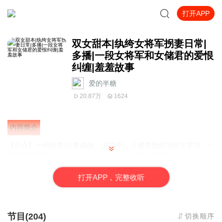
打开APP
双女甜本|纨绔女将军拐妻日常|
多播|一段女将军和女储君的爱恨
纠缠|羞羞故事
爱的半糖
20.87万
1624
内容简介
【百合】一朝如梦,往事成烟。 东宫中，云栖楚悠然地坐在那里，一
手闲适地拿着奏折批阅，另一手则端着茶盏轻抿香茗。 这时，外头
有人匆匆忙忙而来，一个滑跪便跪在了她的面前。 云栖楚轻轻掀起
眼帘，唇边一如既往地挂着那柔和且端庄的笑意，缓声道：“怎的如
打
开
A
P
P，完整收听
此慌里慌张的，出何事了？” 那人一脸无奈地回禀道：“沈小将军被
丞相府的大小姐给打了！” 云栖楚的脸色瞬间大变，那温柔的模样瞬
间消失不见：“什么？去，替她打回来。” 侍从心里暗忖：......难道不
节目(204)
切换顺序
问问原因吗？皇太女殿下。