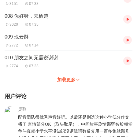
3151
07:38
008 你好呀，云栖楚
3020
07:35
009 瑰云酥
2772
07:14
010 朋友之间无需说谢谢
2774
07:23
加载更多
用户评论
災歌
配音团队很优秀声音好听。以后还是别选这种小学低分作文
播了 言情部分OK（取头取尾），中间故事剧情那弱智般朝堂
争斗真就小学水平没知识没逻辑词数反复用一百多集就那几