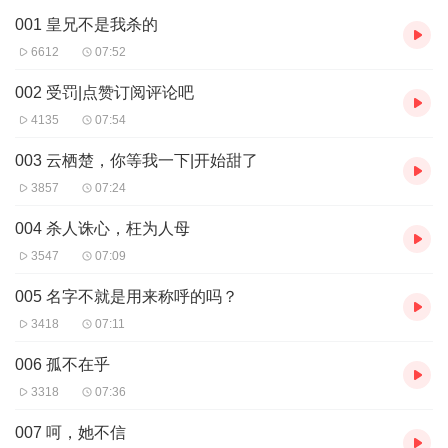
001 皇兄不是我杀的
紧接着又有一人跑来禀报：“沈小将军把柳月殿给砸了！” 那可是京
6612
07:52
城中最为顶级的烟花之地啊！ 云栖楚却是连连点头，应道：“嗯，沈
将军真是乐于助人，那家老鸨可不是什么好人呐。” 侍从：......
002 受罚|点赞订阅评论吧
就在这时，又有一人连滚带爬地冲了进来：“殿下！沈小将军跟着曲
4135
07:54
靖侯府家的二小姐手拉手放风筝去了！” 云栖楚猛然站起身来，怒视
003 云栖楚，你等我一下|开始甜了
着地上跪着的人，喝道：“什么！孤要去瞧瞧，她到底是何意思！！”
说罢，一撩裙子，快步走远了，瞧那背影竟有些急切，哪里还有平
3857
07:24
日里那运筹帷幄、镇定自若的模样。 侍从：.......
004 杀人诛心，枉为人母
3547
07:09
005 名字不就是用来称呼的吗？
3418
07:11
006 孤不在乎
3318
07:36
007 呵，她不信