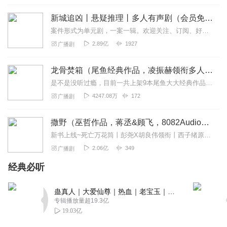
了。甜也不甜，简介的内容都没看到。作者用大量笔墨书写
权谋和战事，但来回都那几句，人物也没塑造起来，平淡莫
新城追凶丨悬疑推理丨多人有声剧（会员免费）
名。好像我小学应付老师让写的800字作文而废话连篇
案件形式为单元剧，一案一辑。欢迎关注、订阅、好评！“新闻里播不得的，咱们小说里见！”一座充满活力的新兴沿海城市，看似平常的生活中，却发生了种种离奇的罪犯案件，”...
回复
2025-03-25
6
2.89亿
1927
广播剧
江河之约
龙骨焚箱（尾鱼经典作品，凌振赫领衔多人有声剧）
故事情节环环相扣，真有意思！听着上头。主播声音好听，
是不是没听过瘾，目前一共上架9本尾鱼大大经典作品有声书啦~~听单合集已经准备好，赶紧收听：尾鱼有声书作品合集感受更多尾鱼作品的魅力！内容简介神话、传说、身世、解...
角色演义都特别出彩，这部剧制作真是用心啦！好剧，值得
4247.08万
172
广播剧
推荐！
回复
2024-11-26
4
撒野（巫哲作品，蒋丞&顾飞，8082Audio制作）| 左肩有你原著
新书上线~死亡万花筒丨彭尧X胡良伟领衔丨西子绪原著丨灵异/悬疑/无限流多人有声剧点击跳转收听哦~喜提破亿！#撒野印象大调查#活动上线！>戳此参与<福利四：播...
走万里听万卷
2.06亿
349
广播剧
主播达达，你又播百合文了，爱了爱了，支持你，加油ｸﾞｯ!
(๑•̀ㅂ•́)و✧
经典必听
回复
2024-12-18
2
蛊真人｜大爱仙尊｜热血｜老宝玉｜多人VIP免费有声剧
专辑播放量超19.3亿
老夫当年很帅
19.03亿
一个字，爽，两个字，精彩！三个字雕爆了，四个字，太好