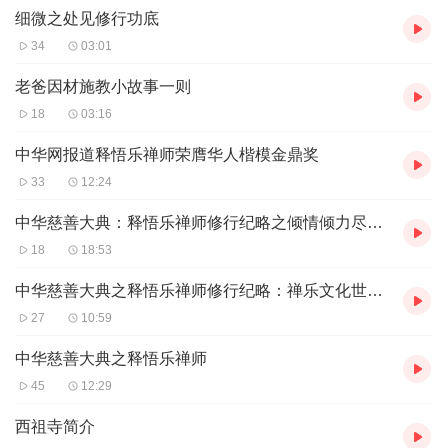
细微之处见修行功底
34
03:01
老爸因材施教小故事一则
18
03:16
中华网报道释悟乐禅师荣膺华人楷模金鼎奖
33
12:24
中华慈善大典：释悟乐禅师修行纪略之倾情倾力尽责任
18
18:53
中华慈善大典之释悟乐禅师修行纪略：禅乐文化世界行
27
10:59
中华慈善大典之释悟乐禅师
45
12:29
西祖寺简介