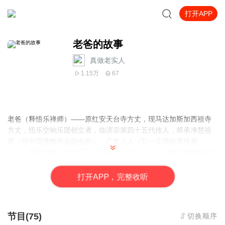
打开APP
老爸的故事
真做老实人
1.15万
67
老爸（释悟乐禅师）——原红安天台寺方丈，现马达加斯加西祖寺
方丈，悟乐交响乐团创立者，临济宗第四十五代传人，师承净慧祖
师（前中国佛教协会副会长）、广玄上人（弘一法师的亲传弟
子）、香根活佛。他开创了“音乐修行、音乐弘法”的新时期佛教修行
方式和弘法方式，在全世界通过“禅乐”弘扬“达摩禅”，以促进世界人
民友谊、世界和平！
打
开
A
P
P，完整收听
节目(75)
切换顺序