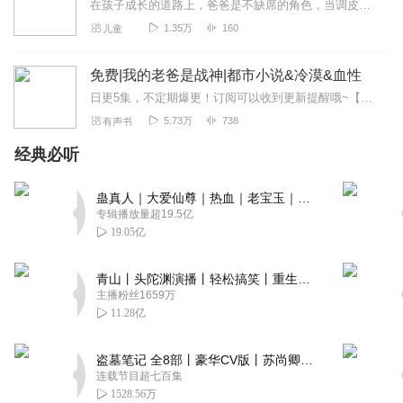
在孩子成长的道路上，爸爸是不缺席的角色，当调皮的小孩遇上不按常理出牌的老爸，会碰撞出怎样的火花呢？《亲爱的老爸》来告诉你答案！这里有搞笑的日常难事、囧事、开心...
1.35万
160
儿童
免费|我的老爸是战神|都市小说&冷漠&血性
日更5集，不定期爆更！订阅可以收到更新提醒哦~【内容简介】六年前，林枫被陷害，背负强奸罪名，军旅生涯戛然而止。如今，他携神秘部队顶尖战力回归北海市，意外卷入...
5.73万
738
有声书
经典必听
蛊真人｜大爱仙尊｜热血｜老宝玉｜多人VIP免费有声剧
专辑播放量超19.5亿
19.05亿
青山丨头陀渊演播丨轻松搞笑丨重生穿越丨古代权谋丨VIP免费 | 多人有声剧
主播粉丝1659万
11.28亿
盗墓笔记 全8部丨豪华CV版丨苏尚卿&边江 领衔 多人有声剧丨冠声文化丨南派三叔
连载节目超七百集
1528.56万