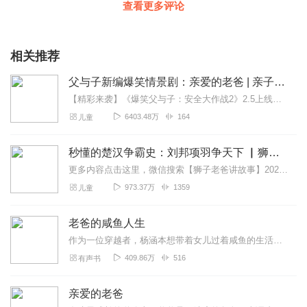
查看更多评论
相关推荐
父与子新编爆笑情景剧：亲爱的老爸 | 亲子笑话
【精彩来袭】《爆笑父与子：安全大作战2》2.5上线！《爆笑父与子：万物变变变2》12.11上线《父与子脑力大比拼2》11.20上线《爆笑父与子：我是孩子王2》9...
6403.48万
164
儿童
秒懂的楚汉争霸史：刘邦项羽争天下 ▏狮子老爸
更多内容点击这里，微信搜索【狮子老爸讲故事】2026暑假去哪玩？看什么？和狮爸一起重走水浒路～【大明皇帝朱元璋】最新专辑:一开局一个碗，小乞丐如何夺天下?【四大...
973.37万
1359
儿童
老爸的咸鱼人生
作为一位穿越者，杨涵本想带着女儿过着咸鱼的生活，没事就穿着拖鞋去收收租。直到女儿十六岁这一年，她走上了娱乐圈的明星之路。为了让女儿轻松踏上明星之路，杨涵不得不动...
409.86万
516
有声书
亲爱的老爸