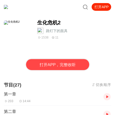
打开APP
生化危机2
路灯下的面具
1538
11
打
开
A
P
P，完整收听
节目(27)
切换顺序
第一章
203
14:44
第二章