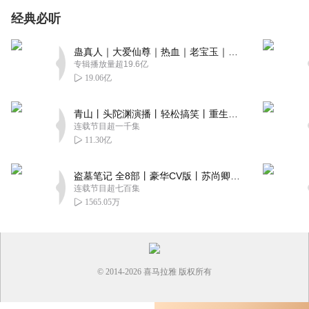
经典必听
蛊真人｜大爱仙尊｜热血｜老宝玉｜多人VIP免费有声剧
专辑播放量超19.6亿
19.06亿
青山丨头陀渊演播丨轻松搞笑丨重生穿越丨古代权谋丨VIP免费 | 多人有声剧
连载节目超一千集
11.30亿
盗墓笔记 全8部丨豪华CV版丨苏尚卿&边江 领衔 多人有声剧丨冠声文化丨南派三叔
连载节目超七百集
1565.05万
© 2014-
2026
喜马拉雅 版权所有