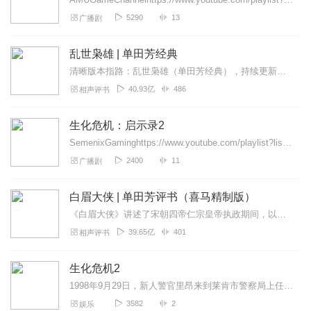
5290
13
广播剧
乱世枭雄 | 单田芳经典
清晰版本指路：乱世枭雄（单田芳经典），持续更新中《乱世枭雄》讲的是东北王张作霖和其子少帅张学良的传奇故事，是著名评书艺术家单田芳先生根据大量的历史材料和广为流传...
40.93亿
486
相声评书
生化危机：启示录2
SemenixGaminghttps://www.youtube.com/playlist?list=PLFbpBUhLEeCwLACrlDoc0div-Hs...
2400
11
广播剧
白眉大侠 | 单田芳评书（喜马精制版）
《白眉大侠》讲述了宋朝四帝仁宗皇帝执政期间，以徐良、白云瑞为书胆，包括七侠、大五义、小五义、小七杰等众开封府校尉，在八王赵德芳、包拯、颜查散等清官的支持下，为保...
39.65亿
401
相声评书
生化危机2
1998年9月29日，新人警官里昂来到莱肯市警察局上任。但是，在进入市区以后却遭遇了被T病毒感染的丧尸。同一时刻，S.T.A.R.S.队员克里斯的妹妹克莱尔，...
3582
2
娱乐