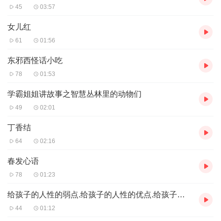
45
03:57
女儿红
61
01:56
东邪西怪话小吃
78
01:53
学霸姐姐讲故事之智慧丛林里的动物们
49
02:01
丁香结
64
02:16
春发心语
78
01:23
给孩子的人性的弱点.给孩子的人性的优点.给孩子的塔木德
44
01:12