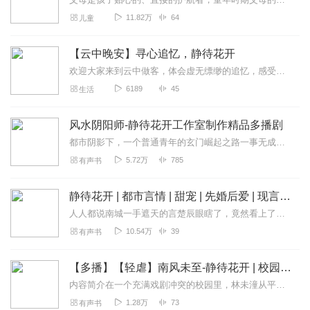
11.82万
64
儿童
【云中晚安】寻心追忆，静待花开
欢迎大家来到云中做客，体会虚无缥缈的追忆，感受内心的真实。生活中有许多的回忆被封存，压抑在心底，释放也许是最好的结果。在喜马拉雅里能够与许多耳朵日夜相伴，也结识...
6189
45
生活
风水阴阳师-静待花开工作室制作精品多播剧
都市阴影下，一个普通青年的玄门崛起之路一事无成的打工青年江升，被神秘莫测的老叔带入了一个隐藏在繁华都市下的诡谲世界——这里，风水堪舆、符箓驱邪、精怪复仇、世家争...
5.72万
785
有声书
静待花开 | 都市言情 | 甜宠 | 先婚后爱 | 现言霸总文 | 全本免费
人人都说南城一手遮天的言楚辰眼瞎了，竟然看上了离婚带娃的下堂妇，可只有言楚辰自己知道，五年了，每晚他都想她想的难以入眠……
10.54万
39
有声书
【多播】【轻虐】南风未至-静待花开 | 校园言情
内容简介在一个充满戏剧冲突的校园里，林未潼从平凡走向非凡。她不仅面临学业和人际关系的重重压力，还卷入了与曲易南等人错综复杂的纠葛中。面对误解和矛盾，她展现出坚...
1.28万
73
有声书