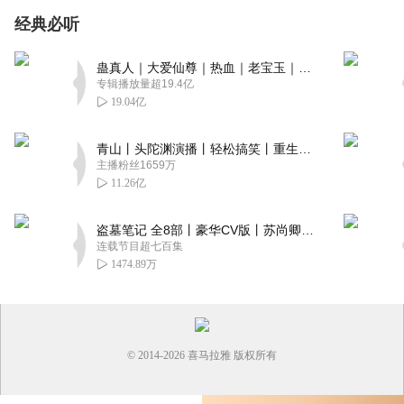
经典必听
蛊真人｜大爱仙尊｜热血｜老宝玉｜多人VIP免费有声剧
专辑播放量超19.4亿
19.04亿
青山丨头陀渊演播丨轻松搞笑丨重生穿越丨古代权谋丨VIP免费 | 多人有声剧
主播粉丝1659万
11.26亿
盗墓笔记 全8部丨豪华CV版丨苏尚卿&边江 领衔 多人有声剧丨冠声文化丨南派三叔
连载节目超七百集
1474.89万
© 2014-
2026
喜马拉雅 版权所有