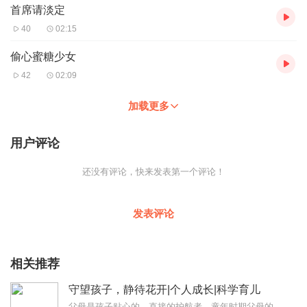
首席请淡定
40
02:15
偷心蜜糖少女
42
02:09
加载更多
用户评论
还没有评论，快来发表第一个评论！
发表评论
相关推荐
守望孩子，静待花开|个人成长|科学育儿
父母是孩子贴心的、直接的护航者，童年时期父母的教育方式将对孩子一生产生极为深远的影响。在亲子关系中，无论父母与孩子的沟通采用的是何种方式，重要是...