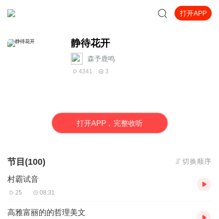
打开APP
静待花开
森予鹿鸣
4341
3
打
开
A
P
P，完整收听
节目(100)
切换顺序
村霸试音
25
08:31
高雅富丽的的哲理美文