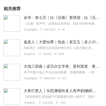
相关推荐
余华：第七天｜比《活着》更绝望，比《兄弟》更荒诞
《文城》有声书，点我直达余华说：我在写的时候感到现实世界的冷酷，所以我需要温暖的部分，至善的部分，给予自己希望，也想给予读者希望。我写下了一个美好的死者世界。这...
1097.65万
36
有声图书
蛊真人｜大爱仙尊｜热血｜老宝玉｜多人VIP免费有声剧
内容简介【黑暗文反派流封神之作】人是万物之灵，蛊是天地真精。一个穿越者不断重生的故事。一个养蛊、炼蛊、用蛊的奇特世界。配音组（男角色）老宝玉旁白...
19.05亿
3434
有声书
大地三部曲｜诺贝尔文学奖、普利策奖、奥斯卡影视原著｜美国作家笔下的中国农民｜像《活着》一样震撼｜艾宝良演播
关于中国大地上平凡生命的热爱，苦难和救赎，一部因书写中国荣获诺贝尔文学奖、普利策奖的史诗小说，同名改编电影获奥斯卡提名。20世纪最伟大的“中国小说”，改编电影获...
2886.38万
512
有声图书
大奉打更人丨头陀渊领衔多人有声剧|畅听全集|王鹤棣、田曦薇主演影视剧原著|卖报小郎君
【冒泡有奖】听说杨千幻那厮要与我一较高下，我许七安要开始装叉了！快进入声音播放页戳下方输入框，冒个泡偷偷告诉我，我要用哪些诗词才能胜过他？说得好的，有赏！202...
110.59亿
1754
有声书