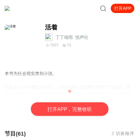
打开APP
活着
丁丁细雨_悦声社
7507
73
本书为社会现实类别小说。
许超是一个卑微的小市民，上初中的女儿悦燃不幸得了白血病，妻
子宋慧贤被一个叫钱宏利的老板暗恋觊觎，弟弟许仙是一个出租车
司机，遭遇婚变生活潦倒，妹妹许蕾开着一家美容美发店，但个人
生活随意放荡。对于许家来说都是烦心事，搅得许超真的不想活
打
开
A
P
P，完整收听
了。作品讲述的这个有关生存的故事时，没有书写血腥的暴力，没
有激烈的情绪，更没有沮丧埋怨的哭声，一切都是那样的平静，那
样的祥和。故事的主人公就是一个普普通通的小百姓，面对接踵而
节目(61)
切换顺序
至的哀伤忧愁时而悲痛，时而麻木，时而警醒，时而抗争，是什么