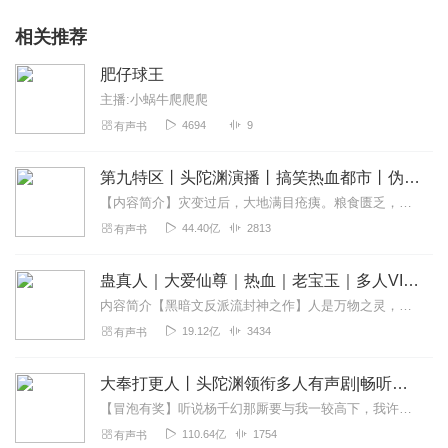
相关推荐
肥仔球王
主播:小蜗牛爬爬爬
4694
9
有声书
第九特区丨头陀渊演播丨搞笑热血都市丨伪戒丨VIP免费多人有声剧
【内容简介】灾变过后，大地满目疮痍。粮食匮乏，资源紧俏，局势混乱……一位从待规划区杀出来的青年，背对着漫天黄沙，孤身来到九区谋生，却不曾想偶然结识三五好友，一念...
44.40亿
2813
有声书
蛊真人｜大爱仙尊｜热血｜老宝玉｜多人VIP免费有声剧
内容简介【黑暗文反派流封神之作】人是万物之灵，蛊是天地真精。一个穿越者不断重生的故事。一个养蛊、炼蛊、用蛊的奇特世界。配音组（男角色）老宝玉旁白...
19.12亿
3434
有声书
大奉打更人丨头陀渊领衔多人有声剧|畅听全集|王鹤棣、田曦薇主演影视剧原著|卖报小郎君
【冒泡有奖】听说杨千幻那厮要与我一较高下，我许七安要开始装叉了！快进入声音播放页戳下方输入框，冒个泡偷偷告诉我，我要用哪些诗词才能胜过他？说得好的，有赏！202...
110.64亿
1754
有声书