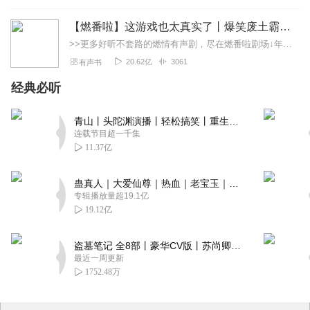
【燃番啦】这游戏也太真实了丨爆笑废土霸榜神作丨紫襟剧社制作
>>更多好听不套路的燃情有声剧，尽在燃番啦剧场↓年度重磅推荐本专辑为VIP免费专辑每天上午10点5集更新，订阅可以听到最新内容哦！每周抽一个专辑五星优质评论送...
20.62亿
3061
有声书
经典必听
青山丨头陀渊演播丨轻松搞笑丨重生穿越丨古代权谋丨VIP免费 | 多人有声剧
连载节目超一千集
11.37亿
蛊真人｜大爱仙尊｜热血｜老宝玉｜多人VIP免费有声剧
专辑播放量超19.1亿
19.12亿
盗墓笔记 全8部丨豪华CV版丨苏尚卿&边江 领衔 多人有声剧丨冠声文化丨南派三叔
最近一周更新
1752.48万