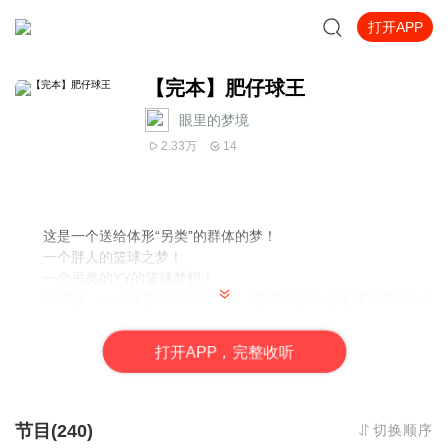
打开APP
【完本】肥仔球王
眼里的梦境
2.33万
14
这是一个送给体形“另类”的群体的梦！
一个胖人的篮球之梦！
一个另类的YY的篮球梦想！
黄笑颜，一个体重250斤的胖子，在偶然的机会里成为了H工大
男子篮球队的一员。不但完成了从专科生晋本的梦想，更成为了篮
球队里不可替代的人物。究竟是怎么一回事？看看吧
打
开
A
P
P，完整收听
各位书友，胖子的球王之路，不光要胖子自己的努力，还需要
你们的关心！
需要各位喜欢本文的朋友，一起来帮助他走上成功者的道路。
节目(240)
切换顺序