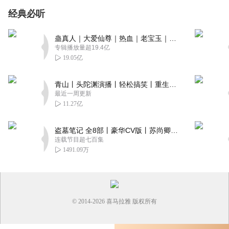
经典必听
蛊真人｜大爱仙尊｜热血｜老宝玉｜多人VIP免费有声剧
专辑播放量超19.4亿
19.05亿
青山丨头陀渊演播丨轻松搞笑丨重生穿越丨古代权谋丨VIP免费 | 多人有声剧
最近一周更新
11.27亿
盗墓笔记 全8部丨豪华CV版丨苏尚卿&边江 领衔 多人有声剧丨冠声文化丨南派三叔
连载节目超七百集
1491.09万
© 2014-
2026
喜马拉雅 版权所有