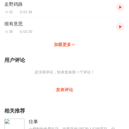
走野鸡路
42
01:38
很有意思
36
02:30
加载更多
用户评论
还没有评论，快来发表第一个评论！
发表评论
相关推荐
往事
一档献给热爱生活、珍视历史记忆的人们的节目。由上海著名主持人刘凝主持，是国内最早的口述历史栏目《往事》关注变动社会中人的命运，以曲折、动人、凝练的叙事方式，讲述...