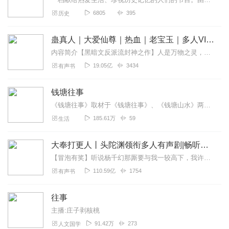
6805
395
历史
蛊真人｜大爱仙尊｜热血｜老宝玉｜多人VIP免费有声剧
内容简介【黑暗文反派流封神之作】人是万物之灵，蛊是天地真精。一个穿越者不断重生的故事。一个养蛊、炼蛊、用蛊的奇特世界。配音组（男角色）老宝玉旁白...
19.05亿
3434
有声书
钱塘往事
《钱塘往事》取材于《钱塘往事》、《钱塘山水》两部散文集，讲述了钱塘泗乡历史人文、山川风貌和风俗民情。作者袁长渭是土生土长的杭州泗乡人，一直工作与生活在钱塘这块土...
185.61万
59
生活
大奉打更人丨头陀渊领衔多人有声剧|畅听全集|王鹤棣、田曦薇主演影视剧原著|卖报小郎君
【冒泡有奖】听说杨千幻那厮要与我一较高下，我许七安要开始装叉了！快进入声音播放页戳下方输入框，冒个泡偷偷告诉我，我要用哪些诗词才能胜过他？说得好的，有赏！202...
110.59亿
1754
有声书
往事
主播:庄子剥核桃
91.42万
273
人文国学