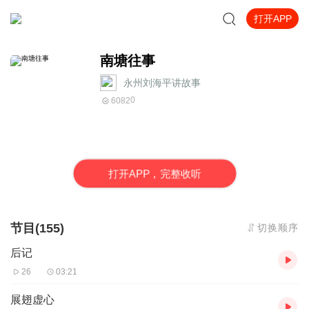
打开APP
南塘往事
永州刘海平讲故事
0
6082
打
开
A
P
P，完整收听
节目(155)
切换顺序
后记
26
03:21
展翅虚心