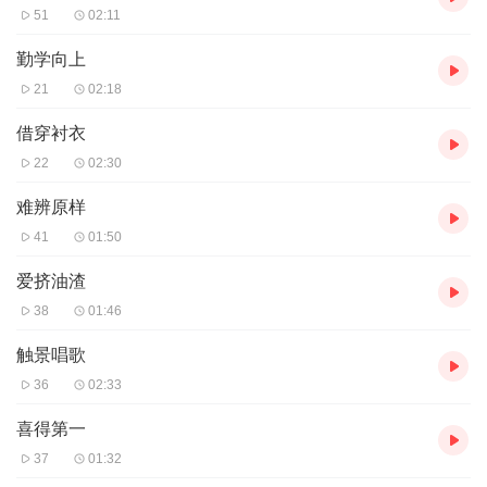
51
02:11
勤学向上
21
02:18
借穿衬衣
22
02:30
难辨原样
41
01:50
爱挤油渣
38
01:46
触景唱歌
36
02:33
喜得第一
37
01:32