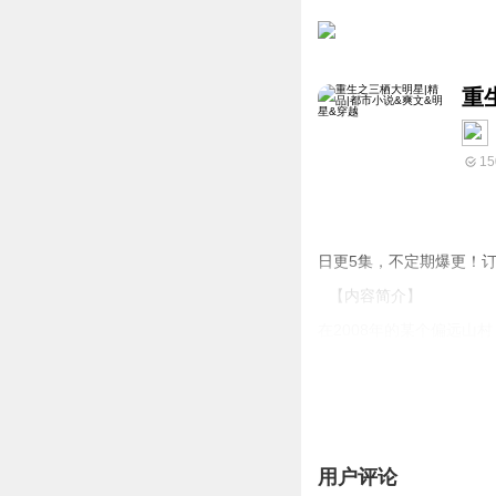
重
15
日更5集，不定期爆更！
【内容简介】
在2008年的某个偏远
点亮了孩子们心中的求知
响着他们的成长。然而，
的世界，刘廉的目标是重
梦想。人会好奇，这位拥
不可及的梦想。每一次的
用户评论