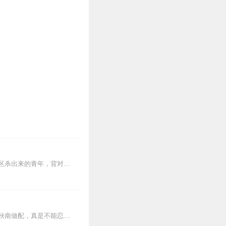
【内容简介】灾变过后，大地满目疮痍。粮食匮乏，资源紧俏，局势混乱……一位从待规划区杀出来的青年，背对着漫天黄沙，孤身来到九区谋生，却不曾想偶然结识三五好友，一念...
【内容简介】大龄迷妹姚梓言是当红炸小生覃远的花痴铁粉，见自己的偶像要给他的天敌萧秋南做配，真是不能忍了，一场粉丝撕B大战火热开启，双方粉丝都放了狠话——明天见。...