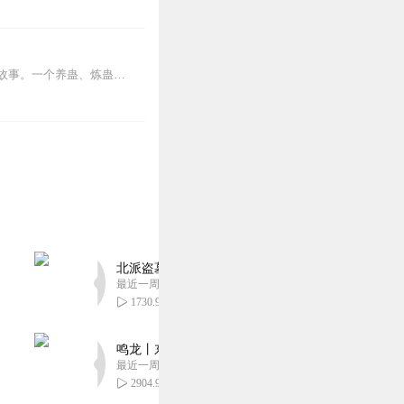
内容简介【黑暗文反派流封神之作】人是万物之灵，蛊是天地真精。一个穿越者不断重生的故事。一个养蛊、炼蛊、用蛊的奇特世界。配音组（男角色）老宝玉旁白...
北派盗墓笔记丨头陀渊出品丨悬疑灵异丨摸金校尉丨
最近一周更新
1730.98万
鸣龙丨东方玄幻丨紫襟团队丨轻松搞笑丨多人有声
最近一周更新
2904.91万