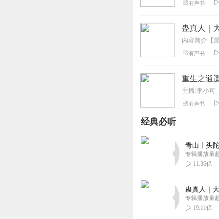
有声书
蛊真人｜大
有声书
重生之逍
主播:李小可_
有声书
经典必听
青山丨头陀
专辑播放量超1
11.36亿
蛊真人｜大
专辑播放量超1
19.11亿