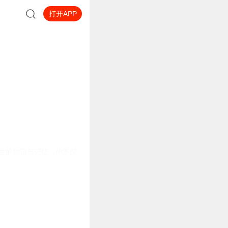
打开APP
前世的知识与记忆，他不仅
了成绩，更以独特的方式影
踏上未知的旅程。面对全新
的世界中追求自己的理想与
改变命运，实现那些看似遥
温暖他人的心。