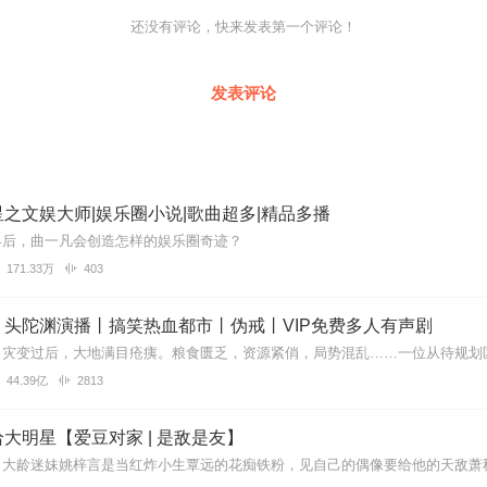
还没有评论，快来发表第一个评论！
。
发表评论
之文娱大师|娱乐圈小说|歌曲超多|精品多播
界后，曲一凡会创造怎样的娱乐圈奇迹？
171.33万
403
丨头陀渊演播丨搞笑热血都市丨伪戒丨VIP免费多人有声剧
44.39亿
2813
大明星【爱豆对家 | 是敌是友】