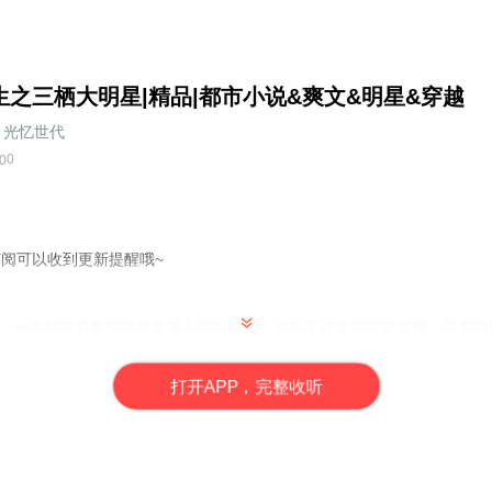
生之三栖大明星|精品|都市小说&爽文&明星&穿越
光忆世代
0
0
订阅可以收到更新提醒哦~
山村，一位名叫刘廉的现代普通人意外穿越，成为了这里的支教老师。带着
之光，更在文学与投资领域大放异彩。两年时光，他不仅帮助孩子们提高
在即将结束支教生涯之际，一场误会让他被误认为是慷慨的慈善家，被迫
打
开
A
P
P，完整收听
新开启人生篇章，利用前世的智慧与经验，在这个与历史相似却细节不同
有双重身份的教师如何在陌生环境中继续发光发热，他的知识与善良能否
成就与挑战，都让人感受到刘廉那股永不熄灭的激情与坚持，以及他那颗