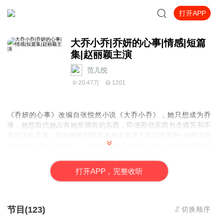
打开APP
大乔小乔|乔妍的心事|情感|短篇
集|赵丽颖主演
范儿悦
20.47万
1201
《乔妍的心事》
改编自张悦然小说《
大乔小乔
》，她只想成为乔
琳，她想取代她占有她所拥有的东西，即便那些东西包含痛苦和不
幸也没有关系，因为她觉得那是本来应该属于自己的东西~如果没有
乔琳~她无数次这样想……小时候她和乔琳站在河边一样的太阳照着
她们，可是，他感觉到乔琳在阳光里，而自己在阴影里，如果没有
乔琳，她可以向右挪两步，走到阳光底下……
打
开
A
P
P，完整收听
节目(123)
切换顺序