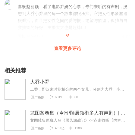
喜欢赵丽颖，看了电影乔妍的心事，专门来听的有声剧，没
想到大乔小乔里的每一个故事都很压抑。它把女性形象塑造
很鲜活，而且把女性之间的爱与恨，绝望与欲望，孤独与自
救描绘的好好。主播大大也是超棒👍🏻
回复
2024-11-04
6
查看更多评论
六六爻夭
非常精彩又好听作品《大乔小乔》该作品开篇情节就很吸引
人，一对姐妹花既是对手，又是亲人，为何她想成为她？且
相关推荐
听主播大大情感真挚的演绎，代入感强，让小耳朵们一听就
上瘾呀，粉啦🌹
大乔小乔
回复
2024-09-28
0
二乔，即汉末时期桥公的两个女儿，分别为大乔、小乔，本姓为桥，亦可作乔。是庐江郡皖县（安徽省潜山市）人，江北著名美人有国色。孙策攻占皖县后，大小桥分别嫁与孙策和周...
6019
60
广播剧
随心所欲Sxsy
《大乔小乔》有声剧，情感细腻，引人入胜。她渴望成为乔
龙图案卷集（今宵/顾辰领衔多人有声剧）| 探案
琳，不惜一切代价，即便承受痛苦，也要夺回“本应属于”自
龙图续集原班人马《黑风城战记》<<点击收听【内容简介】《龙图案卷集》是由耳雅根据古典名著《三侠五义》（又叫七五）改编所写的网络小说，主要讲述的是鼠（白玉堂）...
己的一切，阳光下与阴影中的较量，扣人心弦，挺好听！
4.37亿
1188
广播剧
回复
2024-09-28
0