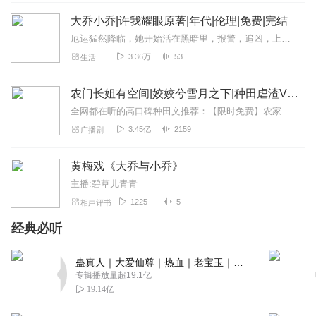
大乔小乔|许我耀眼原著|年代|伦理|免费|完结
颖姐8819
厄运猛然降临，她开始活在黑暗里，报警，追凶，上诉，用余生和性命，去求一个公道。点击跳转【新品热播中】……许妍，原名乔妍，是都市情感剧《许我耀眼》中由赵露思饰演的...
《大乔小乔》内容丰富多彩不用说了，情节设计合理有层
3.36万
53
生活
次！主播声音好听演绎优秀深入浅出的让人印象深刻，强烈
推荐！
农门长姐有空间|姣姣兮雪月之下|种田虐渣VIP免费
回复
2024-09-28
0
全网都在听的高口碑种田文推荐：【限时免费】农家小福女|姣姣兮郁雨竹|全网最快寒门大俗人|姣姣兮杜骁|萌宝女强古言爽文魏晋干饭人未删减全网最快|农家小福...
3.45亿
2159
广播剧
哆肉_A梦
想要超越她，成为她。大乔小乔，有何不同。剧情不拖沓，
黄梅戏《大乔与小乔》
人物塑造的也很鲜明立体！让人很期待后面的剧情
主播:碧草儿青青
回复
2024-09-28
0
1225
5
相声评书
三千大梦Ks
经典必听
真是一个很有创意的专辑，太好听啦！主播演播的也非常
棒，剧情反转不断，真是精彩纷呈！好评推荐！
蛊真人｜大爱仙尊｜热血｜老宝玉｜多人VIP免费有声剧
专辑播放量超19.1亿
回复
2024-09-28
0
19.14亿
月华_i