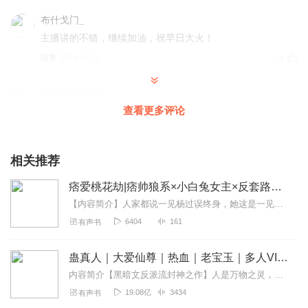
布什戈门_
主播讲的不错，继续加油，祝早日大火！
回复
2024-10-23
0
听友519907567
情节曲折，好听，主播播讲挺好的。
查看更多评论
回复
2024-09-19
0
相关推荐
痞爱桃花劫|痞帅狼系×小白兔女主×反套路爱情
【内容简介】人家都说一见杨过误终身，她这是一见浩哥苦终身。误惹痞男，本以为是高质量桃花运，却没想到，是一出惊世桃花劫，第一次见面就是在派出所，他乖巧的像只羊，而...
6404
161
有声书
蛊真人｜大爱仙尊｜热血｜老宝玉｜多人VIP免费有声剧
内容简介【黑暗文反派流封神之作】人是万物之灵，蛊是天地真精。一个穿越者不断重生的故事。一个养蛊、炼蛊、用蛊的奇特世界。配音组（男角色）老宝玉旁白...
19.08亿
3434
有声书