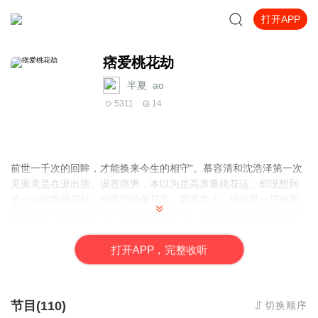
打开APP
痞爱桃花劫
半夏_ao
5311
14
前世一千次的回眸，才能换来今生的相守”。慕容清和沈浩泽第一次
见面竟是在派出所。误惹痞男，本以为是高质量桃花运，却没想到
是一出惊世桃花劫。他乖巧的像只羊，而事实上，他却是一只披着
羊皮的狼，她才是那个任人宰割的小白兔。小白兔与大灰狼的碰撞
将会擦出什么样的火花呢？让我们拭目以待吧！
新手小白，希望大家多点赞支持，并在评论区留言互动，期待你的
打
开
A
P
P，完整收听
到来哟！
节目(110)
切换顺序