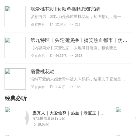
痞爱桃花劫‖女频单播‖甜宠‖完结
误惹痞男，本以为是高质量桃花运，却没想到，是一出惊世桃花劫，第一次见面就是在派出所，他乖巧的像只羊，而事实上，他却是一只披着羊皮的狼。她才是那个任人宰割的小白...
12.04万
211
有声书
第九特区丨头陀渊演播丨搞笑热血都市丨伪戒丨VIP免费多人有声剧
【内容简介】灾变过后，大地满目疮痍。粮食匮乏，资源紧俏，局势混乱……一位从待规划区杀出来的青年，背对着漫天黄沙，孤身来到九区谋生，却不曾想偶然结识三五好友，一念...
44.37亿
2813
有声书
痞爱桃花劫
清纯可爱的未婚女青年被人叫妈妈，结果儿子竟然是个痞帅痞帅的大帅哥。清纯小白莲和痞帅大帅哥之间会发生怎样的纠葛痴缠呢？
1.37万
188
有声书
经典必听
蛊真人｜大爱仙尊｜热血｜老宝玉｜多人VIP免费有声剧
专辑播放量超19.8亿
19.08亿