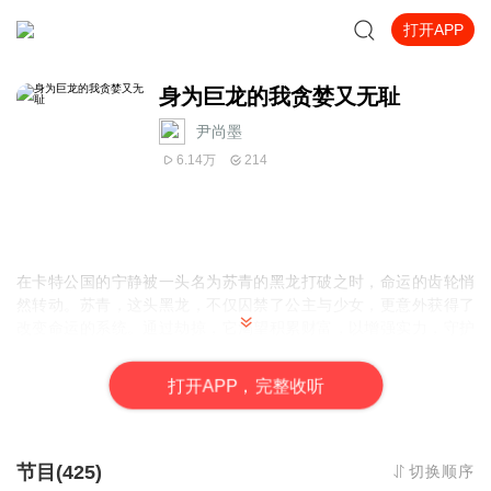
打开APP
身为巨龙的我贪婪又无耻
尹尚墨
6.14万
214
在卡特公国的宁静被一头名为苏青的黑龙打破之时，命运的齿轮悄
然转动。苏青，这头黑龙，不仅囚禁了公主与少女，更意外获得了
改变命运的系统。通过劫掠，它渴望积累财富，以增强实力，守护
着自己的宝藏与俘虏。苏青，从弱小到强大，从无助到主宰，它以
幼龙之躯，挑战着命运的枷锁。财富的累积，力量的提升，每一步
打
开
A
P
P，完整收听
都预示着可能的蜕变。苏青能否成为真正的霸主？
节目(425)
切换顺序