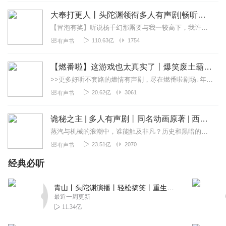
这个巨龙能不能找一个阳刚，神经，变态点的人录啊，这人
大奉打更人丨头陀渊领衔多人有声剧|畅听全集|王鹤棣、田曦薇主演影视剧原著|卖报小郎君
适合播哄睡电台。
【冒泡有奖】听说杨千幻那厮要与我一较高下，我许七安要开始装叉了！快进入声音播放页戳下方输入框，冒个泡偷偷告诉我，我要用哪些诗词才能胜过他？说得好的，有赏！202...
回复
2024-09-10
1
110.63亿
1754
有声书
茶叶蛋未有心
【燃番啦】这游戏也太真实了丨爆笑废土霸榜神作丨紫襟剧社制作
剧本前面的故事渲染不错，情节走势还算激情热血，苏青在
冒险中还略带幽默，让我不禁带入到养成类游戏中的感觉，
>>更多好听不套路的燃情有声剧，尽在燃番啦剧场↓年度重磅推荐本专辑为VIP免费专辑每天上午10点5集更新，订阅可以听到最新内容哦！每周抽一个专辑五星优质评论送...
期待后面的故事发展……主播演播代入感强，声音不仅好
20.62亿
3061
有声书
听，唱歌还贼动人。角色音虽然比上不足，但比下还是有余
的，角色的人物特点演播都很鲜明。后期场景搭建可圈可
诡秘之主 | 多人有声剧丨同名动画原著 | 西幻克苏鲁 | 乌贼作品
点，整体来听还算尚可，不会让我感到突兀的感觉。 讲真
蒸汽与机械的浪潮中，谁能触及非凡？历史和黑暗的迷雾里，又是谁在耳语？我从诡秘中醒来，睁眼看见这个世界：枪械，大炮，巨舰，飞空艇，差分机；魔药，占卜，诅咒，倒吊人...
的，大同小异养耳的声音听多了确实会乏，还不如茶余饭后
23.51亿
2070
有声书
听听这本书，会有一种耳旁一亮的新鲜听感，还是蛮不错
的。
经典必听
回复
2024-09-04
1
青山丨头陀渊演播丨轻松搞笑丨重生穿越丨古代权谋丨VIP免费 | 多人有声剧
最近一周更新
爱玩手机的文
11.34亿
就是披着龙的种田文。。