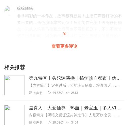
徐徐随缘
非常精彩的一本作品，故事很有新意！主播们声音好听的不
要不要的，角色演绎非常到位！后期制作完美！没有任何糟
点！自从入坑喜马拉雅之后再也不看影视剧了，不知不觉节
省了很多时间！因为听书是可以和做其他事情同时进行的！
已经推荐给朋友们咯！
查看更多评论
回复
2024-09-02
3
麦穗_J
相关推荐
书单又加一神作，各位主播大大们加油～
第九特区丨头陀渊演播丨搞笑热血都市丨伪戒丨VIP免费多人有声剧
回复
2024-09-02
3
【内容简介】灾变过后，大地满目疮痍。粮食匮乏，资源紧俏，局势混乱……一位从待规划区杀出来的青年，背对着漫天黄沙，孤身来到九区谋生，却不曾想偶然结识三五好友，一念...
44.38亿
2813
有声书
精彩陶喆
超酷的旁白配音！🤓☝
蛊真人｜大爱仙尊｜热血｜老宝玉｜多人VIP免费有声剧
回复
2024-09-23
1
内容简介【黑暗文反派流封神之作】人是万物之灵，蛊是天地真精。一个穿越者不断重生的故事。一个养蛊、炼蛊、用蛊的奇特世界。配音组（男角色）老宝玉旁白...
19.09亿
3434
有声书
瑞瑞威武霸气