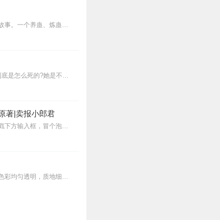
内容简介【黑暗文反派流封神之作】人是万物之灵，蛊是天地真精。一个穿越者不断重生的故事。一个养蛊、炼蛊、用蛊的奇特世界。配音组（男角色）老宝玉旁白...
税务局局长睡梦中离奇死亡，是自杀、他杀还是意外死亡?调查一波三折结果出乎意料，他到底是怎么死的?她是不幸的从小失去母亲，她又是幸运的异父异母的哥哥放弃学业打工...
原著|卖报小郎君
【冒泡有奖】听说杨千幻那厮要与我一较高下，我许七安要开始装叉了！快进入声音播放页戳下方输入框，冒个泡偷偷告诉我，我要用哪些诗词才能胜过他？说得好的，有赏！202...
【内容介绍】地质专家孟瑭的父亲乃赌石名人，花千万巨款赌得一件翡翠原石，破壳之后，色彩均匀透明，质地细腻，加工出售，获利数倍。然而奇事却发生了，一段时间后，售出的...