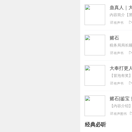
蛊真人｜大
有声书
赌石
有声书
大奉打更人
有声书
赌石|鉴宝
有声图书
经典必听