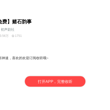
免费】赌石韵事
初声剧社
3.56万
1751
新神速，喜欢的欢迎订阅收听哦
~
打
开
A
P
P，完整收听