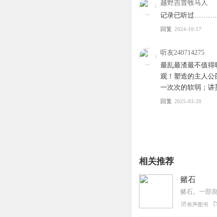
越野吉普牧马人
记录已听过…………
回复
2024-10-17
听友240714275
最乱最渣最不值得
观！塑造的主人公
一次次的软弱；讲
回复
2025-03-20
相关推荐
赌石
有声图书