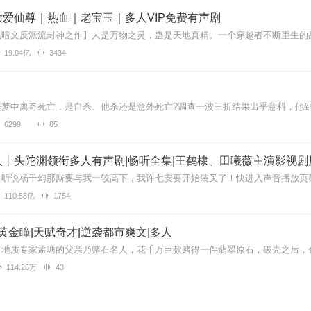
爱仙尊｜热血｜老宝玉｜多人VIP免费有声剧
19.04亿
3434
6299
85
丨头陀渊领衔多人有声剧|畅听全集|王鹤棣、田曦薇主演影视剧
110.58亿
1754
 黄金瞳|天赋奇才|逆袭都市爽文|多人
114.26万
43